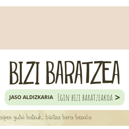
>
Egin bizi baratzeakoa
JASO ALDIZKARIA
ipen gutxi batzuk, bizitza bera bezala