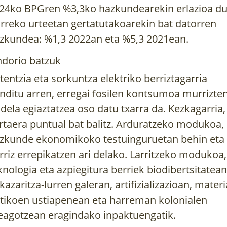
24ko BPGren %3,3ko hazkundearekin erlazioa du
rreko urteetan gertatutakoarekin bat datorren
zkundea: %1,3 2022an eta %5,3 2021ean.
dorio batzuk
tentzia eta sorkuntza elektriko berriztagarria
nditu arren, erregai fosilen kontsumoa murrizte
 dela egiaztatzea oso datu txarra da. Kezkagarria,
rtaera puntual bat balitz. Arduratzeko modukoa,
zkunde ekonomikoko testuinguruetan behin eta
rriz errepikatzen ari delako. Larritzeko modukoa,
knologia eta azpiegitura berriek biodibertsitatean
kazaritza-lurren galeran, artifizializazioan, materi
itikoen ustiapenean eta harreman kolonialen
eagotzean eragindako inpaktuengatik.