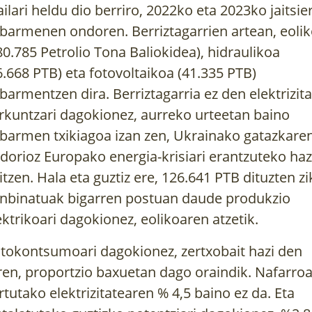
ilari heldu dio berriro, 2022ko eta 2023ko jaitsie
barmenen ondoren. Berriztagarrien artean, eoli
80.785 Petrolio Tona Baliokidea), hidraulikoa
6.668 PTB) eta fotovoltaikoa (41.335 PTB)
barmentzen dira. Berriztagarria ez den elektrizita
rkuntzari dagokionez, aurreko urteetan baino
barmen txikiagoa izan zen, Ukrainako gatazkare
dorioz Europako energia-krisiari erantzuteko haz
itzen. Hala eta guztiz ere, 126.641 PTB dituzten zi
nbinatuak bigarren postuan daude produkzio
ektrikoari dagokionez, eolikoaren atzetik.
tokontsumoari dagokionez, zertxobait hazi den
ren, proportzio baxuetan dago oraindik. Nafarro
rtutako elektrizitatearen % 4,5 baino ez da. Eta