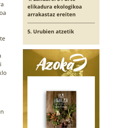
ra
elikadura ekologikoa
koa
arrakastaz ereiten
5. Urubien atzetik
te
n
i
klo
an