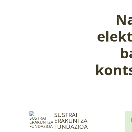
Na
elekt
b
kont
SUSTRAI
ERAKUNTZA
FUNDAZIOA