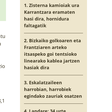
1. Zisterna kamioiak ura
Karrantzara eramaten
hasi dira, hornidura
faltagatik
atu
2. Bizkaiko golkoaren eta
n
Frantziaren arteko
itsaspeko goi tentsioko
linearako kablea jartzen
zio
hasiak dira
3. Eskalatzaileen
harrobian, harrobiek
egindako zauriak osatzen
8,1
4. Landare: 34 urte