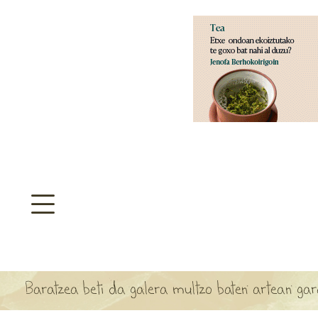
aratzeakoa
>
SULTATEGIA
TA ARBOLA APARTEN MAPA
Baratzea beti da galera multzo baten artean gara