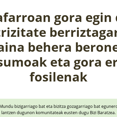
farroan gora egin
rizitate berriztaga
aina behera beron
sumoak eta gora er
fosilenak
Mundu bizigarriago bat eta bizitza gozagarriago bat eguner
lantzen dugunon komunitateak eusten dugu Bizi Baratzea.