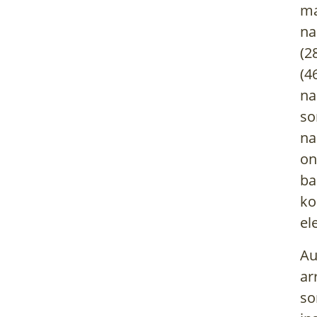
ma
na
(2
(4
na
so
na
on
ba
ko
el
Au
ar
so