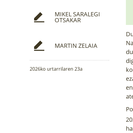
MIKEL SARALEGI
OTSAKAR
Du
Na
MARTIN ZELAIA
du
di
2026ko urtarrilaren 23a
ko
ez
en
at
Po
20
ha