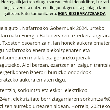
Horregatik jartzen ditugu sarean eduki denak libre, Lurrari
begiratzen eta entzuten diogunak gero eta gehiago izan
gaitezen. Batu komunitatera.
EGIN BIZI BARATZEAKOA
.
ela gutxi, Nafarroako Gobernuak 2024. urteko
farroako Energia Balantzearen azterketa
argitar
. Txosten osoaren zain, lan honek aukera emate
gu Nafarroako energia-ekoizpenaren eta
ntsumoaren mailak eta goranzko joerak
agutzeko. Aldi berean, ezartzen ari zaigun trantsi
ergetikoaren izaerari buruzko ondorioak
eratzeko aukera ematen digu.
tentzia, sorkuntza eta eskari elektrikoa
24an, elektrizitate berriztagarriaren sorkuntza %
zi zen aurreko urtearen aldean. Horrela, 2021eko