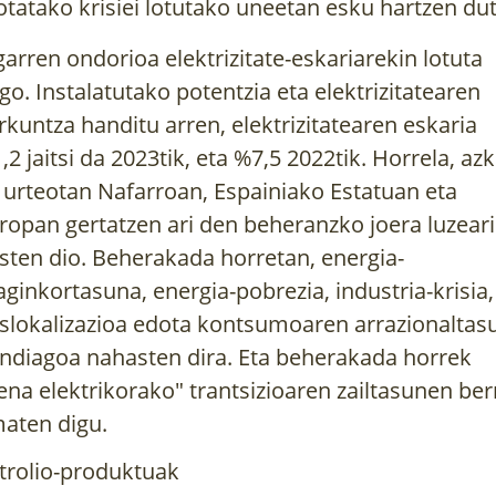
tatako krisiei lotutako uneetan esku hartzen dut
garren ondorioa elektrizitate-eskariarekin lotuta
go. Instalatutako potentzia eta elektrizitatearen
rkuntza handitu arren, elektrizitatearen eskaria
,2 jaitsi da 2023tik, eta %7,5 2022tik. Horrela, az
 urteotan Nafarroan, Espainiako Estatuan eta
ropan gertatzen ari den beheranzko joera luzeari
sten dio. Beherakada horretan, energia-
aginkortasuna, energia-pobrezia, industria-krisia,
slokalizazioa edota kontsumoaren arrazionaltas
ndiagoa nahasten dira. Eta beherakada horrek
ena elektrikorako" trantsizioaren zailtasunen ber
aten digu.
trolio-produktuak