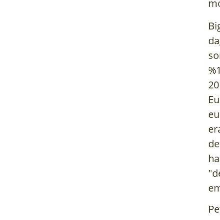
mo
Bi
da
so
%1
20
Eu
eu
er
de
ha
"d
em
Pe