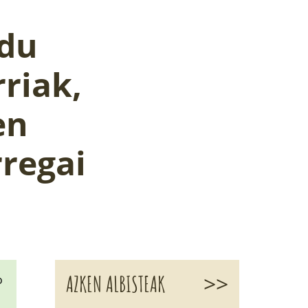
 du
rriak,
en
regai
>>
AZKEN ALBISTEAK
o