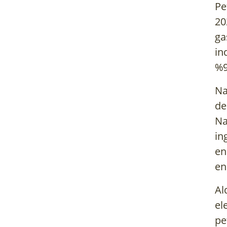
Pe
20
ga
in
%9
Na
de
Na
in
en
en
Al
el
pe