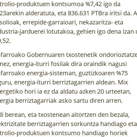
trolio-produktuen kontsumoa %7,42 igo da
23arekin alderatuta, eta 836.631 PTBra iritsi da. 
solioak, errepide-garraioari, nekazaritza- eta
dustria-jarduerei lotutakoa, gehien igo dena izan 
,52.
farroako Gobernuaren txostenetik ondorioztatz
nez, energia-iturri fosilak dira oraindik nagusi
farroako energia-sisteman, guztizkoaren %75
guru, energia-iturri berriztagarrien aldean. Mix
ergetiko hori ia ez da aldatu azken 20 urteetan,
ergia berriztagarriak asko sartu diren arren.
di berean, eta txostenean aitortzen den bezala,
ektrizitate berriztagarrien sorkuntza handiago eta
trolio-produktuen kontsumo handiago horiek