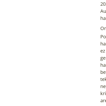
20
Au
ha
On
Po
ha
ez
ge
ha
be
te
ne
kr
ar