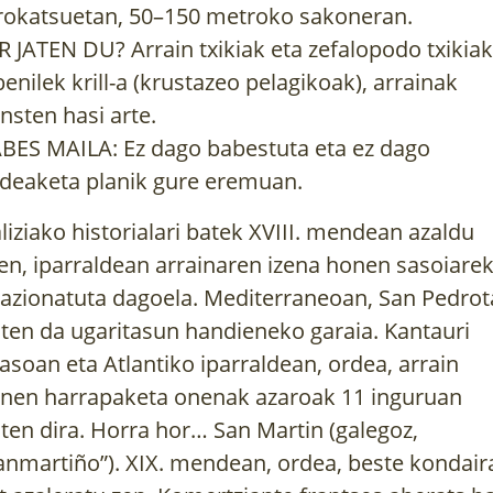
rokatsuetan, 50–150 metroko sakoneran.
R JATEN DU? Arrain txikiak eta zefalopodo txikiak
benilek krill-a (krustazeo pelagikoak), arrainak
ensten hasi arte.
BES MAILA: Ez dago babestuta eta ez dago
deaketa planik gure eremuan.
liziako historialari batek XVIII. mendean azaldu
en, iparraldean arrainaren izena honen sasoiarek
lazionatuta dagoela. Mediterraneoan, San Pedro
aten da ugaritasun handieneko garaia. Kantauri
sasoan eta Atlantiko iparraldean, ordea, arrain
nen harrapaketa onenak azaroak 11 inguruan
aten dira. Horra hor… San Martin (galegoz,
anmartiño”). XIX. mendean, ordea, beste kondair