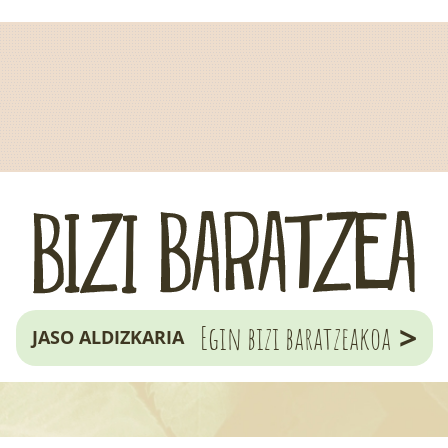
>
Egin bizi baratzeakoa
JASO ALDIZKARIA