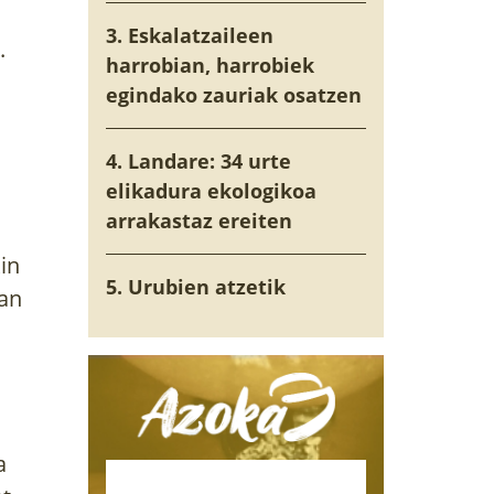
3. Eskalatzaileen
.
harrobian, harrobiek
egindako zauriak osatzen
4. Landare: 34 urte
elikadura ekologikoa
arrakastaz ereiten
in
5. Urubien atzetik
tan
a