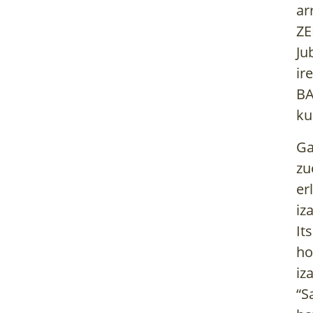
ar
ZE
Ju
ir
BA
ku
Ga
zu
er
iz
It
ho
iz
“S