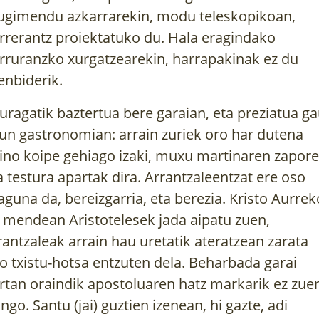
gimendu azkarrarekin, modu teleskopikoan,
rrerantz proiektatuko du. Hala eragindako
rruranzko xurgatzearekin, harrapakinak ez du
tenbiderik.
xuragatik baztertua bere garaian, eta preziatua ga
un gastronomian: arrain zuriek oro har dutena
ino koipe gehiago izaki, muxu martinaren zapor
a testura apartak dira. Arrantzaleentzat ere oso
aguna da, bereizgarria, eta berezia. Kristo Aurrek
. mendean Aristotelesek jada aipatu zuen,
rantzaleak arrain hau uretatik ateratzean zarata
o txistu-hotsa entzuten dela. Beharbada garai
rtan oraindik apostoluaren hatz markarik ez zue
ango. Santu (jai) guztien izenean, hi gazte, adi