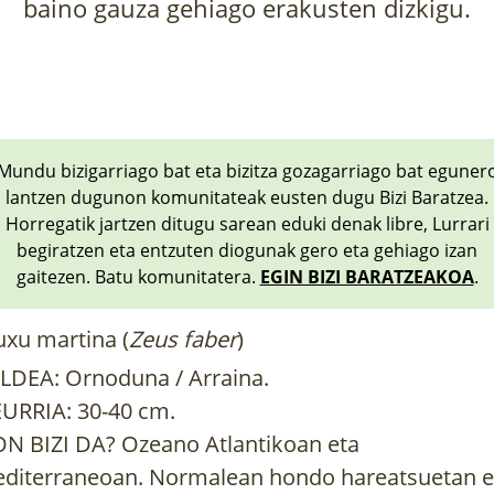
baino gauza gehiago erakusten dizkigu.
Mundu bizigarriago bat eta bizitza gozagarriago bat eguner
lantzen dugunon komunitateak eusten dugu Bizi Baratzea.
Horregatik jartzen ditugu sarean eduki denak libre, Lurrari
begiratzen eta entzuten diogunak gero eta gehiago izan
gaitezen. Batu komunitatera.
EGIN BIZI BARATZEAKOA
.
xu martina (
Zeus faber
)
LDEA: Ornoduna / Arraina.
URRIA: 30-40 cm.
N BIZI DA? Ozeano Atlantikoan eta
diterraneoan. Normalean hondo hareatsuetan e