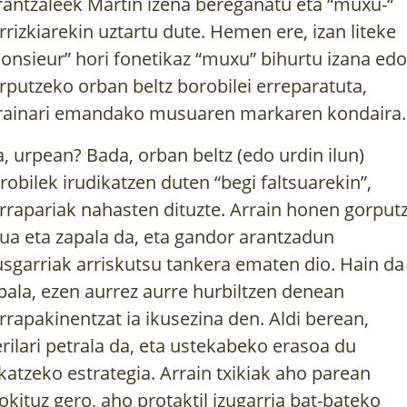
rantzaleek Martin izena bereganatu eta “muxu-“
rrizkiarekin uztartu dute. Hemen ere, izan liteke
onsieur” hori fonetikaz “muxu” bihurtu izana edo
rputzeko orban beltz borobilei erreparatuta,
rainari emandako musuaren markaren kondaira.
a, urpean? Bada, orban beltz (edo urdin ilun)
robilek irudikatzen duten “begi faltsuarekin”,
rrapariak nahasten dituzte. Arrain honen gorput
tua eta zapala da, eta gandor arantzadun
usgarriak arriskutsu tankera ematen dio. Hain da
pala, ezen aurrez aurre hurbiltzen denean
rrapakinentzat ia ikusezina den. Aldi berean,
erilari petrala da, eta ustekabeko erasoa du
ikatzeko estrategia. Arrain txikiak aho parean
okituz gero, aho protaktil izugarria bat-bateko