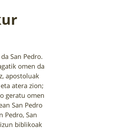
kur
 da San Pedro.
nagatik omen da
ez, apostoluak
eta atera zion;
ko geratu omen
dean San Pedro
n Pedro, San
izun biblikoak