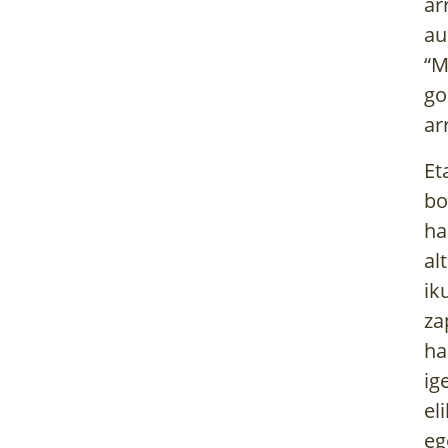
ar
au
“M
go
ar
Et
bo
ha
al
ik
za
ha
ig
el
eg