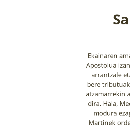
Sa
Ekainaren ama
Apostolua izan
arrantzale et
bere tributuak
atzamarrekin 
dira. Hala, M
modura ezag
Martinek orde