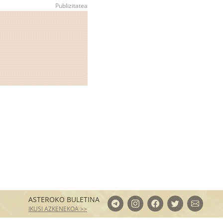
ASTEROKO BULETINA
IKUSI AZKENEKOA >>