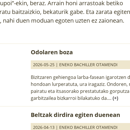
xupoi”-ekin, beraz. Arrain honi arrastoak betiko
ratu baitzaizkio, bekaturik gabe. Eta zarata egite
, nahi duen moduan egoten uzten ez zaionean.
Odolaren boza
2026-05-25 |
ENEKO BACHILLER OTAMENDI
Bizitzaren gehiengoa larba-fasean igarotzen d
hondoan lurperatuta, ura iragaziz. Ondoren
pairatu eta itsasorako prestatutako gorputza
garbitzailea bizkarroi bilakatuko da....
(+)
Beltzak dirdira egiten duenean
2026-04-13 |
ENEKO BACHILLER OTAMENDI