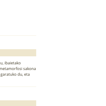
n
u, ibaietako
, metamorfosi sakona
 garatuko du, eta