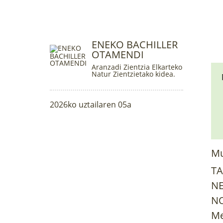
ENEKO BACHILLER
OTAMENDI
Aranzadi Zientzia Elkarteko
Natur Zientzietako kidea.
2026ko uztailaren 05a
Mu
TA
NE
NO
Me