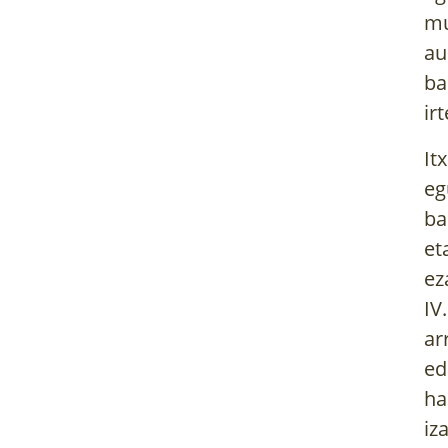
mu
au
ba
ir
It
eg
ba
et
ez
IV
ar
ed
ha
iz