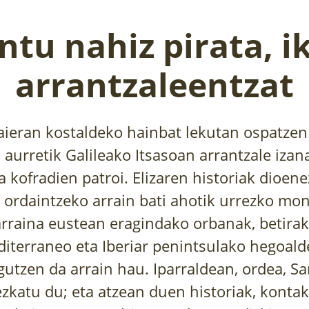
ntu nahiz pirata, i
arrantzaleentzat
ieran kostaldeko hainbat lekutan ospatzen
 aurretik Galileako Itsasoan arrantzale iza
a kofradien patroi. Elizaren historiak dioen
 ordaintzeko arrain bati ahotik urrezko mon
arraina eustean eragindako orbanak, betira
editerraneo eta Iberiar penintsulako hegoal
utzen da arrain hau. Iparraldean, ordea, Sa
zkatu du; eta atzean duen historiak, kontak