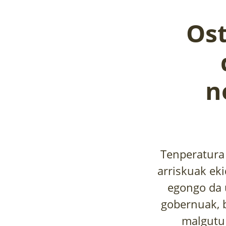
Ost
n
Tenperatura 
arriskuak eki
egongo da u
gobernuak, b
malgutu 