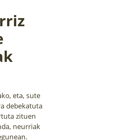
rriz
e
ak
ko, eta, sute
era debekatuta
rtuta zituen
nda, neurriak
tegunean.