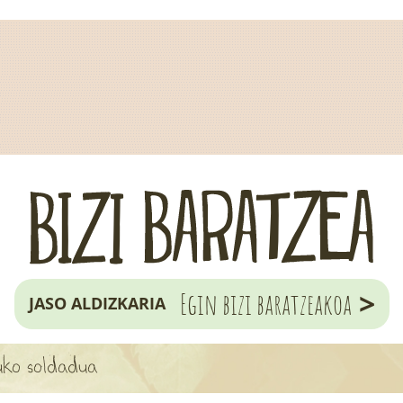
>
Egin bizi baratzeakoa
JASO ALDIZKARIA
uko soldadua