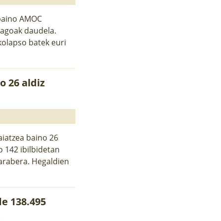
 baino AMOC
iagoak daudela.
olapso batek euri
o 26 aldiz
aiatzea baino 26
o 142 ibilbidetan
arabera. Hegaldien
e 138.495
k