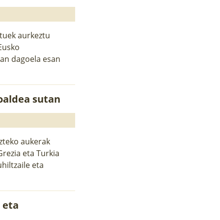
katuek aurkeztu
 Eusko
tuan dagoela esan
oaldea sutan
izteko aukerak
Grezia eta Turkia
hiltzaile eta
 eta