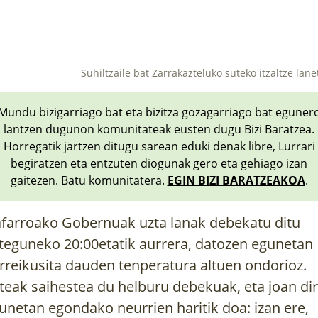
Suhiltzaile bat Zarrakazteluko suteko itzaltze lane
Mundu bizigarriago bat eta bizitza gozagarriago bat eguner
lantzen dugunon komunitateak eusten dugu Bizi Baratzea.
Horregatik jartzen ditugu sarean eduki denak libre, Lurrari
begiratzen eta entzuten diogunak gero eta gehiago izan
gaitezen. Batu komunitatera.
EGIN BIZI BARATZEAKOA
.
farroako Gobernuak uzta lanak debekatu ditu
teguneko 20:00etatik aurrera, datozen egunetan
rreikusita dauden tenperatura altuen ondorioz.
teak saihestea du helburu debekuak, eta joan di
unetan egondako neurrien haritik doa: izan ere,