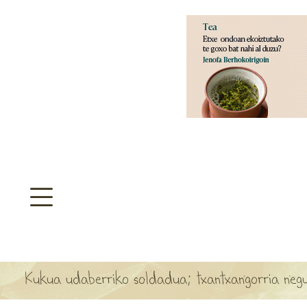
aratzeakoa
>
SULTATEGIA
TA ARBOLA APARTEN MAPA
Kukua udaberriko soldadua; txantxangorria neg