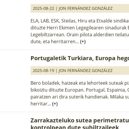
2025-08-22 |
JON FERNÁNDEZ GONZÁLEZ
ELA, LAB, ESK, Steilas, Hiru eta Etxalde sindi
dituzte Herri Ekimen Legegilearen sinadurak
Legebiltzarrean. Orain pilota alderdien teila
dute, eta herritarren...
(+)
Portugaletik Turkiara, Europa heg
2025-08-19 |
JON FERNÁNDEZ GONZÁLEZ
Bero boladek, haizeak eta lehorteek suteak p
bikoiztu dituzte Europan. Portugal, Espainia, 
pairatzen ari dira suterik handienak. Milaka su
herritar...
(+)
Zarrakazteluko sutea perimetratu
kontrolpean dute suhiltzaileek