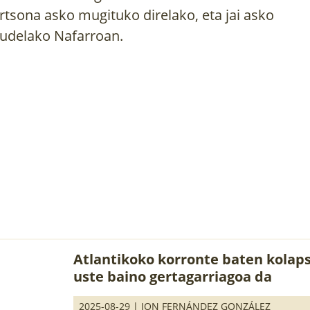
rtsona asko mugituko direlako, eta jai asko
udelako Nafarroan.
Atlantikoko korronte baten kolap
uste baino gertagarriagoa da
2025-08-29 |
JON FERNÁNDEZ GONZÁLEZ