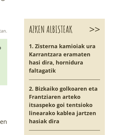
>>
AZKEN ALBISTEAK
tan.
1. Zisterna kamioiak ura
o
Karrantzara eramaten
hasi dira, hornidura
faltagatik
2. Bizkaiko golkoaren eta
Frantziaren arteko
itsaspeko goi tentsioko
linearako kablea jartzen
ren
hasiak dira