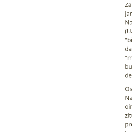
Za
ja
Na
(
U
"b
da
"m
bu
de
Os
Na
oi
zi
pr