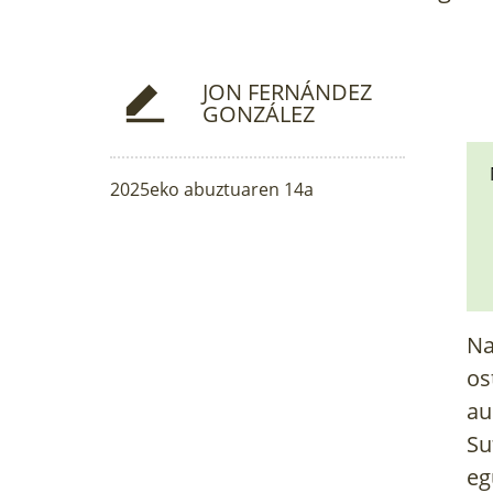
JON FERNÁNDEZ
GONZÁLEZ
2025eko abuztuaren 14a
Na
os
au
Su
eg