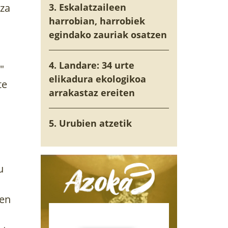
tza
3. Eskalatzaileen
harrobian, harrobiek
egindako zauriak osatzen
4. Landare: 34 urte
"
elikadura ekologikoa
te
arrakastaz ereiten
5. Urubien atzetik
u
uen