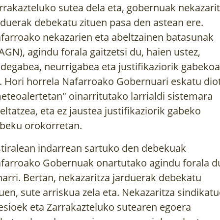
rrakazteluko sutea dela eta, gobernuak nekazari
rduerak debekatu zituen pasa den astean ere.
farroako nekazarien eta abeltzainen batasunak
AGN
), agindu forala gaitzetsi du, haien ustez,
idegabea, neurrigabea eta justifikaziorik gabekoa
. Hori horrela Nafarroako Gobernuari eskatu dio
eteoalertetan" oinarritutako larrialdi sistemara
eltatzea, eta ez jaustea justifikaziorik gabeko
beku orokorretan.
tiralean indarrean sartuko den debekuak
farroako Gobernuak onartutako agindu forala d
narri. Bertan, nekazaritza jarduerak debekatu
tuen, sute arriskua zela eta. Nekazaritza sindikat
esioek eta Zarrakazteluko sutearen egoera