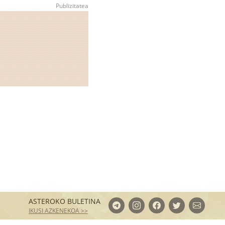
ASTEROKO BULETINA
IKUSI AZKENEKOA >>