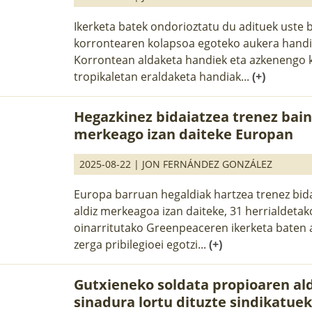
Ikerketa batek ondorioztatu du adituek uste
korrontearen kolapsoa egoteko aukera hand
Korrontean aldaketa handiek eta azkenengo k
tropikaletan eraldaketa handiak...
(+)
Hegazkinez bidaiatzea trenez bain
merkeago izan daiteke Europan
2025-08-22 |
JON FERNÁNDEZ GONZÁLEZ
Europa barruan hegaldiak hartzea trenez bid
aldiz merkeagoa izan daiteke, 31 herrialdetak
oinarritutako Greenpeaceren ikerketa baten 
zerga pribilegioei egotzi...
(+)
Gutxieneko soldata propioaren ald
sinadura lortu dituzte sindikatue