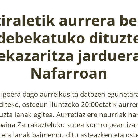
iraletik aurrera be
debekatuko dituzt
ekazaritza jarduer
Nafarroan
igoera dago aurreikusita datozen egunetara
diteko, ostegun iluntzeko 20:00etatik aurr
zta lanak egitea. Aurretiaz ere neurriak ha
aina Zarrakazteluko sutea kontrolpean iza
eta lanak baimendu ditu asteazken eta os