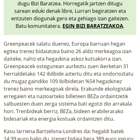
dugu Bizi Baratzea. Horregatik jartzen ditugu
sarean eduki denak libre, Lurrari begiratzen eta
entzuten diogunak gero eta gehiago izan gaitezen.
Batu komunitatera.
EGIN BIZI BARATZEAKOA
.
Greenpeacek
salatu duenez, Europa barruan hegan
egitea trenez bidaiatzea baino 26 aldiz merkeagoa izan
daiteke, nahiz eta hegazkina askoz kutsakorra izan.
Greenpeacek ostegunean aurkeztu zuen ikerketan 31
herrialdetako 142 ibilbide aztertu ditu eta ondorioztatu
du mugaz gaindiko 109 ibilbidetan %54 hegazkinez
trenez baino merkeagoak direla. Erakunde ekologistak
erregaien eta nazioarteko billeteen BEZa ordaintzetik
salbuesten duen zerga sistema bati egotzi dio arrakala
hori. Trenbideak berriz, BEZa, bideen erabilerarako
bidesariak eta energia kostuak ordaintzen ditu.
Kasu larriena Bartzelona-Londres da: hegaldi batek
14,99 euro balio du, trenez bidaia bera 389 euro inguru.