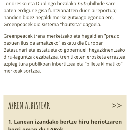
Londresko eta Dublingo bezalako
hub
(ibilbide sare
baten erdigune gisa funtzionatzen duen aireportua)
handien bidez hegaldi merke gutxiago egonda ere,
Greenpeacek dio sistema "hautsita" dagoela.
Greenpeacek trena merketzeko eta hegaldien "prezio
baxuen ilusioa amaitzeko" eskatu die Europar
Batasunari eta estatuetako gobernuei: hegazkinentzako
diru-laguntzak ezabatzea, tren tiketen erosketa erraztea,
azpiegitura publikoan inbertitzea eta "billete klimatiko"
merkeak sortzea.
>>
AZKEN ALBISTEAK
1. Lanean izandako bertze hiru heriotzaren
berri eman du LABek