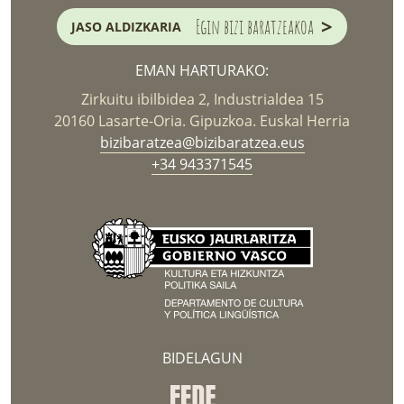
>
Egin bizi baratzeakoa
JASO ALDIZKARIA
EMAN HARTURAKO:
Zirkuitu ibilbidea 2, Industrialdea 15
20160 Lasarte-Oria. Gipuzkoa. Euskal Herria
bizibaratzea@bizibaratzea.eus
+34 943371545
BIDELAGUN