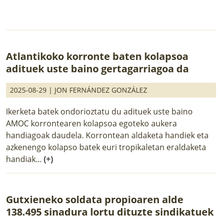
Atlantikoko korronte baten kolapsoa
adituek uste baino gertagarriagoa da
2025-08-29 |
JON FERNÁNDEZ GONZÁLEZ
Ikerketa batek ondorioztatu du adituek uste baino
AMOC korrontearen kolapsoa egoteko aukera
handiagoak daudela. Korrontean aldaketa handiek eta
azkenengo kolapso batek euri tropikaletan eraldaketa
handiak...
(+)
Gutxieneko soldata propioaren alde
138.495 sinadura lortu dituzte sindikatuek