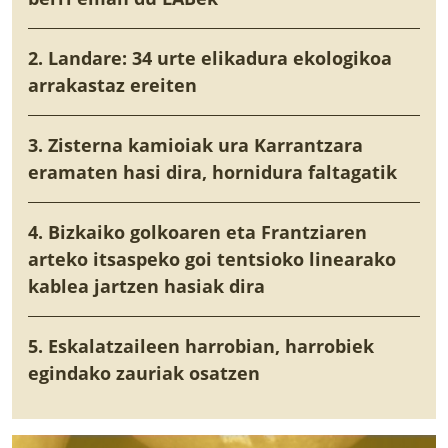
2. Landare: 34 urte elikadura ekologikoa
arrakastaz ereiten
3. Zisterna kamioiak ura Karrantzara
eramaten hasi dira, hornidura faltagatik
4. Bizkaiko golkoaren eta Frantziaren
arteko itsaspeko goi tentsioko linearako
kablea jartzen hasiak dira
5. Eskalatzaileen harrobian, harrobiek
egindako zauriak osatzen