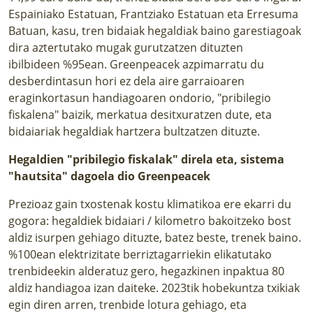
Espainiako Estatuan, Frantziako Estatuan eta Erresuma
Batuan, kasu, tren bidaiak hegaldiak baino garestiagoak
dira aztertutako mugak gurutzatzen dituzten
ibilbideen %95ean. Greenpeacek azpimarratu du
desberdintasun hori ez dela aire garraioaren
eraginkortasun handiagoaren ondorio, "pribilegio
fiskalena" baizik, merkatua desitxuratzen dute, eta
bidaiariak hegaldiak hartzera bultzatzen dituzte.
Hegaldien "pribilegio fiskalak" direla eta, sistema
"hautsita" dagoela dio Greenpeacek
Prezioaz gain txostenak kostu klimatikoa ere ekarri du
gogora: hegaldiek bidaiari / kilometro bakoitzeko bost
aldiz isurpen gehiago dituzte, batez beste, trenek baino.
%100ean elektrizitate berriztagarriekin elikatutako
trenbideekin alderatuz gero, hegazkinen inpaktua 80
aldiz handiagoa izan daiteke. 2023tik hobekuntza txikiak
egin diren arren, trenbide lotura gehiago, eta