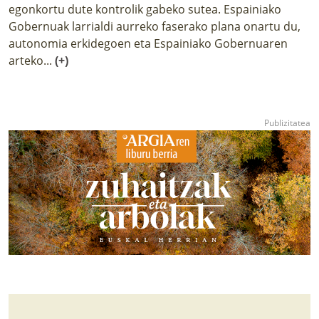
egonkortu dute kontrolik gabeko sutea. Espainiako
Gobernuak larrialdi aurreko faserako plana onartu du,
autonomia erkidegoen eta Espainiako Gobernuaren
arteko...
(+)