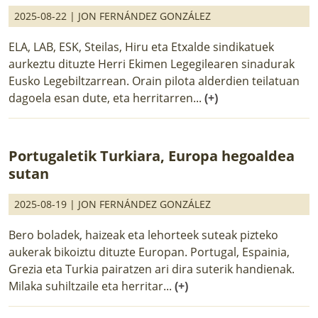
2025-08-22 |
JON FERNÁNDEZ GONZÁLEZ
ELA, LAB, ESK, Steilas, Hiru eta Etxalde sindikatuek
aurkeztu dituzte Herri Ekimen Legegilearen sinadurak
Eusko Legebiltzarrean. Orain pilota alderdien teilatuan
dagoela esan dute, eta herritarren...
(+)
Portugaletik Turkiara, Europa hegoaldea
sutan
2025-08-19 |
JON FERNÁNDEZ GONZÁLEZ
Bero boladek, haizeak eta lehorteek suteak pizteko
aukerak bikoiztu dituzte Europan. Portugal, Espainia,
Grezia eta Turkia pairatzen ari dira suterik handienak.
Milaka suhiltzaile eta herritar...
(+)