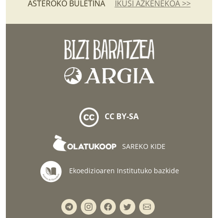
ASTEROKO BULETINA
IKUSI AZKENEKOA >>
CC BY-SA
SAREKO KIDE
Ekoedizioaren Institutuko bazkide