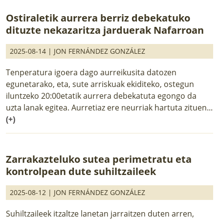
Ostiraletik aurrera berriz debekatuko
dituzte nekazaritza jarduerak Nafarroan
2025-08-14 |
JON FERNÁNDEZ GONZÁLEZ
Tenperatura igoera dago aurreikusita datozen
egunetarako, eta, sute arriskuak ekiditeko, ostegun
iluntzeko 20:00etatik aurrera debekatuta egongo da
uzta lanak egitea. Aurretiaz ere neurriak hartuta zituen...
(+)
Zarrakazteluko sutea perimetratu eta
kontrolpean dute suhiltzaileek
2025-08-12 |
JON FERNÁNDEZ GONZÁLEZ
Suhiltzaileek itzaltze lanetan jarraitzen duten arren,