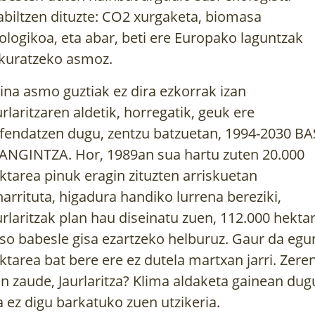
abiltzen dituzte: CO2 xurgaketa, biomasa
ologikoa, eta abar, beti ere Europako laguntzak
kuratzeko asmoz.
ina asmo guztiak ez dira ezkorrak izan
urlaritzaren aldetik, horregatik, geuk ere
fendatzen dugu, zentzu batzuetan, 1994-2030 B
ANGINTZA. Hor, 1989an sua hartu zuten 20.000
ktarea pinuk eragin zituzten arriskuetan
narrituta, higadura handiko lurrena bereziki,
urlaritzak plan hau diseinatu zuen, 112.000 hekta
so babesle gisa ezartzeko helburuz. Gaur da egu
ktarea bat bere ere ez dutela martxan jarri. Zere
in zaude, Jaurlaritza? Klima aldaketa gainean dug
a ez digu barkatuko zuen utzikeria.