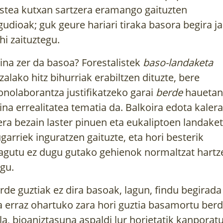
stea kutxan sartzera eramango gaituzten
gudioak; guk geure hariari tiraka basora begira ja
hi zaituztegu.
ina zer da basoa? Forestalistek
baso-landaketa
zalako hitz bihurriak erabiltzen dituzte, bere
nolaborantza justifikatzeko garai
berde
hauetan
ina errealitatea tematia da. Balkoira edota kalera
era bezain laster pinuen eta eukaliptoen landake
ugarriek inguratzen gaituzte, eta hori besterik
agutu ez dugu gutako gehienok normaltzat hartz
gu.
rde guztiak ez dira basoak, lagun, findu begirada
a erraz ohartuko zara hori guztia basamortu ber
la, bioaniztasuna aspaldi lur horietatik kanporat