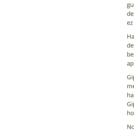
gu
de
ez
Ha
de
be
ap
Gi
me
ha
Gi
ho
No