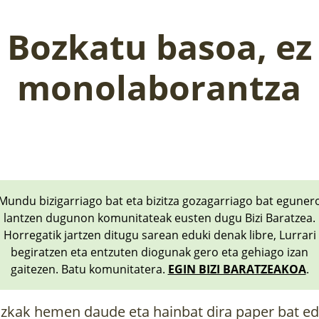
Bozkatu basoa, ez
monolaborantza
Mundu bizigarriago bat eta bizitza gozagarriago bat eguner
lantzen dugunon komunitateak eusten dugu Bizi Baratzea.
Horregatik jartzen ditugu sarean eduki denak libre, Lurrari
begiratzen eta entzuten diogunak gero eta gehiago izan
gaitezen. Batu komunitatera.
EGIN BIZI BARATZEAKOA
.
zkak hemen daude eta hainbat dira paper bat e