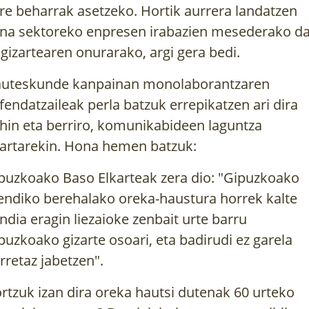
re beharrak asetzeko. Hortik aurrera landatzen
na sektoreko enpresen irabazien mesederako da
 gizartearen onurarako, argi gera bedi.
uteskunde kanpainan monolaborantzaren
fendatzaileak perla batzuk errepikatzen ari dira
hin eta berriro, komunikabideen laguntza
artarekin. Hona hemen batzuk:
puzkoako Baso Elkarteak zera dio: "Gipuzkoako
ndiko berehalako oreka-haustura horrek kalte
ndia eragin liezaioke zenbait urte barru
puzkoako gizarte osoari, eta badirudi ez garela
rretaz jabetzen".
rtzuk izan dira oreka hautsi dutenak 60 urteko