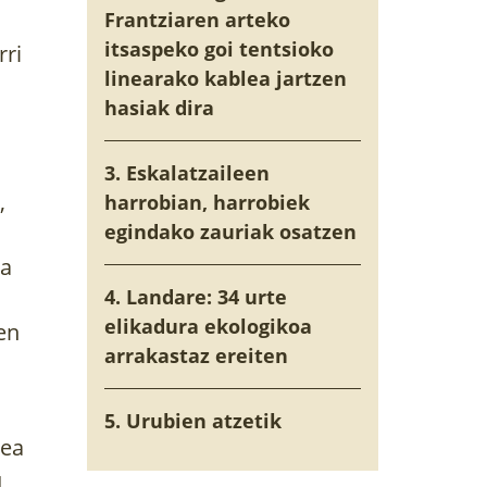
Frantziaren arteko
itsaspeko goi tentsioko
rri
linearako kablea jartzen
hasiak dira
3. Eskalatzaileen
,
harrobian, harrobiek
egindako zauriak osatzen
ta
4. Landare: 34 urte
elikadura ekologikoa
en
arrakastaz ereiten
5. Urubien atzetik
dea
u