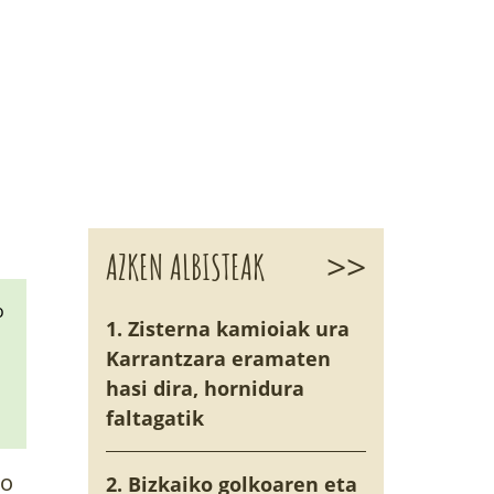
>>
AZKEN ALBISTEAK
o
1. Zisterna kamioiak ura
Karrantzara eramaten
hasi dira, hornidura
faltagatik
do
2. Bizkaiko golkoaren eta