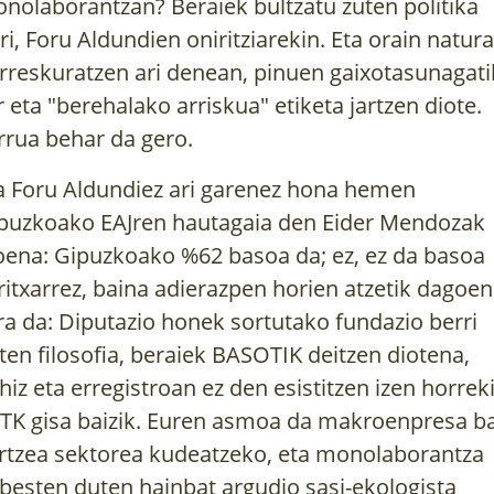
nolaborantzan? Beraiek bultzatu zuten politika
ri, Foru Aldundien oniritziarekin. Eta orain natura
rreskuratzen ari denean, pinuen gaixotasunagati
r eta "berehalako arriskua" etiketa jartzen diote.
rrua behar da gero.
a Foru Aldundiez ari garenez hona hemen
puzkoako EAJren hautagaia den Eider Mendozak
oena: Gipuzkoako %62 basoa da; ez, ez da basoa
ritxarrez, baina adierazpen horien atzetik dagoe
ra da: Diputazio honek sortutako fundazio berri
ten filosofia, beraiek BASOTIK deitzen diotena,
hiz eta erregistroan ez den esistitzen izen horrek
TK gisa baizik. Euren asmoa da makroenpresa b
rtzea sektorea kudeatzeko, eta monolaborantza
besten duten hainbat argudio sasi-ekologista