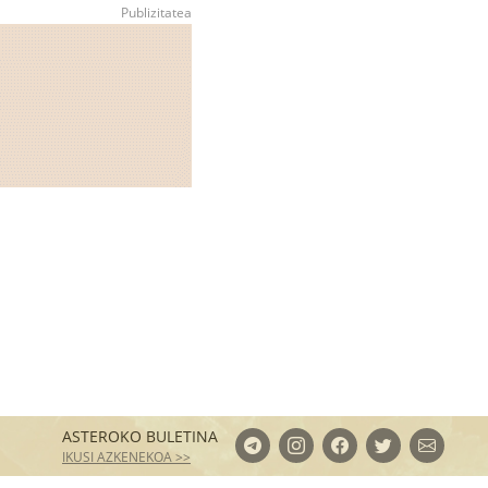
ASTEROKO BULETINA
IKUSI AZKENEKOA >>