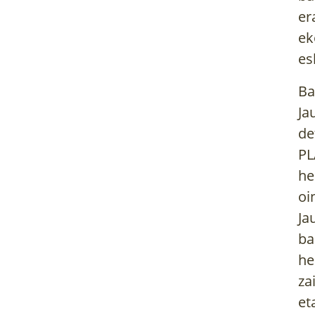
er
ek
es
Ba
Ja
de
PL
he
oi
Ja
ba
he
za
et