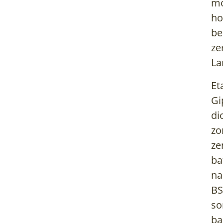
mo
ho
be
ze
La
Et
Gi
di
zo
ze
ba
na
BS
so
ba