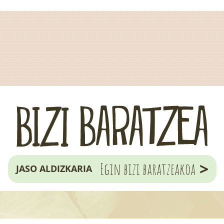
>
Egin bizi baratzeakoa
JASO ALDIZKARIA