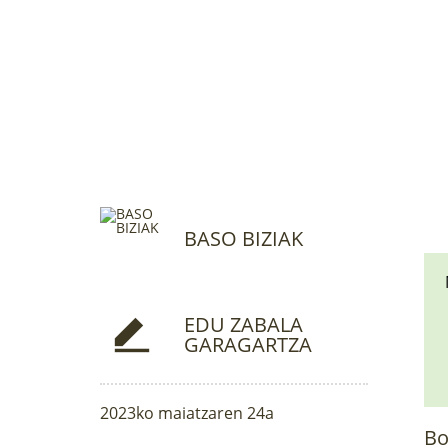
BASO BIZIAK
EDU ZABALA
GARAGARTZA
2023ko maiatzaren 24a
Bo