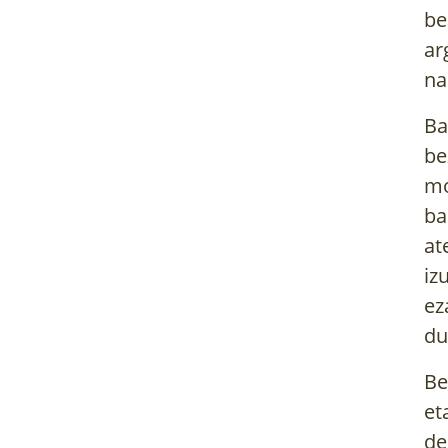
be
ar
na
Ba
be
mo
ba
at
iz
ez
du
Be
et
de