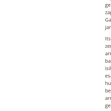
ge
za
Ga
ja
It
ze
ar
ba
is
es
hu
be
ar
ge