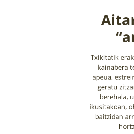
Aita
“a
Txikitatik er
kainabera te
apeua, estre
geratu zitza
berehala, u
ikusitakoan, o
baitzidan ar
hort