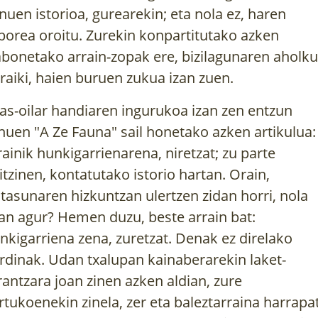
nuen istorioa, gurearekin; eta nola ez, haren
porea oroitu. Zurekin konpartitutako azken
bonetako arrain-zopak ere, bizilagunaren aholku
rraiki, haien buruen zukua izan zuen.
sas-oilar handiaren ingurukoa izan zen entzun
nuen "A Ze Fauna" sail honetako azken artikulua:
rainik hunkigarrienarena, niretzat; zu parte
itzinen, kontatutako istorio hartan. Orain,
iltasunaren hizkuntzan ulertzen zidan horri, nola
an agur? Hemen duzu, beste arrain bat:
nkigarriena zena, zuretzat. Denak ez direlako
rdinak. Udan txalupan kainaberarekin laket-
rantzara joan zinen azken aldian, zure
rtukoenekin zinela, zer eta baleztarraina harrapa