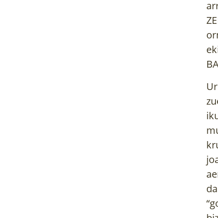
ar
ZE
or
ek
BA
Ur
zu
ik
mu
kr
jo
ae
da
“g
bi