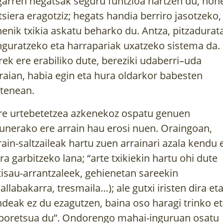
garren hegatsak seguru funtzioa hartzen du, hon
itsiera eragotziz; hegats handia berriro jasotzeko,
henik txikia askatu beharko du. Antza, pitzadurat
nguratzeko eta harrapariak uxatzeko sistema da.
rek ere erabiliko dute, bereziki udaberri–uda
raian, habia egin eta hura oldarkor babesten
tenean.
re urtebetetzea azkenekoz ospatu genuen
unerako ere arrain hau erosi nuen. Oraingoan,
rain-saltzaileak hartu zuen arrainari azala kendu 
ra garbitzeko lana; “arte txikiekin hartu ohi dute
tisau-arrantzaleek, gehienetan sareekin
allabakarra, tresmaila…); ale gutxi iristen dira et
ndeak ez du ezagutzen, baina oso haragi trinko e
poretsua du”. Ondorengo mahai-inguruan osatu