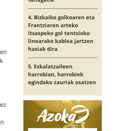
4. Bizkaiko golkoaren eta
Frantziaren arteko
itsaspeko goi tentsioko
linearako kablea jartzen
hasiak dira
zen
ak
5. Eskalatzaileen
harrobian, harrobiek
egindako zauriak osatzen
“ez
en