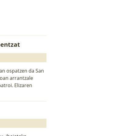
eentzat
tan ospatzen da San
soan arrantzale
atroi. Elizaren