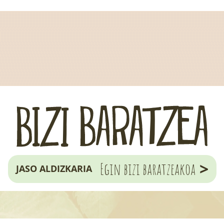
>
Egin bizi baratzeakoa
JASO ALDIZKARIA