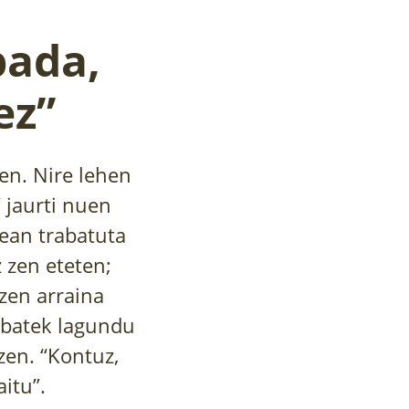
bada,
ez”
en. Nire lehen
” jaurti nuen
ean trabatuta
z zen eteten;
 zen arraina
a batek lagundu
zen. “Kontuz,
itu”.