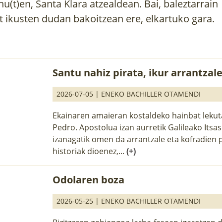
nu(t)en, Santa Klara atzealdean. Bai, baleztarrain
t ikusten dudan bakoitzean ere, elkartuko gara.
Santu nahiz pirata, ikur arrantzal
2026-07-05 |
ENEKO BACHILLER OTAMENDI
Ekainaren amaieran kostaldeko hainbat leku
Pedro. Apostolua izan aurretik Galileako Itsa
izanagatik omen da arrantzale eta kofradien p
historiak dioenez,...
(+)
Odolaren boza
2026-05-25 |
ENEKO BACHILLER OTAMENDI