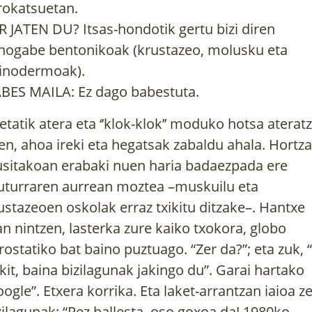
rokatsuetan.
R JATEN DU? Itsas-hondotik gertu bizi diren
nogabe bentonikoak (krustazeo, molusku eta
inodermoak).
BES MAILA: Ez dago babestuta.
etatik atera eta ‘’klok-klok’’ moduko hotsa aterat
en, ahoa ireki eta hegatsak zabaldu ahala. Hortz
usitakoan erabaki nuen haria badaezpada ere
turraren aurrean moztea –muskuilu eta
ustazeoen oskolak erraz txikitu ditzake–. Hantxe
an nintzen, lasterka zure kaiko txokora, globo
rostatiko bat baino puztuago. “Zer da?”; eta zuk, 
kit, baina bizilagunak jakingo du”. Garai hartako
oogle”. Etxera korrika. Eta laket-arrantzan iaioa z
zilagunak: “Pez ballesta, oso goxoa da! 1980ko