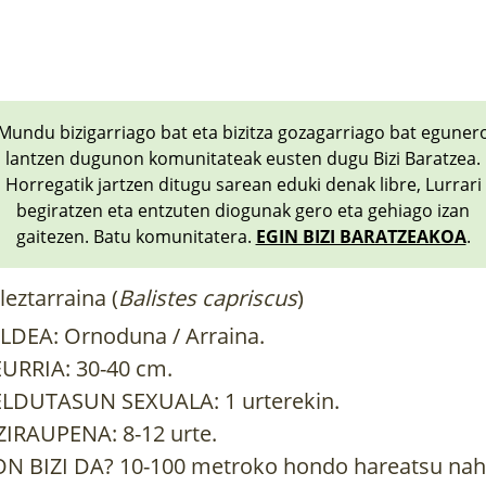
Mundu bizigarriago bat eta bizitza gozagarriago bat eguner
lantzen dugunon komunitateak eusten dugu Bizi Baratzea.
Horregatik jartzen ditugu sarean eduki denak libre, Lurrari
begiratzen eta entzuten diogunak gero eta gehiago izan
gaitezen. Batu komunitatera.
EGIN BIZI BARATZEAKOA
.
leztarraina (
Balistes capriscus
)
LDEA: Ornoduna / Arraina.
URRIA: 30-40 cm.
LDUTASUN SEXUALA: 1 urterekin.
ZIRAUPENA: 8-12 urte.
N BIZI DA? 10-100 metroko hondo hareatsu nah