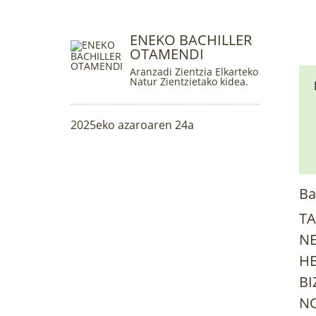
ENEKO BACHILLER
OTAMENDI
Aranzadi Zientzia Elkarteko
Natur Zientzietako kidea.
2025eko azaroaren 24a
Ba
TA
NE
HE
BI
NO