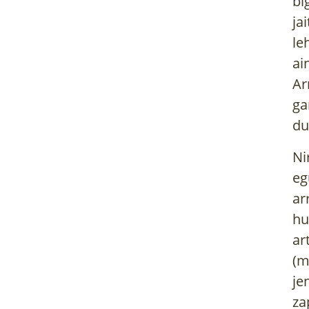
bi
ja
le
ai
Ar
ga
du
Ni
eg
ar
hu
ar
(m
je
za