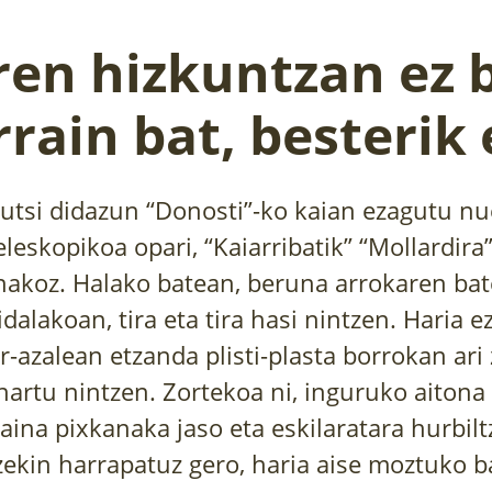
ren hizkuntzan ez 
rrain bat, besterik 
akutsi didazun “Donosti”-ko kaian ezagutu nu
leskopikoa opari, “Kaiarribatik” “Mollardira
inakoz. Halako batean, beruna arrokaren bat
idalakoan, tira eta tira hasi nintzen. Haria e
r-azalean etzanda plisti-plasta borrokan ari
hartu nintzen. Zortekoa ni, inguruko aiton
raina pixkanaka jaso eta eskilaratara hurbilt
zekin harrapatuz gero, haria aise moztuko ba