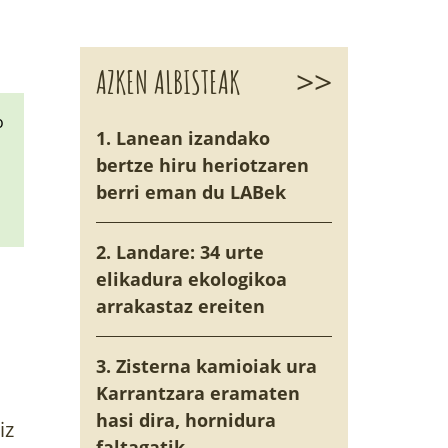
>>
AZKEN ALBISTEAK
o
1. Lanean izandako
bertze hiru heriotzaren
berri eman du LABek
2. Landare: 34 urte
elikadura ekologikoa
arrakastaz ereiten
3. Zisterna kamioiak ura
Karrantzara eramaten
hasi dira, hornidura
iz
faltagatik