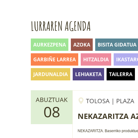
LURRAREN AGENDA
AURKEZPENA
AZOKA
BISITA GIDATUA
GARBIÑE LARREA
HITZALDIA
IKASTAR
JARDUNALDIA
LEHIAKETA
TAILERRA
ABUZTUAK
TOLOSA | PLAZA
08
NEKAZARITZA A
NEKAZARITZA.
Baserriko produktu