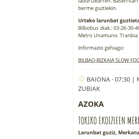
laburtzearren. Baserritar
berme guztiekin.
Urteko larunbat guztiet
Bilbobus zkak.: 03-26-30-
Metro Unamuno. Tranbia 
Informazio gehiago:
BILBAO-BIZKAIA SLOW FO
BAIONA · 07:30 
ZUBIAK
AZOKA
TOKIKO EKOIZLEEN MER
Larunbat guziz, Merkatu