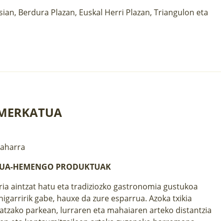
ian, Berdura Plazan, Euskal Herri Plazan, Triangulon eta
 MERKATUA
Zaharra
TUA-HEMENGO PRODUKTUAK
aria aintzat hatu eta tradiziozko gastronomia gustukoa
higarririk gabe, hauxe da zure esparrua. Azoka txikia
atzako parkean, lurraren eta mahaiaren arteko distantzia