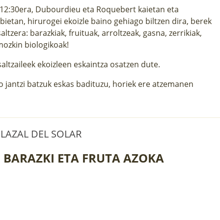
k 12:30era, Dubourdieu eta Roquebert kaietan eta
etan, hirurogei ekoizle baino gehiago biltzen dira, berek
ltzera: barazkiak, fruituak, arroltzeak, gasna, zerrikiak,
mozkin biologikoak!
altzaileek ekoizleen eskaintza osatzen dute.
do jantzi batzuk eskas badituzu, horiek ere atzemanen
LAZAL DEL SOLAR
 BARAZKI ETA FRUTA AZOKA