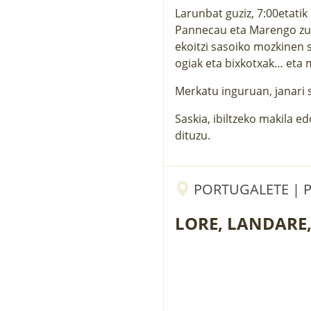
Larunbat guziz, 7:00etati
Pannecau eta Marengo zubi
ekoitzi sasoiko mozkinen sa
ogiak eta bixkotxak… eta 
Merkatu inguruan, janari s
Saskia, ibiltzeko makila e
dituzu.
PORTUGALETE | P
LORE, LANDARE,