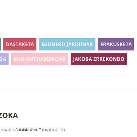
DASTAKETA
EGUNEKO JARDUNAK
ERAKUSKETA
OA
IKUS-ENTZUNEZKOAK
JAKOBA ERREKONDO
ZOKA
en
azoka.
Antolatzailea:
Tolosako Udala.