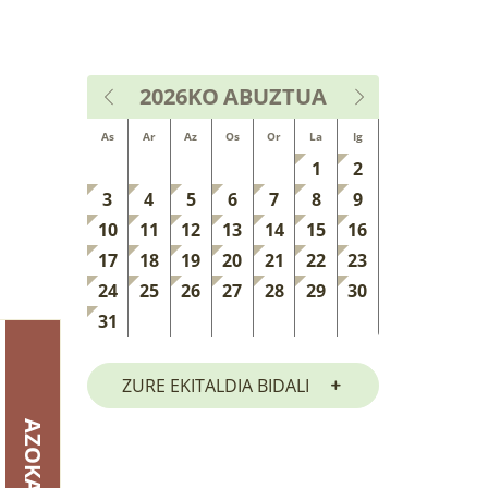
2026KO
ABUZTUA
As
Ar
Az
Os
Or
La
Ig
1
2
3
4
5
6
7
8
9
10
11
12
13
14
15
16
17
18
19
20
21
22
23
24
25
26
27
28
29
30
31
ZURE EKITALDIA BIDALI
AZOKA