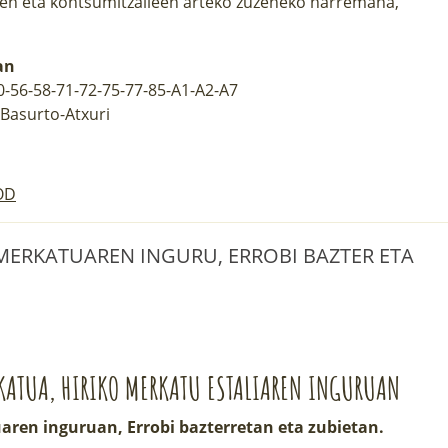
ren eta kontsumitzaileen arteko zuzeneko harremana,
an
40-56-58-71-72-75-77-85-A1-A2-A7
Basurto-Atxuri
OD
| MERKATUAREN INGURU, ERROBI BAZTER ETA
KATUA, HIRIKO MERKATU ESTALIAREN INGURUAN
aren inguruan, Errobi bazterretan eta zubietan.