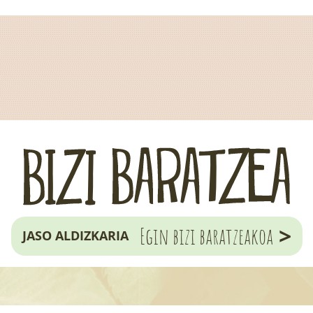
>
Egin bizi baratzeakoa
JASO ALDIZKARIA