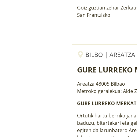
Goiz guztian zehar Zerkaus
San Frantzisko
BILBO | AREATZA
GURE LURREKO
Areatza
48005
Bilbao
Metroko geralekua: Alde 
GURE LURREKO MERKA
Ortutik hartu berriko jan
baduzu, bitartekari eta ge
egiten da larunbatero Are