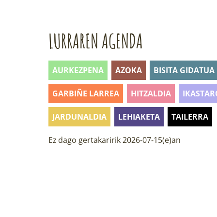
LURRAREN AGENDA
AURKEZPENA
AZOKA
BISITA GIDATUA
GARBIÑE LARREA
HITZALDIA
IKASTAR
JARDUNALDIA
LEHIAKETA
TAILERRA
Ez dago gertakaririk 2026-07-15(e)an