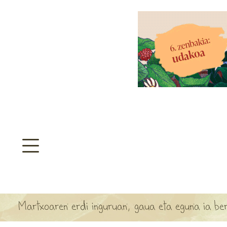
aratzeakoa
>
SULTATEGIA
TA ARBOLA APARTEN MAPA
Martxoaren erdi inguruan, gaua eta eguna ia be