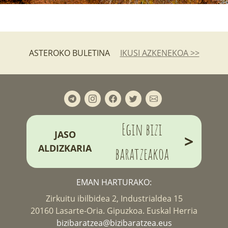
ASTEROKO BULETINA
IKUSI AZKENEKOA >>
Egin bizi
JASO
>
ALDIZKARIA
baratzeakoa
EMAN HARTURAKO:
Zirkuitu ibilbidea 2, Industrialdea 15
20160 Lasarte-Oria. Gipuzkoa. Euskal Herria
bizibaratzea@bizibaratzea.eus