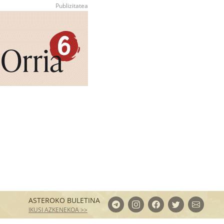
ASTEROKO BULETINA
IKUSI AZKENEKOA >>