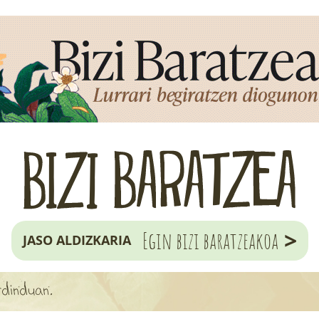
>
Egin bizi baratzeakoa
JASO ALDIZKARIA
rdinduan.