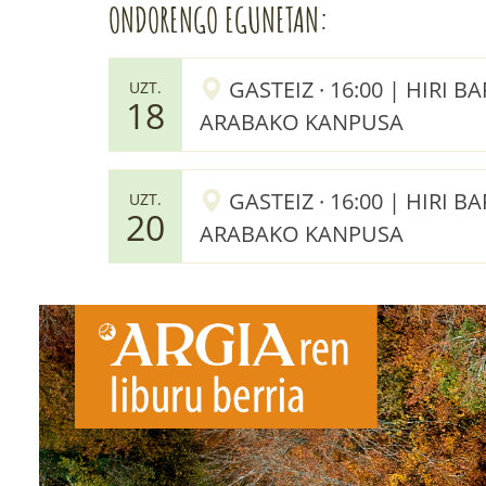
ONDORENGO EGUNETAN:
GASTEIZ · 16:00 | HIRI 
UZT.
18
ARABAKO KANPUSA
GASTEIZ · 16:00 | HIRI 
UZT.
20
ARABAKO KANPUSA