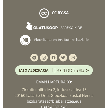
CC BY-SA
SAREKO KIDE
Ekoedizioaren Institutuko bazkide
>
Egin bizi baratzeakoa
JASO ALDIZKARIA
EMAN HARTURAKO:
Zirkuitu ibilbidea 2, Industrialdea 15
20160 Lasarte-Oria. Gipuzkoa. Euskal Herria
bizibaratzea@bizibaratzea.eus
+34 943371545