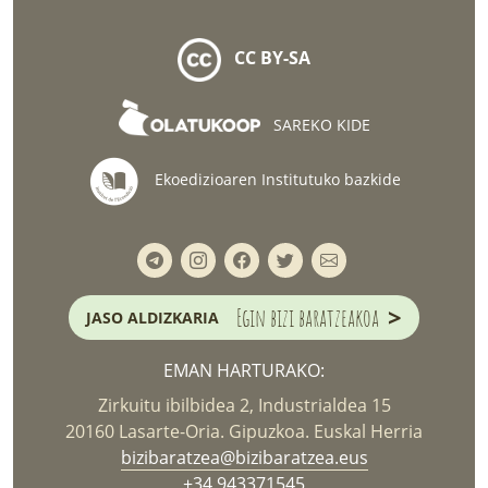
CC BY-SA
SAREKO KIDE
Ekoedizioaren Institutuko bazkide
>
Egin bizi baratzeakoa
JASO ALDIZKARIA
EMAN HARTURAKO:
Zirkuitu ibilbidea 2, Industrialdea 15
20160 Lasarte-Oria. Gipuzkoa. Euskal Herria
bizibaratzea@bizibaratzea.eus
+34 943371545