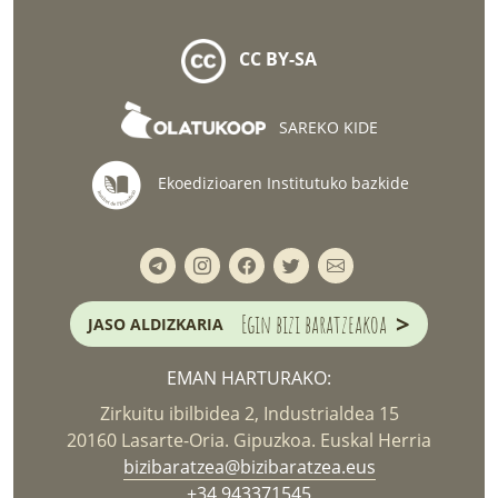
CC BY-SA
SAREKO KIDE
Ekoedizioaren Institutuko bazkide
>
Egin bizi baratzeakoa
JASO ALDIZKARIA
EMAN HARTURAKO:
Zirkuitu ibilbidea 2, Industrialdea 15
20160 Lasarte-Oria. Gipuzkoa. Euskal Herria
bizibaratzea@bizibaratzea.eus
+34 943371545