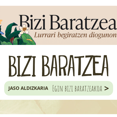
>
Egin bizi baratzeakoa
JASO ALDIZKARIA