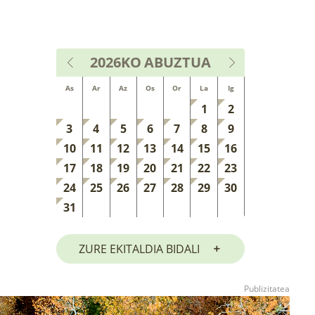
2026KO
ABUZTUA
As
Ar
Az
Os
Or
La
Ig
1
2
3
4
5
6
7
8
9
10
11
12
13
14
15
16
17
18
19
20
21
22
23
24
25
26
27
28
29
30
31
ZURE EKITALDIA BIDALI