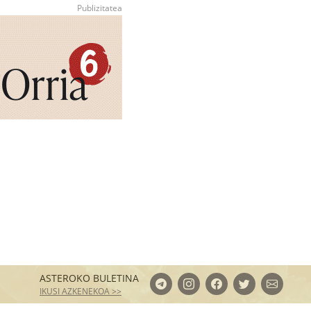
ASTEROKO BULETINA
IKUSI AZKENEKOA >>