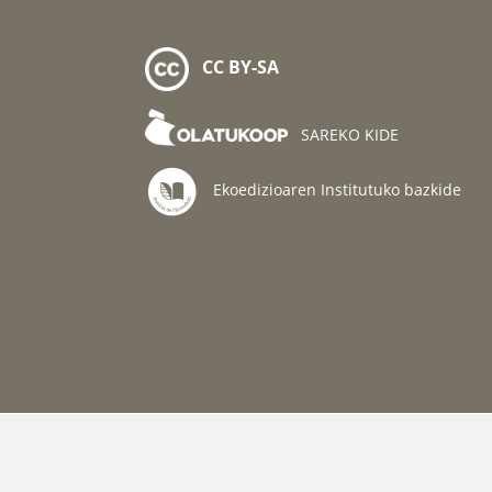
CC BY-SA
SAREKO KIDE
Ekoedizioaren Institutuko bazkide