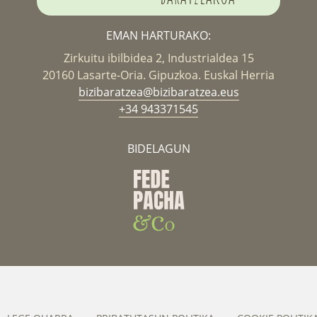
EMAN HARTURAKO:
Zirkuitu ibilbidea 2, Industrialdea 15
20160 Lasarte-Oria. Gipuzkoa. Euskal Herria
bizibaratzea@bizibaratzea.eus
+34 943371545
BIDELAGUN