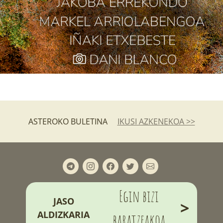
ASTEROKO BULETINA
IKUSI AZKENEKOA >>
Egin bizi
JASO
>
ALDIZKARIA
baratzeakoa