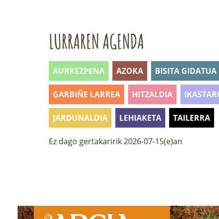
LURRAREN AGENDA
AURKEZPENA
AZOKA
BISITA GIDATUA
GARBIÑE LARREA
HITZALDIA
IKASTAR
JARDUNALDIA
LEHIAKETA
TAILERRA
Ez dago gertakaririk 2026-07-15(e)an