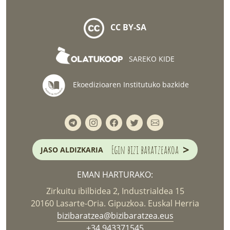
CC BY-SA
SAREKO KIDE
Ekoedizioaren Institutuko bazkide
>
Egin bizi baratzeakoa
JASO ALDIZKARIA
EMAN HARTURAKO:
Zirkuitu ibilbidea 2, Industrialdea 15
20160 Lasarte-Oria. Gipuzkoa. Euskal Herria
bizibaratzea@bizibaratzea.eus
+34 943371545