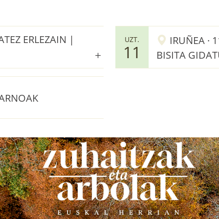
ATEZ ERLEZAIN |
IRUÑEA · 
UZT.
11
BISITA GIDA
 ARNOAK