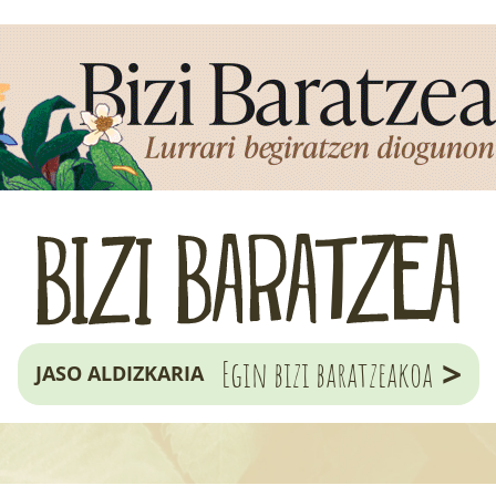
>
Egin bizi baratzeakoa
JASO ALDIZKARIA