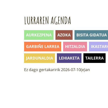
LURRAREN AGENDA
AURKEZPENA
AZOKA
BISITA GIDATUA
GARBIÑE LARREA
HITZALDIA
IKASTAR
JARDUNALDIA
LEHIAKETA
TAILERRA
Ez dago gertakaririk 2026-07-10(e)an