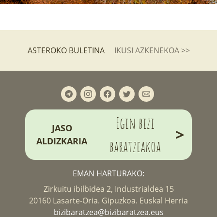
ASTEROKO BULETINA
IKUSI AZKENEKOA >>
Egin bizi
JASO
>
ALDIZKARIA
baratzeakoa
EMAN HARTURAKO:
Zirkuitu ibilbidea 2, Industrialdea 15
20160 Lasarte-Oria. Gipuzkoa. Euskal Herria
bizibaratzea@bizibaratzea.eus