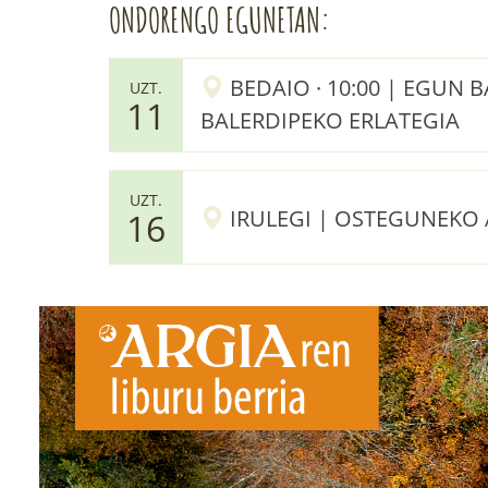
ONDORENGO EGUNETAN:
BEDAIO · 10:00 | EGUN B
UZT.
11
BALERDIPEKO ERLATEGIA
UZT.
IRULEGI | OSTEGUNEKO
16