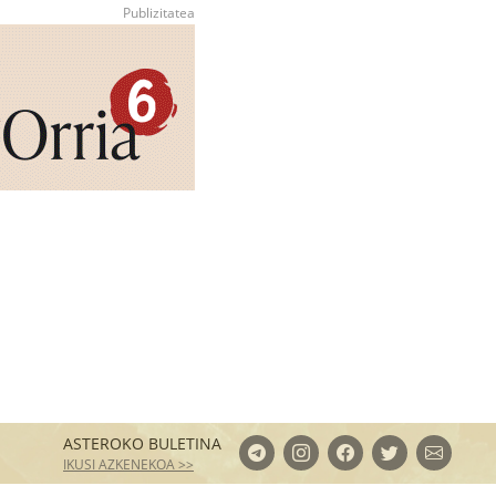
ASTEROKO BULETINA
IKUSI AZKENEKOA >>