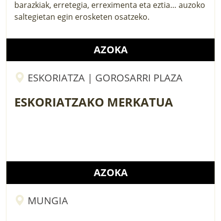
barazkiak, erretegia, erreximenta eta eztia… auzoko
saltegietan egin erosketen osatzeko.
AZOKA
ESKORIATZA | GOROSARRI PLAZA
ESKORIATZAKO MERKATUA
AZOKA
MUNGIA