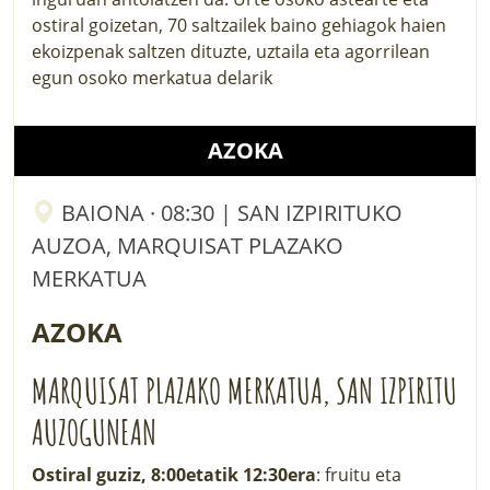
ostiral goizetan, 70 saltzailek baino gehiagok haien
ekoizpenak saltzen dituzte, uztaila eta agorrilean
egun osoko merkatua delarik
AZOKA
BAIONA · 08:30 | SAN IZPIRITUKO
AUZOA, MARQUISAT PLAZAKO
MERKATUA
AZOKA
MARQUISAT PLAZAKO MERKATUA, SAN IZPIRITU
AUZOGUNEAN
Ostiral guziz, 8:00etatik 12:30era
: fruitu eta