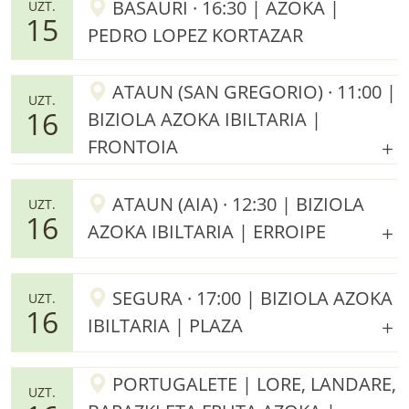
BASAURI · 16:30 | AZOKA |
UZT.
15
PEDRO LOPEZ KORTAZAR
ATAUN (SAN GREGORIO) · 11:00 |
UZT.
16
BIZIOLA AZOKA IBILTARIA |
FRONTOIA
ATAUN (AIA) · 12:30 | BIZIOLA
UZT.
16
AZOKA IBILTARIA | ERROIPE
SEGURA · 17:00 | BIZIOLA AZOKA
UZT.
16
IBILTARIA | PLAZA
PORTUGALETE | LORE, LANDARE,
UZT.