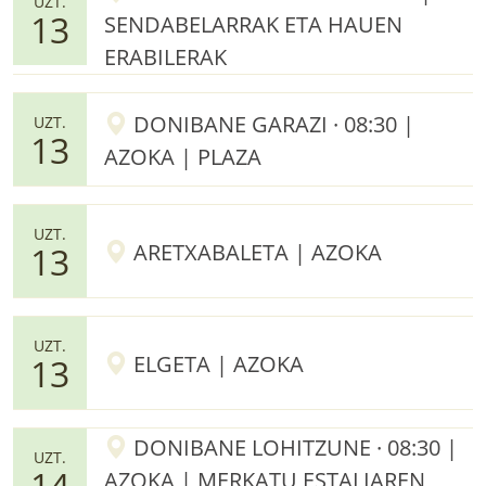
UZT.
13
SENDABELARRAK ETA HAUEN
ERABILERAK
DONIBANE GARAZI · 08:30 |
UZT.
13
AZOKA | PLAZA
UZT.
ARETXABALETA | AZOKA
13
UZT.
ELGETA | AZOKA
13
DONIBANE LOHITZUNE · 08:30 |
UZT.
14
AZOKA | MERKATU ESTALIAREN