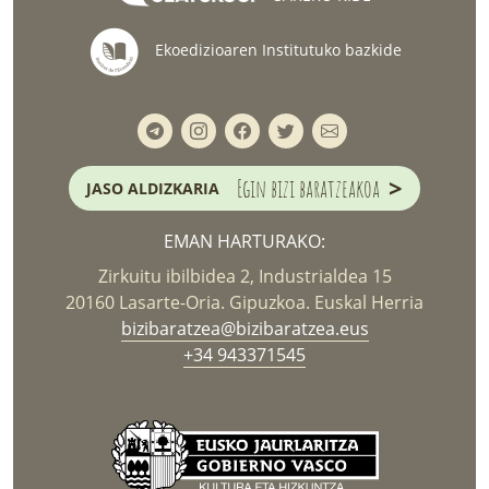
Ekoedizioaren Institutuko bazkide
>
Egin bizi baratzeakoa
JASO ALDIZKARIA
EMAN HARTURAKO:
Zirkuitu ibilbidea 2, Industrialdea 15
20160 Lasarte-Oria. Gipuzkoa. Euskal Herria
bizibaratzea@bizibaratzea.eus
+34 943371545