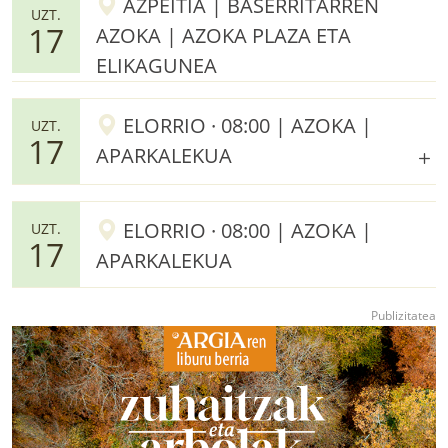
AZPEITIA | BASERRITARREN
UZT.
17
AZOKA | AZOKA PLAZA ETA
ELIKAGUNEA
ELORRIO · 08:00 | AZOKA |
UZT.
17
APARKALEKUA
ELORRIO · 08:00 | AZOKA |
UZT.
17
APARKALEKUA