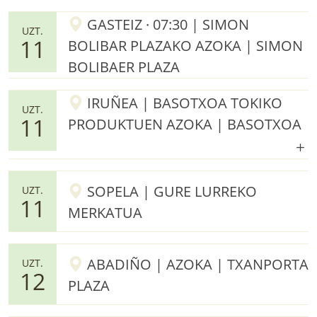
GASTEIZ · 07:30 | SIMON
UZT.
11
BOLIBAR PLAZAKO AZOKA | SIMON
BOLIBAER PLAZA
IRUÑEA | BASOTXOA TOKIKO
UZT.
11
PRODUKTUEN AZOKA | BASOTXOA
SOPELA | GURE LURREKO
UZT.
11
MERKATUA
ABADIÑO | AZOKA | TXANPORTA
UZT.
12
PLAZA