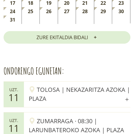
17
18
19
20
21
22
23
24
25
26
27
28
29
30
31
ZURE EKITALDIA BIDALI
ONDORENGO EGUNETAN:
TOLOSA | NEKAZARITZA AZOKA |
UZT.
11
PLAZA
ZUMARRAGA · 08:30 |
UZT.
11
LARUNBATEROKO AZOKA | PLAZA