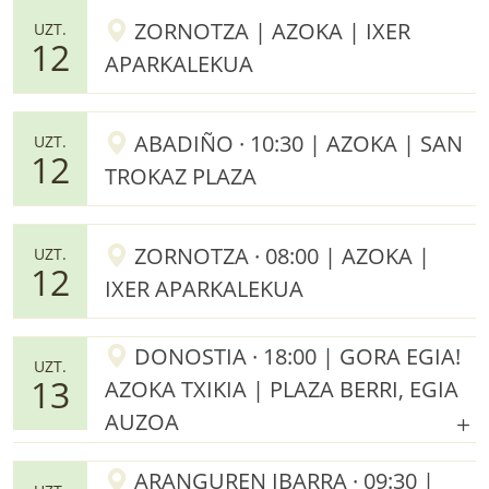
ZORNOTZA | AZOKA | IXER
UZT.
12
APARKALEKUA
ABADIÑO · 10:30 | AZOKA | SAN
UZT.
12
TROKAZ PLAZA
ZORNOTZA · 08:00 | AZOKA |
UZT.
12
IXER APARKALEKUA
DONOSTIA · 18:00 | GORA EGIA!
UZT.
13
AZOKA TXIKIA | PLAZA BERRI, EGIA
AUZOA
ARANGUREN IBARRA · 09:30 |