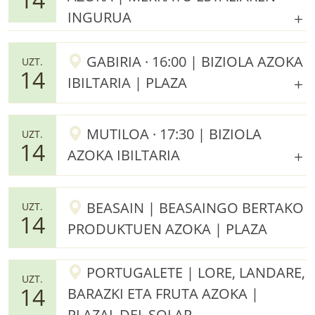
INGURUA
GABIRIA · 16:00 | BIZIOLA AZOKA
UZT.
14
IBILTARIA | PLAZA
MUTILOA · 17:30 | BIZIOLA
UZT.
14
AZOKA IBILTARIA
BEASAIN | BEASAINGO BERTAKO
UZT.
14
PRODUKTUEN AZOKA | PLAZA
PORTUGALETE | LORE, LANDARE,
UZT.
14
BARAZKI ETA FRUTA AZOKA |
PLAZAL DEL SOLAR