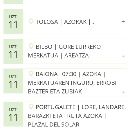
UZT.
TOLOSA | AZOKAK | .
11
BILBO | GURE LURREKO
UZT.
11
MERKATUA | AREATZA
BAIONA · 07:30 | AZOKA |
UZT.
11
MERKATUAREN INGURU, ERROBI
BAZTER ETA ZUBIAK
PORTUGALETE | LORE, LANDARE,
UZT.
11
BARAZKI ETA FRUTA AZOKA |
PLAZAL DEL SOLAR