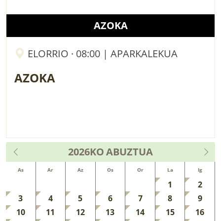
AZOKA
ELORRIO · 08:00 | APARKALEKUA
AZOKA
2026KO
ABUZTUA
As
Ar
Az
Os
Or
La
Ig
1
2
3
4
5
6
7
8
9
10
11
12
13
14
15
16