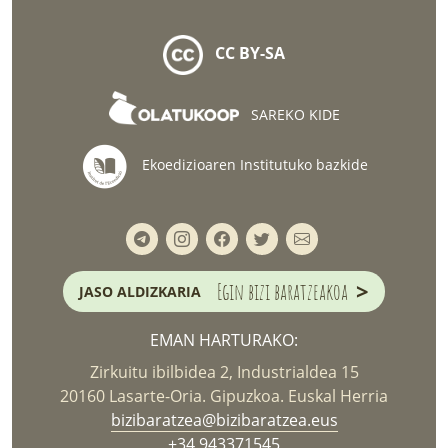
CC BY-SA
SAREKO KIDE
Ekoedizioaren Institutuko bazkide
>
Egin bizi baratzeakoa
JASO ALDIZKARIA
EMAN HARTURAKO:
Zirkuitu ibilbidea 2, Industrialdea 15
20160 Lasarte-Oria. Gipuzkoa. Euskal Herria
bizibaratzea@bizibaratzea.eus
+34 943371545