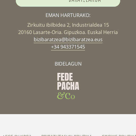
EMAN HARTURAKO:
Zirkuitu ibilbidea 2, Industrialdea 15
20160 Lasarte-Oria. Gipuzkoa. Euskal Herria
bizibaratzea@bizibaratzea.eus
+34 943371545
BIDELAGUN