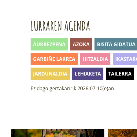
LURRAREN AGENDA
AURKEZPENA
AZOKA
BISITA GIDATUA
GARBIÑE LARREA
HITZALDIA
IKASTAR
JARDUNALDIA
LEHIAKETA
TAILERRA
Ez dago gertakaririk 2026-07-10(e)an