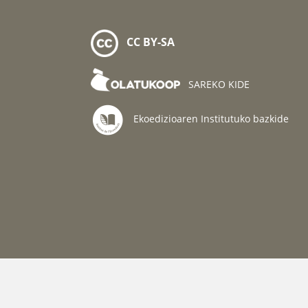
CC BY-SA
SAREKO KIDE
Ekoedizioaren Institutuko bazkide