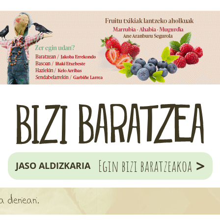
>
Egin bizi baratzeakoa
JASO ALDIZKARIA
ia denean.