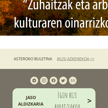
ASTEROKO BULETINA
IKUSI AZKENEKOA >>
Egin bizi
JASO
>
ALDIZKARIA
baratzeakoa