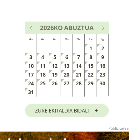
2026KO
ABUZTUA
As
Ar
Az
Os
Or
La
Ig
1
2
3
4
5
6
7
8
9
10
11
12
13
14
15
16
17
18
19
20
21
22
23
24
25
26
27
28
29
30
31
ZURE EKITALDIA BIDALI