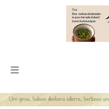
aratzeakoa
>
SULTATEGIA
TA ARBOLA APARTEN MAPA
Urri giroa, batean denbora ederra, bertzean ur