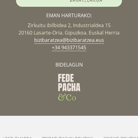
EMAN HARTURAKO:
Zirkuitu ibilbidea 2, Industrialdea 15
20160 Lasarte-Oria. Gipuzkoa. Euskal Herria
bizibaratzea@bizibaratzea.eus
+34 943371545
BIDELAGUN