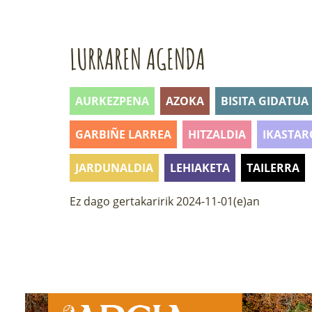
LURRAREN AGENDA
AURKEZPENA
AZOKA
BISITA GIDATUA
GARBIÑE LARREA
HITZALDIA
IKASTAR
JARDUNALDIA
LEHIAKETA
TAILERRA
Ez dago gertakaririk 2024-11-01(e)an