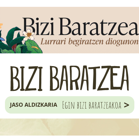
>
Egin bizi baratzeakoa
JASO ALDIZKARIA