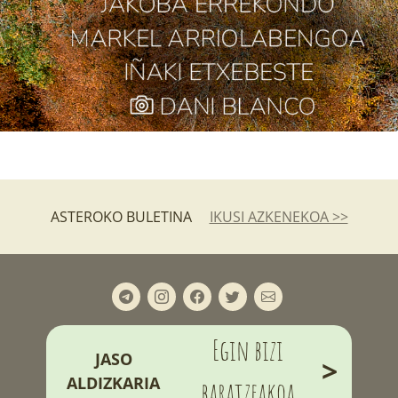
ASTEROKO BULETINA
IKUSI AZKENEKOA >>
Egin bizi
JASO
>
ALDIZKARIA
baratzeakoa