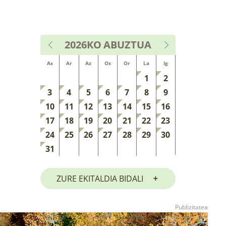
2026KO
ABUZTUA
As
Ar
Az
Os
Or
La
Ig
1
2
3
4
5
6
7
8
9
10
11
12
13
14
15
16
17
18
19
20
21
22
23
24
25
26
27
28
29
30
31
ZURE EKITALDIA BIDALI