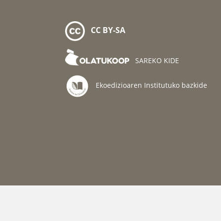
CC BY-SA
SAREKO KIDE
Ekoedizioaren Institutuko bazkide