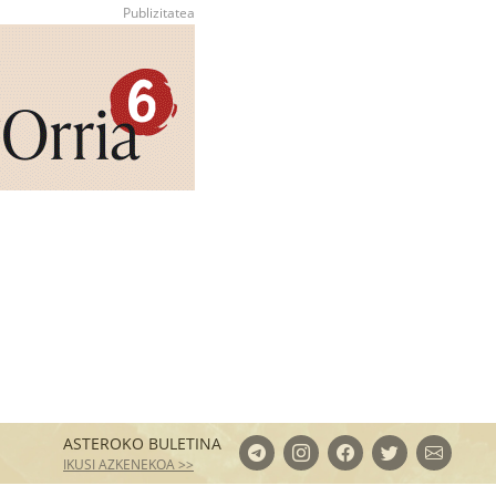
ASTEROKO BULETINA
IKUSI AZKENEKOA >>