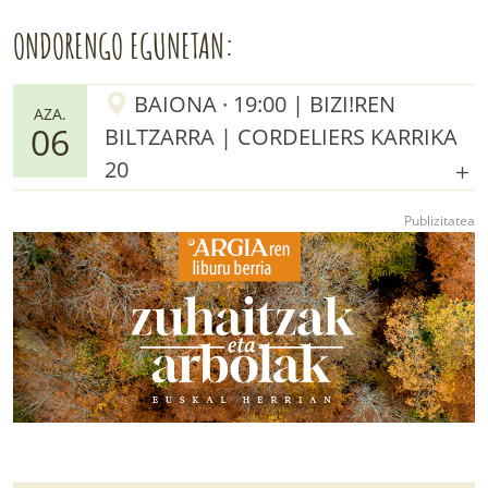
ONDORENGO EGUNETAN:
BAIONA · 19:00 | BIZI!REN
AZA.
06
BILTZARRA | CORDELIERS KARRIKA
20