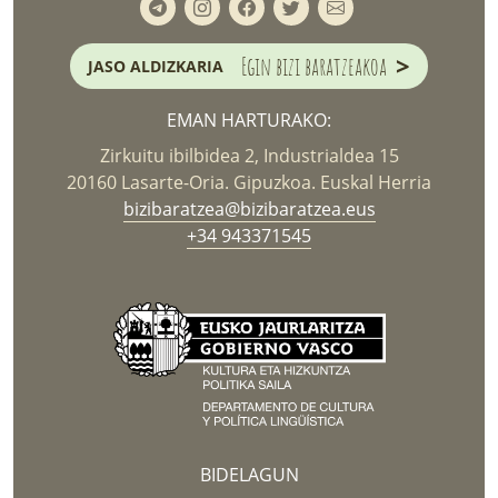
>
Egin bizi baratzeakoa
JASO ALDIZKARIA
EMAN HARTURAKO:
Zirkuitu ibilbidea 2, Industrialdea 15
20160 Lasarte-Oria. Gipuzkoa. Euskal Herria
bizibaratzea@bizibaratzea.eus
+34 943371545
BIDELAGUN