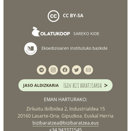
CC BY-SA
SAREKO KIDE
Ekoedizioaren Institutuko bazkide
>
Egin bizi baratzeakoa
JASO ALDIZKARIA
EMAN HARTURAKO:
Zirkuitu ibilbidea 2, Industrialdea 15
20160 Lasarte-Oria. Gipuzkoa. Euskal Herria
bizibaratzea@bizibaratzea.eus
+34 943371545