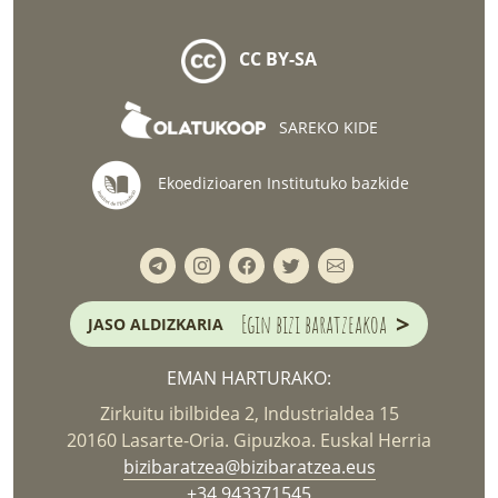
CC BY-SA
SAREKO KIDE
Ekoedizioaren Institutuko bazkide
>
Egin bizi baratzeakoa
JASO ALDIZKARIA
EMAN HARTURAKO:
Zirkuitu ibilbidea 2, Industrialdea 15
20160 Lasarte-Oria. Gipuzkoa. Euskal Herria
bizibaratzea@bizibaratzea.eus
+34 943371545