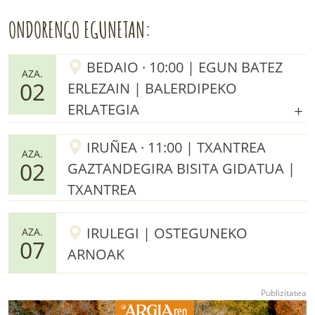
ONDORENGO EGUNETAN:
BEDAIO · 10:00 | EGUN BATEZ
AZA.
02
ERLEZAIN | BALERDIPEKO
ERLATEGIA
IRUÑEA · 11:00 | TXANTREA
AZA.
02
GAZTANDEGIRA BISITA GIDATUA |
TXANTREA
IRULEGI | OSTEGUNEKO
AZA.
07
ARNOAK