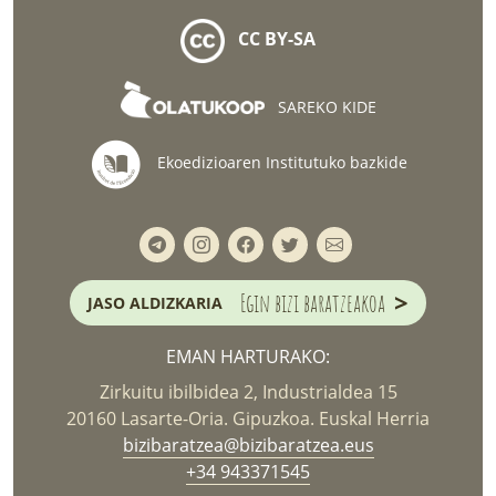
CC BY-SA
SAREKO KIDE
Ekoedizioaren Institutuko bazkide
>
Egin bizi baratzeakoa
JASO ALDIZKARIA
EMAN HARTURAKO:
Zirkuitu ibilbidea 2, Industrialdea 15
20160 Lasarte-Oria. Gipuzkoa. Euskal Herria
bizibaratzea@bizibaratzea.eus
+34 943371545