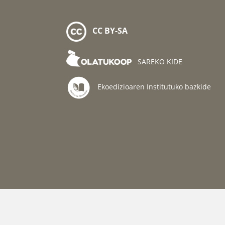
CC BY-SA
SAREKO KIDE
Ekoedizioaren Institutuko bazkide