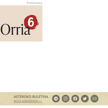
ASTEROKO BULETINA
IKUSI AZKENEKOA >>