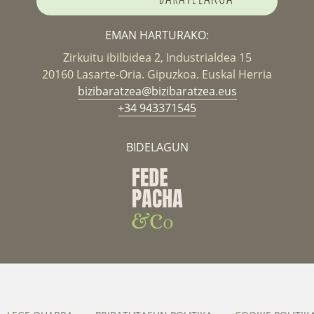
EMAN HARTURAKO:
Zirkuitu ibilbidea 2, Industrialdea 15
20160 Lasarte-Oria. Gipuzkoa. Euskal Herria
bizibaratzea@bizibaratzea.eus
+34 943371545
BIDELAGUN