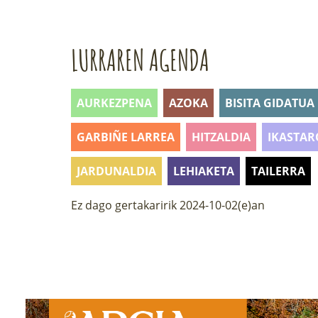
LURRAREN AGENDA
AURKEZPENA
AZOKA
BISITA GIDATUA
GARBIÑE LARREA
HITZALDIA
IKASTAR
JARDUNALDIA
LEHIAKETA
TAILERRA
Ez dago gertakaririk 2024-10-02(e)an