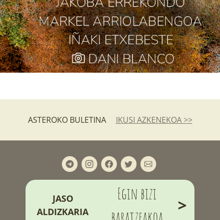
ASTEROKO BULETINA
IKUSI AZKENEKOA >>
Egin bizi
JASO
>
ALDIZKARIA
baratzeakoa