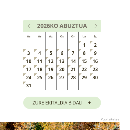
2026KO
ABUZTUA
As
Ar
Az
Os
Or
La
Ig
1
2
3
4
5
6
7
8
9
10
11
12
13
14
15
16
17
18
19
20
21
22
23
24
25
26
27
28
29
30
31
ZURE EKITALDIA BIDALI