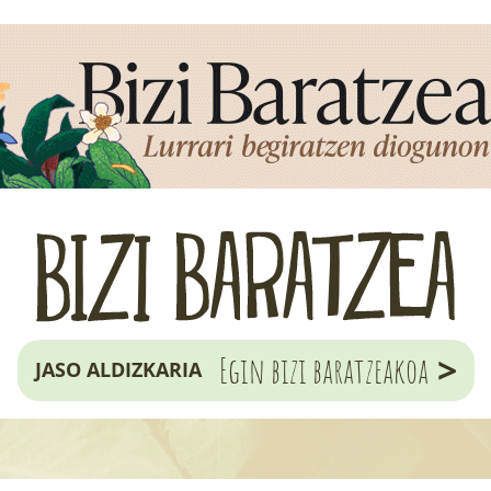
>
Egin bizi baratzeakoa
JASO ALDIZKARIA