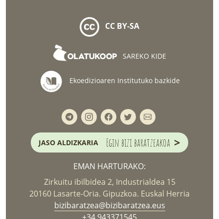
CC BY-SA
SAREKO KIDE
Ekoedizioaren Institutuko bazkide
>
Egin bizi baratzeakoa
JASO ALDIZKARIA
EMAN HARTURAKO:
Zirkuitu ibilbidea 2, Industrialdea 15
20160 Lasarte-Oria. Gipuzkoa. Euskal Herria
bizibaratzea@bizibaratzea.eus
+34 943371545