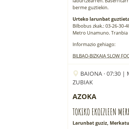
laburtzearren. Baserritar
berme guztiekin.
Urteko larunbat guztiet
Bilbobus zkak.: 03-26-30-
Metro Unamuno. Tranbia 
Informazio gehiago:
BILBAO-BIZKAIA SLOW FO
BAIONA · 07:30 
ZUBIAK
AZOKA
TOKIKO EKOIZLEEN MER
Larunbat guziz, Merkatu