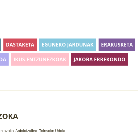
DASTAKETA
EGUNEKO JARDUNAK
ERAKUSKETA
OA
IKUS-ENTZUNEZKOAK
JAKOBA ERREKONDO
ZOKA
en
azoka.
Antolatzailea:
Tolosako Udala.