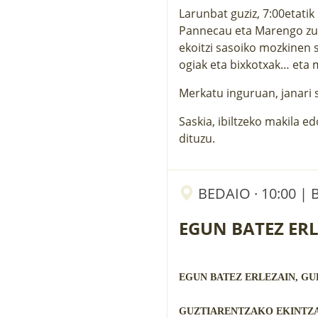
Larunbat guziz, 7:00etati
Pannecau eta Marengo zubi
ekoitzi sasoiko mozkinen sa
ogiak eta bixkotxak… eta 
Merkatu inguruan, janari s
Saskia, ibiltzeko makila e
dituzu.
BEDAIO · 10:00 |
EGUN BATEZ ER
EGUN BATEZ ERLEZAIN, GU
GUZTIARENTZAKO EKINTZA