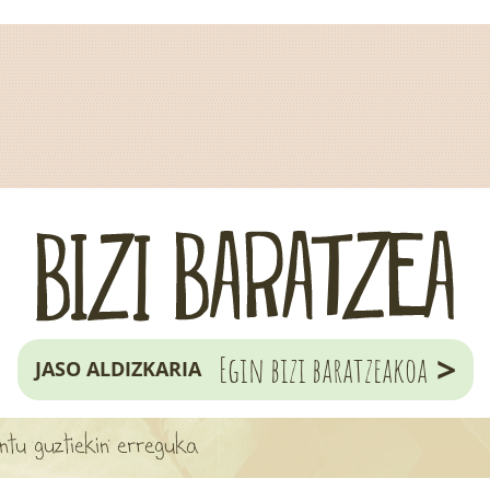
>
Egin bizi baratzeakoa
JASO ALDIZKARIA
ntu guztiekin erreguka