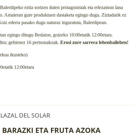
, Balerdipeko eztia sortzen duten protagonistak eta erlezainon lana
ko. Amaieran gure produktuen dastaketa egingo dugu. Ziztadarik ez
 Goiz ederra pasako dugu naturaz inguratuta, Balerdipean.
etan egingo ditugu Bedaion, goizeko 10:00etatik 12:00etara.
dira; gehienez 16 pertsonakoak.
Erosi zure sarrera lehenbailehen!
lekua ikusteko)
00etatik 12:00etara
LAZAL DEL SOLAR
 BARAZKI ETA FRUTA AZOKA