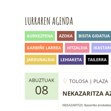
LURRAREN AGENDA
AURKEZPENA
AZOKA
BISITA GIDATUA
GARBIÑE LARREA
HITZALDIA
IKASTAR
JARDUNALDIA
LEHIAKETA
TAILERRA
ABUZTUAK
TOLOSA | PLAZA
08
NEKAZARITZA A
NEKAZARITZA.
Baserriko produktu