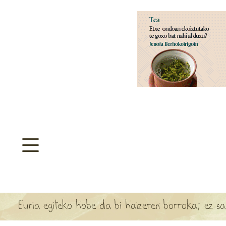
aratzeakoa
>
SULTATEGIA
TA ARBOLA APARTEN MAPA
Euria egiteko hobe da bi haizeren borroka; ez sa