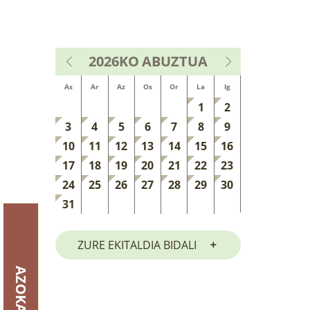
2026KO
ABUZTUA
As
Ar
Az
Os
Or
La
Ig
1
2
3
4
5
6
7
8
9
10
11
12
13
14
15
16
17
18
19
20
21
22
23
24
25
26
27
28
29
30
31
ZURE EKITALDIA BIDALI
AZOKA