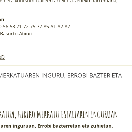
ren eta kontsumitzaileen arteko zuzeneko harremana,
an
40-56-58-71-72-75-77-85-A1-A2-A7
Basurto-Atxuri
OD
| MERKATUAREN INGURU, ERROBI BAZTER ETA
KATUA, HIRIKO MERKATU ESTALIAREN INGURUAN
aren inguruan, Errobi bazterretan eta zubietan.