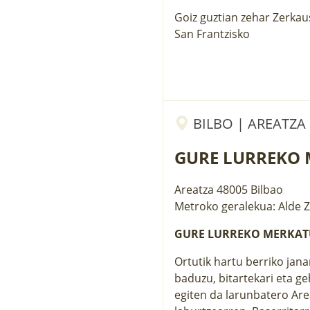
Goiz guztian zehar Zerkaus
San Frantzisko
BILBO | AREATZA
GURE LURREKO
Areatza
48005
Bilbao
Metroko geralekua: Alde 
GURE LURREKO MERKA
Ortutik hartu berriko jan
baduzu, bitartekari eta ge
egiten da larunbatero Are