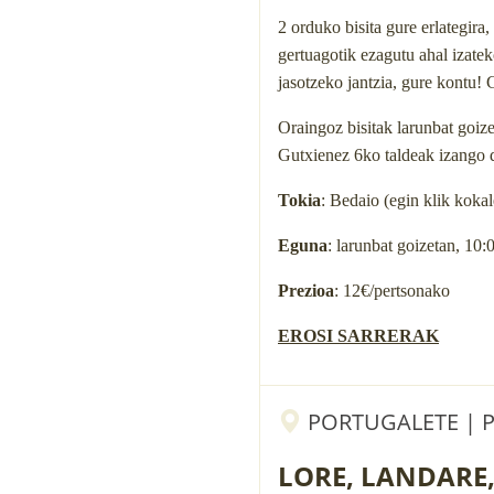
2 orduko bisita gure erlategira
gertuagotik ezagutu ahal izate
jasotzeko jantzia, gure kontu!
Oraingoz bisitak larunbat goiz
Gutxienez 6ko taldeak izango 
Tokia
: Bedaio (egin klik koka
Eguna
: larunbat goizetan, 10:
Prezioa
: 12€/pertsonako
EROSI SARRERAK
PORTUGALETE | P
LORE, LANDARE,