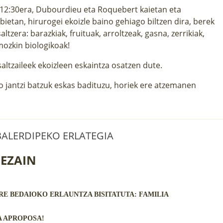
k 12:30era, Dubourdieu eta Roquebert kaietan eta
etan, hirurogei ekoizle baino gehiago biltzen dira, berek
ltzera: barazkiak, fruituak, arroltzeak, gasna, zerrikiak,
mozkin biologikoak!
altzaileek ekoizleen eskaintza osatzen dute.
do jantzi batzuk eskas badituzu, horiek ere atzemanen
 BALERDIPEKO ERLATEGIA
LEZAIN
RE BEDAIOKO ERLAUNTZA BISITATUTA: FAMILIA
 APROPOSA!