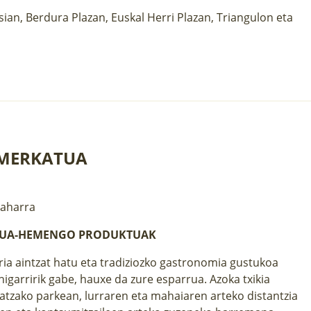
ian, Berdura Plazan, Euskal Herri Plazan, Triangulon eta
 MERKATUA
Zaharra
TUA-HEMENGO PRODUKTUAK
aria aintzat hatu eta tradiziozko gastronomia gustukoa
higarririk gabe, hauxe da zure esparrua. Azoka txikia
atzako parkean, lurraren eta mahaiaren arteko distantzia