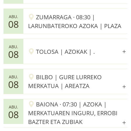
ZUMARRAGA · 08:30 |
ABU.
08
LARUNBATEROKO AZOKA | PLAZA
ABU.
TOLOSA | AZOKAK | .
08
BILBO | GURE LURREKO
ABU.
08
MERKATUA | AREATZA
BAIONA · 07:30 | AZOKA |
ABU.
08
MERKATUAREN INGURU, ERROBI
BAZTER ETA ZUBIAK