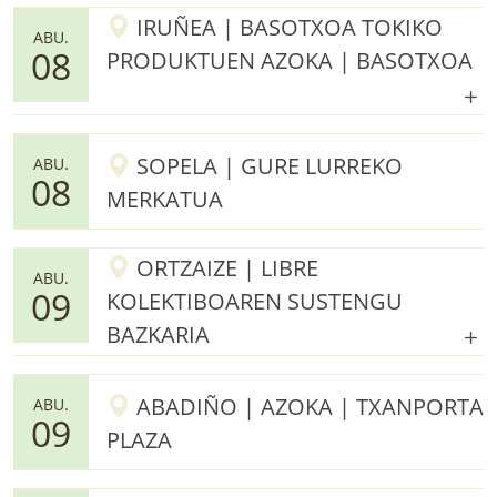
IRUÑEA | BASOTXOA TOKIKO
ABU.
08
PRODUKTUEN AZOKA | BASOTXOA
SOPELA | GURE LURREKO
ABU.
08
MERKATUA
ORTZAIZE | LIBRE
ABU.
09
KOLEKTIBOAREN SUSTENGU
BAZKARIA
ABADIÑO | AZOKA | TXANPORTA
ABU.
09
PLAZA