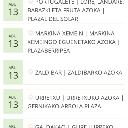
PORTUGALETE | LORE, LANDARE,
ABU.
13
BARAZKI ETA FRUTA AZOKA |
PLAZAL DEL SOLAR
MARKINA-XEMEIN | MARKINA-
ABU.
13
XEMEINGO EGUENETAKO AZOKA |
PLAZABERRIPEA
ABU.
ZALDIBAR | ZALDIBARKO AZOKA
13
URRETXU | URRETXUKO AZOKA |
ABU.
13
GERNIKAKO ARBOLA PLAZA
GALDAKAO | GURE LURREKO
ABU.