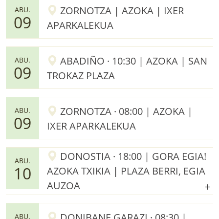
ZORNOTZA | AZOKA | IXER
ABU.
09
APARKALEKUA
ABADIÑO · 10:30 | AZOKA | SAN
ABU.
09
TROKAZ PLAZA
ZORNOTZA · 08:00 | AZOKA |
ABU.
09
IXER APARKALEKUA
DONOSTIA · 18:00 | GORA EGIA!
ABU.
10
AZOKA TXIKIA | PLAZA BERRI, EGIA
AUZOA
DONIBANE GARAZI · 08:30 |
ABU.