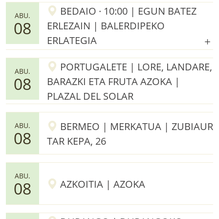
BEDAIO · 10:00 | EGUN BATEZ
ABU.
08
ERLEZAIN | BALERDIPEKO
ERLATEGIA
PORTUGALETE | LORE, LANDARE,
ABU.
08
BARAZKI ETA FRUTA AZOKA |
PLAZAL DEL SOLAR
BERMEO | MERKATUA | ZUBIAUR
ABU.
08
TAR KEPA, 26
ABU.
AZKOITIA | AZOKA
08