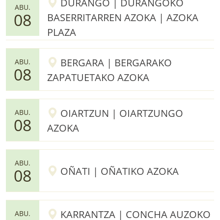
DURANGO | DURANGOKO
ABU.
08
BASERRITARREN AZOKA | AZOKA
PLAZA
BERGARA | BERGARAKO
ABU.
08
ZAPATUETAKO AZOKA
OIARTZUN | OIARTZUNGO
ABU.
08
AZOKA
ABU.
OÑATI | OÑATIKO AZOKA
08
KARRANTZA | CONCHA AUZOKO
ABU.