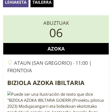
LEHIAKETA
TAILERRA
LURRAREN AGENDA
AZOKA
ABUZTUAK
06
AZOKA
ATAUN (SAN GREGORIO) · 11:00 |
FRONTOIA
BIZIOLA AZOKA IBILTARIA