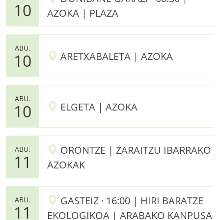
10
AZOKA | PLAZA
ABU.
ARETXABALETA | AZOKA
10
ABU.
ELGETA | AZOKA
10
ORONTZE | ZARAITZU IBARRAKO
ABU.
11
AZOKAK
GASTEIZ · 16:00 | HIRI BARATZE
ABU.
11
EKOLOGIKOA | ARABAKO KANPUSA