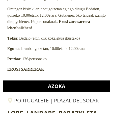
Oraingoz bisitak larunbat goizetan egingo ditugu Bedaion,
goizeko 10:00etatik 12:00etara. Gutxienez 6ko taldeak izango
dira; gehienez 16 pertsonakoak.
Erosi zure sarrera
lehenbailehen!
Tokia
: Bedaio (egin klik kokalekua ikusteko)
Eguna
: larunbat goizetan, 10:00etatik 12:00etara
Prezioa
: 12€/pertsonako
EROSI SARRERAK
AZOKA
PORTUGALETE | PLAZAL DEL SOLAR
LORE, LANDARE, BARAZKI ETA