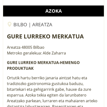
AZOKA
BILBO | AREATZA
GURE LURREKO MERKATUA
Areatza
48005
Bilbao
Metroko geralekua: Alde Zaharra
GURE LURREKO MERKATUA-HEMENGO
PRODUKTUAK
Ortutik hartu berriko janaria aintzat hatu eta
tradiziozko gastronomia gustukoa baduzu,
bitartekari eta gehigarririk gabe, hauxe da zure
esparrua. Azoka txikia egiten da larunbatero
Areatzako parkean, lurraren eta mahaiaren arteko
distantzia laburtzearren. Baserritarren eta