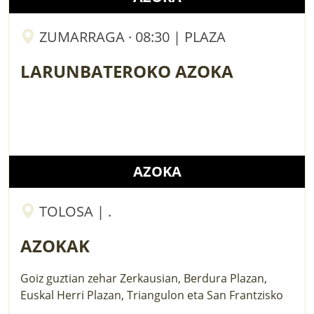
ZUMARRAGA · 08:30 | PLAZA
LARUNBATEROKO AZOKA
AZOKA
TOLOSA | .
AZOKAK
Goiz guztian zehar Zerkausian, Berdura Plazan,
Euskal Herri Plazan, Triangulon eta San Frantzisko