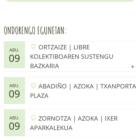
ONDORENGO EGUNETAN:
ORTZAIZE | LIBRE
ABU.
09
KOLEKTIBOAREN SUSTENGU
BAZKARIA
ABADIÑO | AZOKA | TXANPORTA
ABU.
09
PLAZA
ZORNOTZA | AZOKA | IXER
ABU.
09
APARKALEKUA