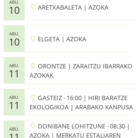
ABU.
ARETXABALETA | AZOKA
10
ABU.
ELGETA | AZOKA
10
ORONTZE | ZARAITZU IBARRAKO
ABU.
11
AZOKAK
GASTEIZ · 16:00 | HIRI BARATZE
ABU.
11
EKOLOGIKOA | ARABAKO KANPUSA
DONIBANE LOHITZUNE · 08:30 |
ABU.
11
AZOKA | MERKATU ESTALIAREN