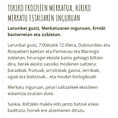
TOKIKO EKOIZLEEN MERKATUA, HIRIKO
MERKATU ESTALIAREN INGURUAN
Larunbat guziz, Merkatuaren inguruan, Errobi
bazterretan eta zubietan.
Larunbat guziz, 7:00etatik 12:30era, Dubourdieu eta
Roquebert kaietan eta Pannecau eta Marengo
zubietan, hirurogei ekoizle baino gehiago biltzen
dira, berek ekoitzi sasoiko mozkinen saltzera:
barazkiak, fruituak, arroltzeak, gasna, zerrikiak,
ogiak eta bixkotxak… eta mozkin biologikoak!
Merkatu inguruan, janari saltzaileek ekoizleen
eskaintza osatzen dute.
Saskia, ibiltzeko makila edo jantzi batzuk eskas
badituzu, horiek ere atzemanen dituzu.