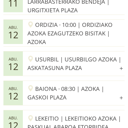
11
LARRABASTERRAKO BENDEJA |
URGITXIETA PLAZA
ORDIZIA · 10:00 | ORDIZIAKO
ABU.
12
AZOKA EZAGUTZEKO BISITAK |
AZOKA
USURBIL | USURBILGO AZOKA |
ABU.
12
ASKATASUNA PLAZA
BAIONA · 08:30 | AZOKA |
ABU.
12
GASKOI PLAZA
LEKEITIO | LEKEITIOKO AZOKA |
ABU.
12
PASKUAL ABAROA ETORBIDEA