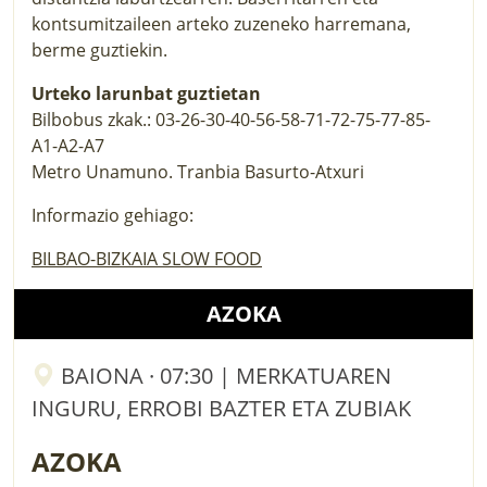
kontsumitzaileen arteko zuzeneko harremana,
berme guztiekin.
Urteko larunbat guztietan
Bilbobus zkak.: 03-26-30-40-56-58-71-72-75-77-85-
A1-A2-A7
Metro Unamuno. Tranbia Basurto-Atxuri
Informazio gehiago:
BILBAO-BIZKAIA SLOW FOOD
AZOKA
BAIONA · 07:30 | MERKATUAREN
INGURU, ERROBI BAZTER ETA ZUBIAK
AZOKA