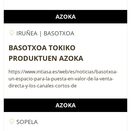
AZOKA
IRUÑEA | BASOTXOA
BASOTXOA TOKIKO
PRODUKTUEN AZOKA
https://www.intiasa.es/web/es/noticias/basotxoa-
un-espacio-para-la-puesta-en-valor-de-la-venta-
directa-y-los-canales-cortos-de
AZOKA
SOPELA