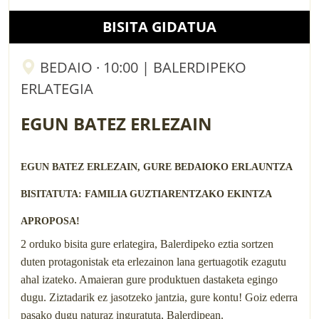
BISITA GIDATUA
BEDAIO · 10:00 | BALERDIPEKO
ERLATEGIA
EGUN BATEZ ERLEZAIN
EGUN BATEZ ERLEZAIN, GURE BEDAIOKO ERLAUNTZA
BISITATUTA: FAMILIA GUZTIARENTZAKO EKINTZA
APROPOSA!
2 orduko bisita gure erlategira, Balerdipeko eztia sortzen
duten protagonistak eta erlezainon lana gertuagotik ezagutu
ahal izateko. Amaieran gure produktuen dastaketa egingo
dugu. Ziztadarik ez jasotzeko jantzia, gure kontu! Goiz ederra
pasako dugu naturaz inguratuta, Balerdipean.