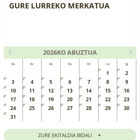
GURE LURREKO MERKATUA
2026KO
ABUZTUA
As
Ar
Az
Os
Or
La
Ig
1
2
3
4
5
6
7
8
9
10
11
12
13
14
15
16
17
18
19
20
21
22
23
24
25
26
27
28
29
30
31
ZURE EKITALDIA BIDALI