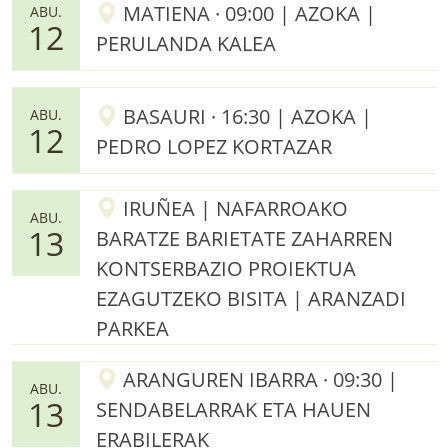
MATIENA · 09:00 | AZOKA |
ABU.
12
PERULANDA KALEA
BASAURI · 16:30 | AZOKA |
ABU.
12
PEDRO LOPEZ KORTAZAR
IRUÑEA | NAFARROAKO
ABU.
13
BARATZE BARIETATE ZAHARREN
KONTSERBAZIO PROIEKTUA
EZAGUTZEKO BISITA | ARANZADI
PARKEA
ARANGUREN IBARRA · 09:30 |
ABU.
13
SENDABELARRAK ETA HAUEN
ERABILERAK