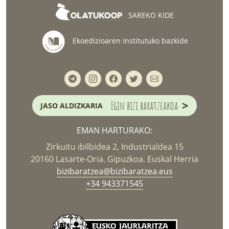
SAREKO KIDE
Ekoedizioaren Institutuko bazkide
>
Egin bizi baratzeakoa
JASO ALDIZKARIA
EMAN HARTURAKO:
Zirkuitu ibilbidea 2, Industrialdea 15
20160 Lasarte-Oria. Gipuzkoa. Euskal Herria
bizibaratzea@bizibaratzea.eus
+34 943371545