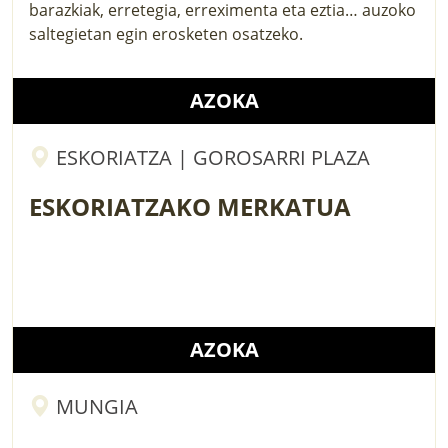
barazkiak, erretegia, erreximenta eta eztia… auzoko
saltegietan egin erosketen osatzeko.
AZOKA
ESKORIATZA | GOROSARRI PLAZA
ESKORIATZAKO MERKATUA
AZOKA
MUNGIA