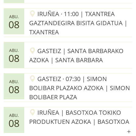
IRUÑEA · 11:00 | TXANTREA
ABU.
08
GAZTANDEGIRA BISITA GIDATUA |
TXANTREA
GASTEIZ | SANTA BARBARAKO
ABU.
08
AZOKA | SANTA BARBARA
GASTEIZ · 07:30 | SIMON
ABU.
08
BOLIBAR PLAZAKO AZOKA | SIMON
BOLIBAER PLAZA
IRUÑEA | BASOTXOA TOKIKO
ABU.
08
PRODUKTUEN AZOKA | BASOTXOA