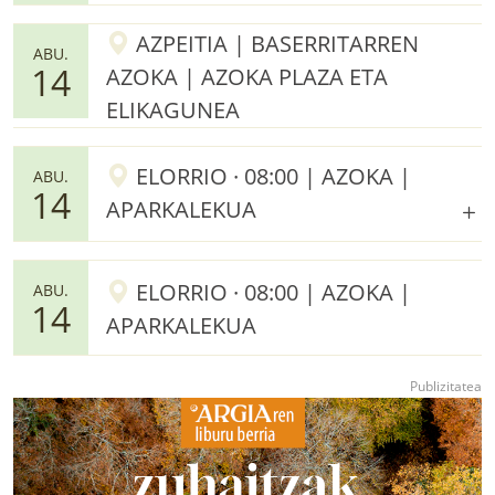
AZPEITIA | BASERRITARREN
ABU.
14
AZOKA | AZOKA PLAZA ETA
ELIKAGUNEA
ELORRIO · 08:00 | AZOKA |
ABU.
14
APARKALEKUA
ELORRIO · 08:00 | AZOKA |
ABU.
14
APARKALEKUA