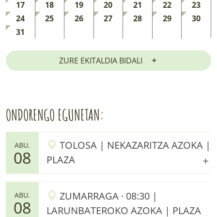
17
18
19
20
21
22
23
24
25
26
27
28
29
30
31
ZURE EKITALDIA BIDALI
ONDORENGO EGUNETAN:
TOLOSA | NEKAZARITZA AZOKA |
ABU.
08
PLAZA
ZUMARRAGA · 08:30 |
ABU.
08
LARUNBATEROKO AZOKA | PLAZA