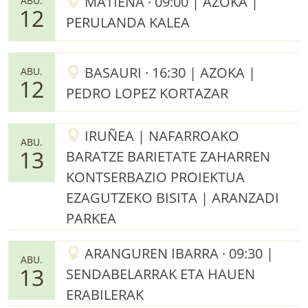
MATIENA · 09:00 | AZOKA |
ABU.
12
PERULANDA KALEA
BASAURI · 16:30 | AZOKA |
ABU.
12
PEDRO LOPEZ KORTAZAR
IRUÑEA | NAFARROAKO
ABU.
13
BARATZE BARIETATE ZAHARREN
KONTSERBAZIO PROIEKTUA
EZAGUTZEKO BISITA | ARANZADI
PARKEA
ARANGUREN IBARRA · 09:30 |
ABU.
13
SENDABELARRAK ETA HAUEN
ERABILERAK