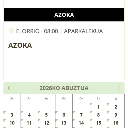
AZOKA
ELORRIO · 08:00 | APARKALEKUA
AZOKA
2026KO
ABUZTUA
As
Ar
Az
Os
Or
La
Ig
1
2
3
4
5
6
7
8
9
10
11
12
13
14
15
16