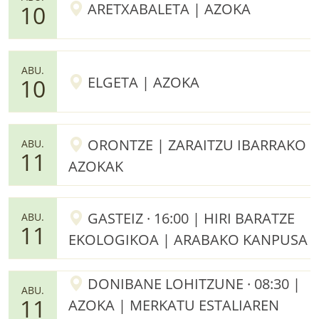
ARETXABALETA | AZOKA
10
ABU.
ELGETA | AZOKA
10
ORONTZE | ZARAITZU IBARRAKO
ABU.
11
AZOKAK
GASTEIZ · 16:00 | HIRI BARATZE
ABU.
11
EKOLOGIKOA | ARABAKO KANPUSA
DONIBANE LOHITZUNE · 08:30 |
ABU.
11
AZOKA | MERKATU ESTALIAREN