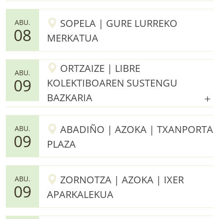
SOPELA | GURE LURREKO
ABU.
08
MERKATUA
ORTZAIZE | LIBRE
ABU.
09
KOLEKTIBOAREN SUSTENGU
BAZKARIA
ABADIÑO | AZOKA | TXANPORTA
ABU.
09
PLAZA
ZORNOTZA | AZOKA | IXER
ABU.
09
APARKALEKUA