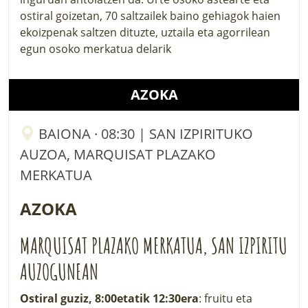
ostiral goizetan, 70 saltzailek baino gehiagok haien
ekoizpenak saltzen dituzte, uztaila eta agorrilean
egun osoko merkatua delarik
AZOKA
BAIONA · 08:30 | SAN IZPIRITUKO
AUZOA, MARQUISAT PLAZAKO
MERKATUA
AZOKA
MARQUISAT PLAZAKO MERKATUA, SAN IZPIRITU
AUZOGUNEAN
Ostiral guziz, 8:00etatik 12:30era
: fruitu eta