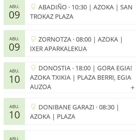
ABADIÑO · 10:30 | AZOKA | SAN
ABU.
09
TROKAZ PLAZA
ZORNOTZA · 08:00 | AZOKA |
ABU.
09
IXER APARKALEKUA
DONOSTIA · 18:00 | GORA EGIA!
ABU.
10
AZOKA TXIKIA | PLAZA BERRI, EGIA
AUZOA
DONIBANE GARAZI · 08:30 |
ABU.
10
AZOKA | PLAZA
ABU.