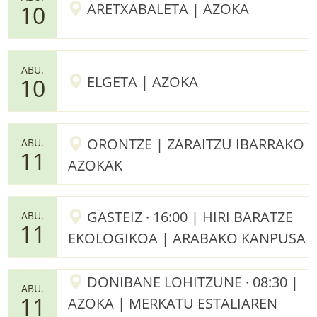
ARETXABALETA | AZOKA
10
ABU.
ELGETA | AZOKA
10
ORONTZE | ZARAITZU IBARRAKO
ABU.
11
AZOKAK
GASTEIZ · 16:00 | HIRI BARATZE
ABU.
11
EKOLOGIKOA | ARABAKO KANPUSA
DONIBANE LOHITZUNE · 08:30 |
ABU.
11
AZOKA | MERKATU ESTALIAREN