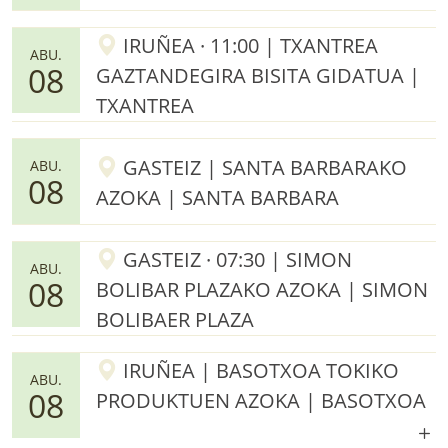
IRUÑEA · 11:00 | TXANTREA
ABU.
08
GAZTANDEGIRA BISITA GIDATUA |
TXANTREA
GASTEIZ | SANTA BARBARAKO
ABU.
08
AZOKA | SANTA BARBARA
GASTEIZ · 07:30 | SIMON
ABU.
08
BOLIBAR PLAZAKO AZOKA | SIMON
BOLIBAER PLAZA
IRUÑEA | BASOTXOA TOKIKO
ABU.
08
PRODUKTUEN AZOKA | BASOTXOA