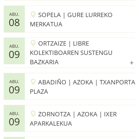
SOPELA | GURE LURREKO
ABU.
08
MERKATUA
ORTZAIZE | LIBRE
ABU.
09
KOLEKTIBOAREN SUSTENGU
BAZKARIA
ABADIÑO | AZOKA | TXANPORTA
ABU.
09
PLAZA
ZORNOTZA | AZOKA | IXER
ABU.
09
APARKALEKUA