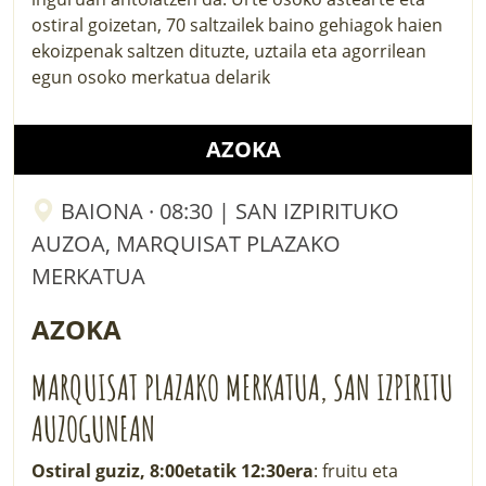
ostiral goizetan, 70 saltzailek baino gehiagok haien
ekoizpenak saltzen dituzte, uztaila eta agorrilean
egun osoko merkatua delarik
AZOKA
BAIONA · 08:30 | SAN IZPIRITUKO
AUZOA, MARQUISAT PLAZAKO
MERKATUA
AZOKA
MARQUISAT PLAZAKO MERKATUA, SAN IZPIRITU
AUZOGUNEAN
Ostiral guziz, 8:00etatik 12:30era
: fruitu eta