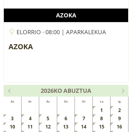
AZOKA
ELORRIO · 08:00 | APARKALEKUA
AZOKA
2026KO
ABUZTUA
As
Ar
Az
Os
Or
La
Ig
1
2
3
4
5
6
7
8
9
10
11
12
13
14
15
16