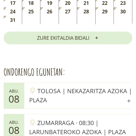
17
18
19
20
21
22
23
24
25
26
27
28
29
30
31
ZURE EKITALDIA BIDALI
ONDORENGO EGUNETAN:
TOLOSA | NEKAZARITZA AZOKA |
ABU.
08
PLAZA
ZUMARRAGA · 08:30 |
ABU.
08
LARUNBATEROKO AZOKA | PLAZA