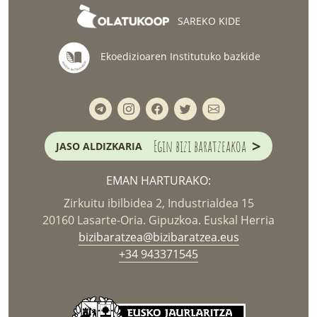
SAREKO KIDE
Ekoedizioaren Institutuko bazkide
>
Egin bizi baratzeakoa
JASO ALDIZKARIA
EMAN HARTURAKO:
Zirkuitu ibilbidea 2, Industrialdea 15
20160 Lasarte-Oria. Gipuzkoa. Euskal Herria
bizibaratzea@bizibaratzea.eus
+34 943371545