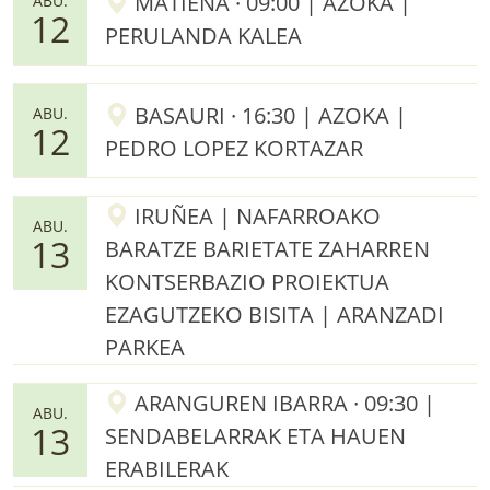
MATIENA · 09:00 | AZOKA |
ABU.
12
PERULANDA KALEA
BASAURI · 16:30 | AZOKA |
ABU.
12
PEDRO LOPEZ KORTAZAR
IRUÑEA | NAFARROAKO
ABU.
13
BARATZE BARIETATE ZAHARREN
KONTSERBAZIO PROIEKTUA
EZAGUTZEKO BISITA | ARANZADI
PARKEA
ARANGUREN IBARRA · 09:30 |
ABU.
13
SENDABELARRAK ETA HAUEN
ERABILERAK