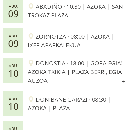
ABADIÑO · 10:30 | AZOKA | SAN
ABU.
09
TROKAZ PLAZA
ZORNOTZA · 08:00 | AZOKA |
ABU.
09
IXER APARKALEKUA
DONOSTIA · 18:00 | GORA EGIA!
ABU.
10
AZOKA TXIKIA | PLAZA BERRI, EGIA
AUZOA
DONIBANE GARAZI · 08:30 |
ABU.
10
AZOKA | PLAZA
ABU.