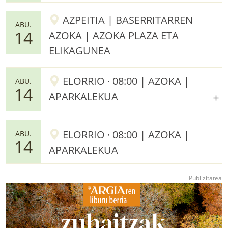
AZPEITIA | BASERRITARREN
ABU.
14
AZOKA | AZOKA PLAZA ETA
ELIKAGUNEA
ELORRIO · 08:00 | AZOKA |
ABU.
14
APARKALEKUA
ELORRIO · 08:00 | AZOKA |
ABU.
14
APARKALEKUA