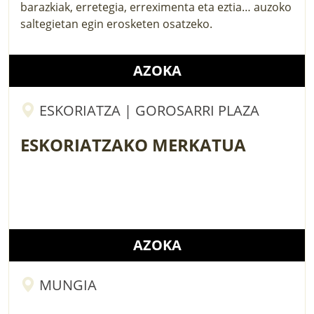
barazkiak, erretegia, erreximenta eta eztia… auzoko
saltegietan egin erosketen osatzeko.
AZOKA
ESKORIATZA | GOROSARRI PLAZA
ESKORIATZAKO MERKATUA
AZOKA
MUNGIA