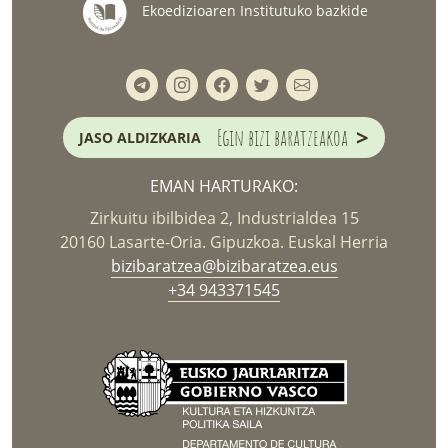
Ekoedizioaren Institutuko bazkide
>
Egin bizi baratzeakoa
JASO ALDIZKARIA
EMAN HARTURAKO:
Zirkuitu ibilbidea 2, Industrialdea 15
20160 Lasarte-Oria. Gipuzkoa. Euskal Herria
bizibaratzea@bizibaratzea.eus
+34 943371545