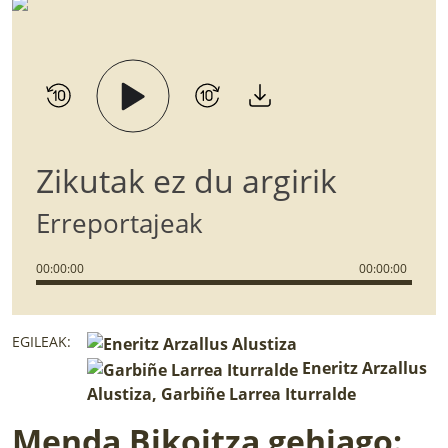
Zikutak ez du argirik
Erreportajeak
00
:
00
:
00
00
:
00
:
00
EGILEAK:
Eneritz Arzallus
Alustiza, Garbiñe Larrea Iturralde
Menda Bikoitza gehiago: