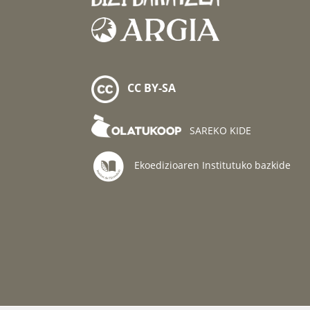
CC BY-SA
SAREKO KIDE
Ekoedizioaren Institutuko bazkide