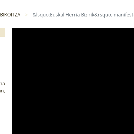
BIKOITZA
&lsquo;Euskal Herria Bizirik&rsquo; manifest
ona
an,