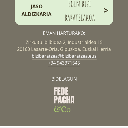
Egin bizi
JASO
>
ALDIZKARIA
baratzeakoa
EMAN HARTURAKO:
Zirkuitu ibilbidea 2, Industrialdea 15
20160 Lasarte-Oria. Gipuzkoa. Euskal Herria
bizibaratzea@bizibaratzea.eus
+34 943371545
BIDELAGUN