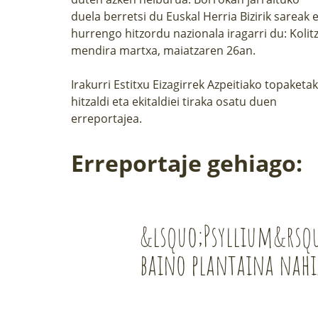
duela berretsi du Euskal Herria Bizirik sareak 
hurrengo hitzordu nazionala iragarri du: Kolit
mendira martxa, maiatzaren 26an.
Irakurri
Estitxu Eizagirrek Azpeitiako topaketa
hitzaldi eta ekitaldiei tiraka osatu duen
erreportajea.
Erreportaje gehiago:
&lsquo;Psyllium&rsq
baino plantaina nah