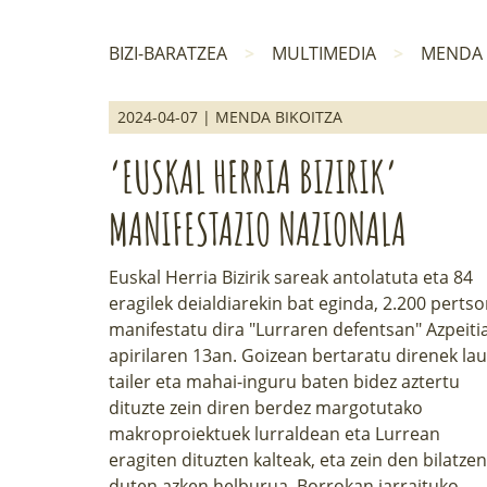
BIZI-BARATZEA
MULTIMEDIA
MENDA 
2024-04-07 | MENDA BIKOITZA
‘EUSKAL HERRIA BIZIRIK’
MANIFESTAZIO NAZIONALA
Euskal Herria Bizirik sareak antolatuta eta 84
eragilek deialdiarekin bat eginda, 2.200 perts
manifestatu dira "Lurraren defentsan" Azpeiti
apirilaren 13an. Goizean bertaratu direnek lau
tailer eta mahai-inguru baten bidez aztertu
dituzte zein diren berdez margotutako
makroproiektuek lurraldean eta Lurrean
eragiten dituzten kalteak, eta zein den bilatzen
duten azken helburua. Borrokan jarraituko