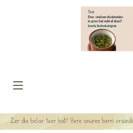
aratzeakoa
>
SULTATEGIA
TA ARBOLA APARTEN MAPA
Zer da belar txar bat? Bere onuren berri orain