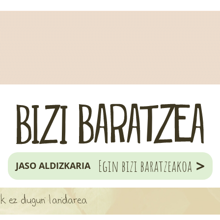
>
Egin bizi baratzeakoa
JASO ALDIZKARIA
dik ez dugun landarea