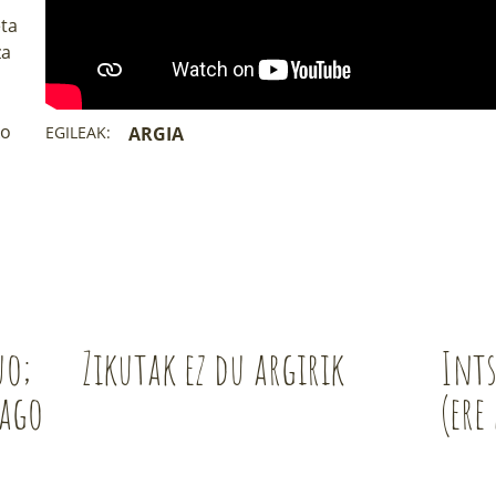
eta
za
ko
EGILEAK:
ARGIA
uo;
Zikutak ez du argirik
Ints
iago
(ere 