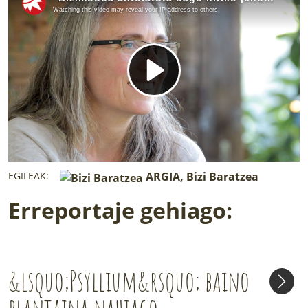
EGILEAK:
ARGIA, Bizi Baratzea
Erreportaje gehiago:
&lsquo;Psyllium&rsquo; baino