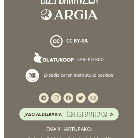
CC BY-SA
SAREKO KIDE
Ekoedizioaren Institutuko bazkide
>
Egin bizi baratzeakoa
JASO ALDIZKARIA
EMAN HARTURAKO: