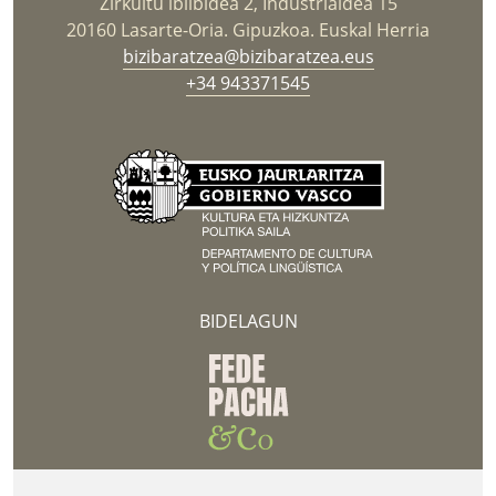
Zirkuitu ibilbidea 2, Industrialdea 15
20160 Lasarte-Oria. Gipuzkoa. Euskal Herria
bizibaratzea@bizibaratzea.eus
+34 943371545
BIDELAGUN