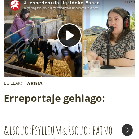
LURRAREN AGENDA
AZOKA
EGILEAK:
ARGIA
Erreportaje gehiago:
&lsquo;Psyllium&rsquo; baino