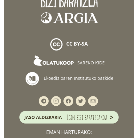
CC BY-SA
SAREKO KIDE
Ekoedizioaren Institutuko bazkide
>
Egin bizi baratzeakoa
JASO ALDIZKARIA
EMAN HARTURAKO: