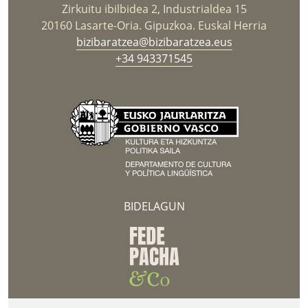
Zirkuitu ibilbidea 2, Industrialdea 15
20160 Lasarte-Oria. Gipuzkoa. Euskal Herria
bizibaratzea@bizibaratzea.eus
+34 943371545
BIDELAGUN