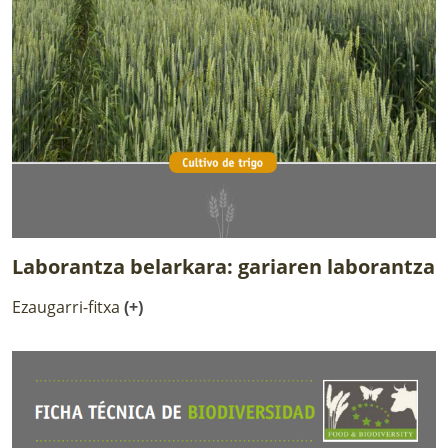
Laborantza belarkara: gariaren laborantza
Ezaugarri-fitxa
(+)