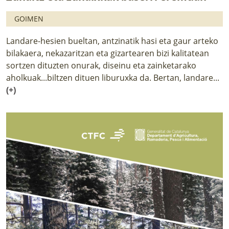
GOIMEN
Landare-hesien bueltan, antzinatik hasi eta gaur arteko
bilakaera, nekazaritzan eta gizartearen bizi kalitatean
sortzen dituzten onurak, diseinu eta zainketarako
aholkuak...biltzen dituen liburuxka da. Bertan, landare...
(+)