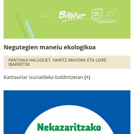
Negutegien maneiu ekologikoa
PANTXIKA HALSOUET, HARITZ MAYORA ETA LEIRE
IBARRETXE
Kantauriar isurialdeko baldintzetan
(+)