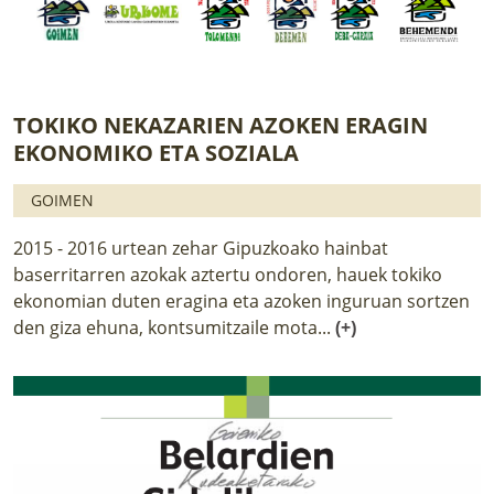
TOKIKO NEKAZARIEN AZOKEN ERAGIN
EKONOMIKO ETA SOZIALA
GOIMEN
2015 - 2016 urtean zehar Gipuzkoako hainbat
baserritarren azokak aztertu ondoren, hauek tokiko
ekonomian duten eragina eta azoken inguruan sortzen
den giza ehuna, kontsumitzaile mota...
(+)