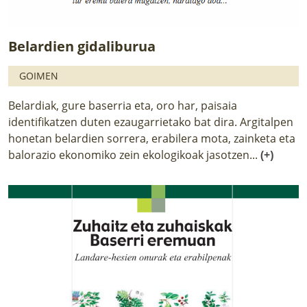
Belardien gidaliburua
GOIMEN
Belardiak, gure baserria eta, oro har, paisaia
identifikatzen duten ezaugarrietako bat dira. Argitalpen
honetan belardien sorrera, erabilera mota, zainketa eta
balorazio ekonomiko zein ekologikoak jasotzen...
(+)