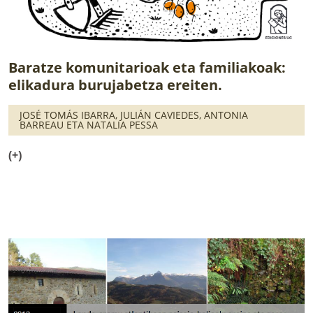
Baratze komunitarioak eta familiakoak:
elikadura burujabetza ereiten.
JOSÉ TOMÁS IBARRA, JULIÁN CAVIEDES, ANTONIA
BARREAU ETA NATALIA PESSA
(+)