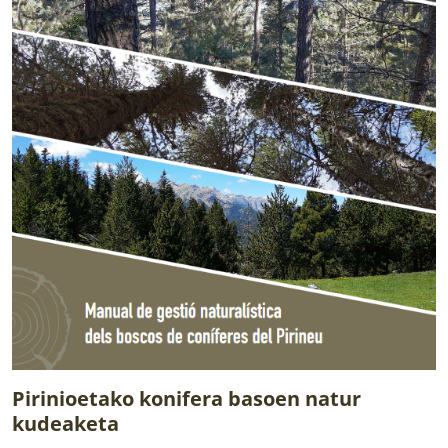
Pirinioetako konifera basoen natur
kudeaketa