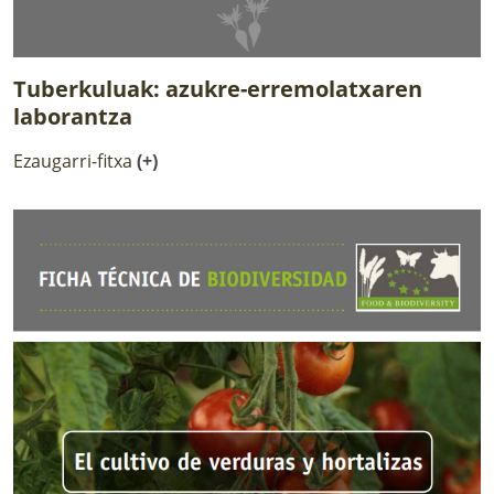
Tuberkuluak: azukre-erremolatxaren
laborantza
Ezaugarri-fitxa
(+)