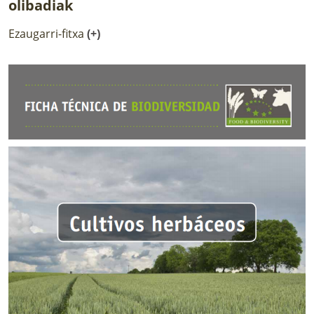
olibadiak
Ezaugarri-fitxa
(+)