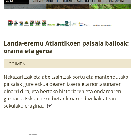
Landa-eremu Atlantikoen paisaia balioak:
oraina eta geroa
GOIMEN
Nekazaritzak eta abeltzaintzak sortu eta mantendutako
paisaiak gure eskualdearen izaera eta nortasunaren
oinarri dira, eta bertako historiaren eta ondarearen
gordailu. Eskualdeko biztanleriaren bizi-kalitatean
sekulako eragina...
(+)