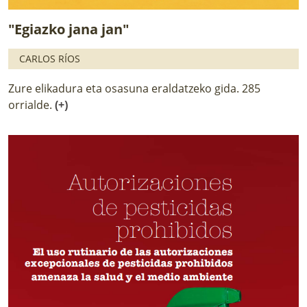
"Egiazko jana jan"
CARLOS RÍOS
Zure elikadura eta osasuna eraldatzeko gida. 285
orrialde.
(+)