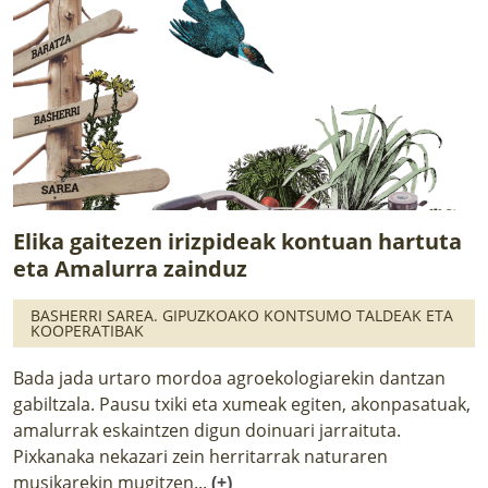
Elika gaitezen irizpideak kontuan hartuta
eta Amalurra zainduz
BASHERRI SAREA. GIPUZKOAKO KONTSUMO TALDEAK ETA
KOOPERATIBAK
Bada jada urtaro mordoa agroekologiarekin dantzan
gabiltzala. Pausu txiki eta xumeak egiten, akonpasatuak,
amalurrak eskaintzen digun doinuari jarraituta.
Pixkanaka nekazari zein herritarrak naturaren
musikarekin mugitzen...
(+)