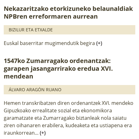
Nekazaritzako etorkizuneko belaunaldiak
NPBren erreformaren aurrean
BIZILUR ETA ETXALDE
Euskal baserritar mugimendutik begira
(+)
1547ko Zumarragako ordenantzak:
garapen jasangarrirako eredua XVI.
mendean
ÁLVARO ARAGÓN RUANO
Hemen transkribatzen diren ordenantzek XVI. mendeko
Gipuzkoako errealitate sozial eta ekonomikora
garamatzate eta Zumarragako biztanleak nola saiatu
ziren oihanaren erabilera, kudeaketa eta ustiapena era
iraunkorrean...
(+)