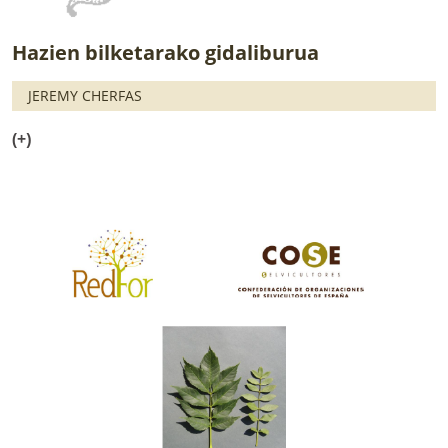
Hazien bilketarako gidaliburua
JEREMY CHERFAS
(+)