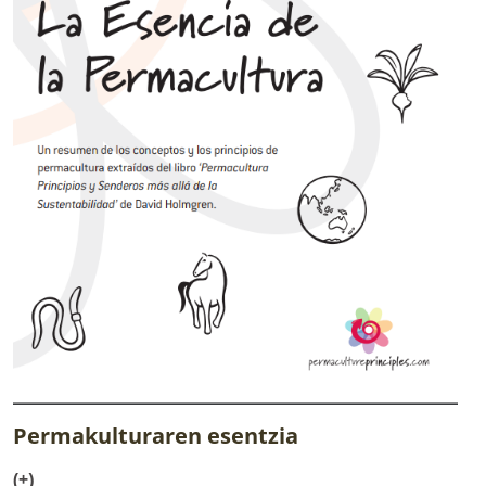
Permakulturaren esentzia
(+)