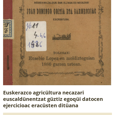
Euskerazco agricültura necazari
euscaldünentzat güztiz egoqüi datocen
ejercicioac eracüsten ditüana