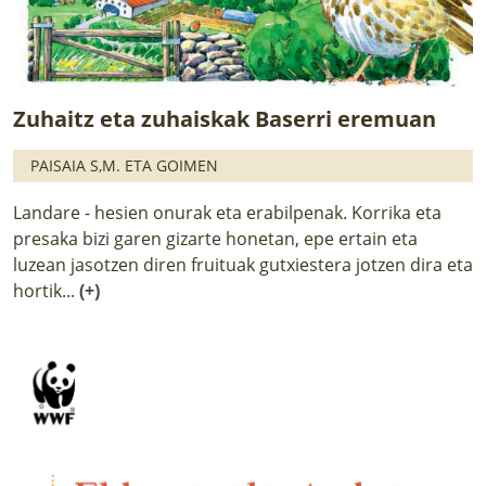
Zuhaitz eta zuhaiskak Baserri eremuan
PAISAIA S,M. ETA GOIMEN
Landare - hesien onurak eta erabilpenak. Korrika eta
presaka bizi garen gizarte honetan, epe ertain eta
luzean jasotzen diren fruituak gutxiestera jotzen dira eta
hortik...
(+)