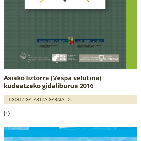
Asiako liztorra (Vespa velutina)
kudeatzeko gidaliburua 2016
EGOITZ GALARTZA GARAIALDE
(+)