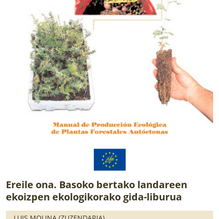
Ereile ona. Basoko bertako landareen
ekoizpen ekologikorako gida-liburua
LUIS MOLINA (ZUZENDARIA)