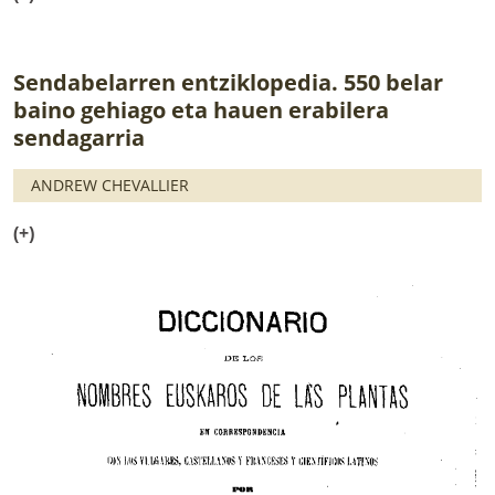
Sendabelarren entziklopedia. 550 belar
baino gehiago eta hauen erabilera
sendagarria
ANDREW CHEVALLIER
(+)