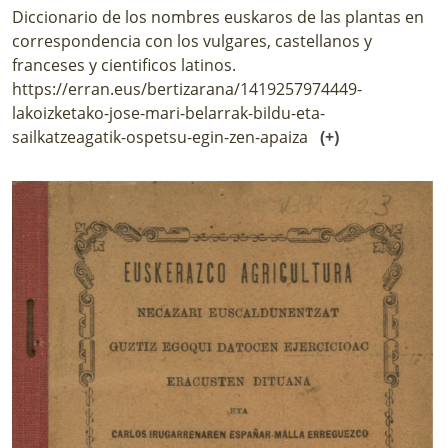
Diccionario de los nombres euskaros de las plantas en
correspondencia con los vulgares, castellanos y
franceses y cientificos latinos.
https://erran.eus/bertizarana/1419257974449-
lakoizketako-jose-mari-belarrak-bildu-eta-
sailkatzeagatik-ospetsu-egin-zen-apaiza
(+)