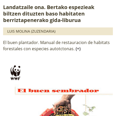
Landatzaile ona. Bertako espezieak
biltzen dituzten baso habitaten
berriztapenerako gida-liburua
LUIS MOLINA (ZUZENDARIA)
El buen plantador. Manual de restauracion de habitats
forestales con especies autotctonas.
(+)