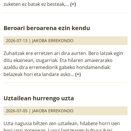
zuketen ez batak ez besteak,...
(+)
Beroari beroarena ezin kendu
2026-07-13 |
JAKOBA ERREKONDO
Zuhaitzak ere erretzen ari dira aurten. Bero latzak egin
ditu ekainean, izugarriak. Eta hilaren amaierarako
azaldu dira erremediorik gabeko hondamendiak:
belazeak hori eta landare asko...
(+)
Uztailean hurrengo uzta
2026-07-05 |
JAKOBA ERREKONDO
Uzta nagusia biltzen zen uztailean, hilabete horri izen
hori jarri ziotenean. Lurra lantzearen kultura ikasi