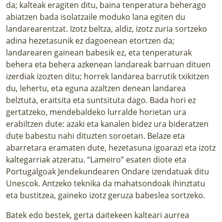
da; kalteak eragiten ditu, baina tenperatura beherago
abiatzen bada isolatzaile moduko lana egiten du
landarearentzat. Izotz beltza, aldiz, izotz zuria sortzeko
adina hezetasunik ez dagoenean etortzen da;
landarearen gainean babesik ez, eta tenperaturak
behera eta behera azkenean landareak barruan dituen
izerdiak izozten ditu; horrek landarea barrutik txikitzen
du, lehertu, eta eguna azaltzen denean landarea
belztuta, eraitsita eta suntsituta dago. Bada hori ez
gertatzeko, mendebaldeko lurralde horietan ura
erabiltzen dute: azaki eta kanalen bidez ura bideratzen
dute babestu nahi dituzten soroetan. Belaze eta
abarretara eramaten dute, hezetasuna igoarazi eta izotz
kaltegarriak atzeratu. “Lameiro” esaten diote eta
Portugalgoak Jendekundearen Ondare izendatuak ditu
Unescok. Antzeko teknika da mahatsondoak ihinztatu
eta bustitzea, gaineko izotz geruza babeslea sortzeko.
Batek edo bestek, gerta daitekeen kalteari aurrea