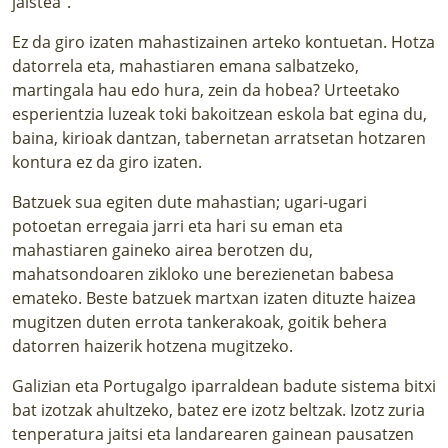
jaistea”.
Ez da giro izaten mahastizainen arteko kontuetan. Hotza
datorrela eta, mahastiaren emana salbatzeko,
martingala hau edo hura, zein da hobea? Urteetako
esperientzia luzeak toki bakoitzean eskola bat egina du,
baina, kirioak dantzan, tabernetan arratsetan hotzaren
kontura ez da giro izaten.
Batzuek sua egiten dute mahastian; ugari-ugari
potoetan erregaia jarri eta hari su eman eta
mahastiaren gaineko airea berotzen du,
mahatsondoaren zikloko une berezienetan babesa
emateko. Beste batzuek martxan izaten dituzte haizea
mugitzen duten errota tankerakoak, goitik behera
datorren haizerik hotzena mugitzeko.
Galizian eta Portugalgo iparraldean badute sistema bitxi
bat izotzak ahultzeko, batez ere izotz beltzak. Izotz zuria
tenperatura jaitsi eta landarearen gainean pausatzen