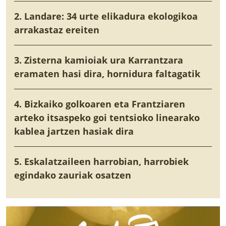
2. Landare: 34 urte elikadura ekologikoa
arrakastaz ereiten
3. Zisterna kamioiak ura Karrantzara
eramaten hasi dira, hornidura faltagatik
4. Bizkaiko golkoaren eta Frantziaren
arteko itsaspeko goi tentsioko linearako
kablea jartzen hasiak dira
5. Eskalatzaileen harrobian, harrobiek
egindako zauriak osatzen