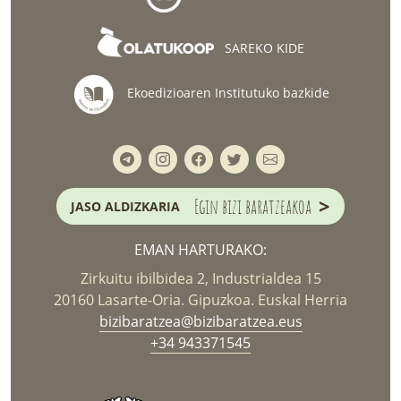
SAREKO KIDE
Ekoedizioaren Institutuko bazkide
>
Egin bizi baratzeakoa
JASO ALDIZKARIA
EMAN HARTURAKO:
Zirkuitu ibilbidea 2, Industrialdea 15
20160 Lasarte-Oria. Gipuzkoa. Euskal Herria
bizibaratzea@bizibaratzea.eus
+34 943371545