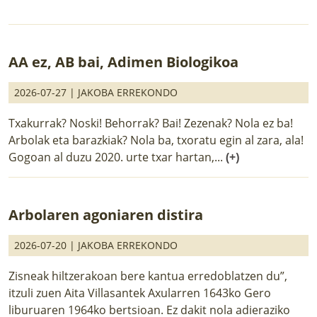
AA ez, AB bai, Adimen Biologikoa
2026-07-27 |
JAKOBA ERREKONDO
Txakurrak? Noski! Behorrak? Bai! Zezenak? Nola ez ba!
Arbolak eta barazkiak? Nola ba, txoratu egin al zara, ala!
Gogoan al duzu 2020. urte txar hartan,...
(+)
Arbolaren agoniaren distira
2026-07-20 |
JAKOBA ERREKONDO
Zisneak hiltzerakoan bere kantua erredoblatzen du”,
itzuli zuen Aita Villasantek Axularren 1643ko Gero
liburuaren 1964ko bertsioan. Ez dakit nola adieraziko