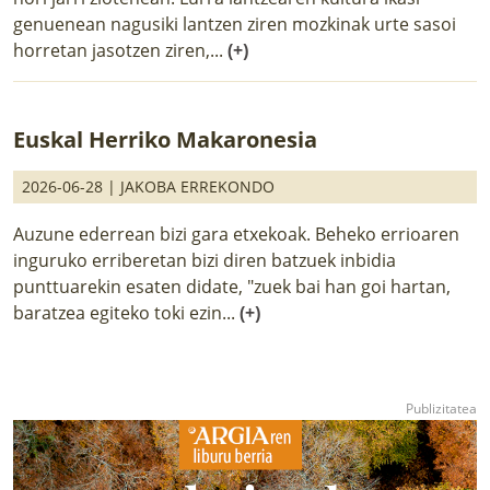
genuenean nagusiki lantzen ziren mozkinak urte sasoi
horretan jasotzen ziren,...
(+)
Euskal Herriko Makaronesia
2026-06-28 |
JAKOBA ERREKONDO
Auzune ederrean bizi gara etxekoak. Beheko errioaren
inguruko erriberetan bizi diren batzuek inbidia
punttuarekin esaten didate, "zuek bai han goi hartan,
baratzea egiteko toki ezin...
(+)