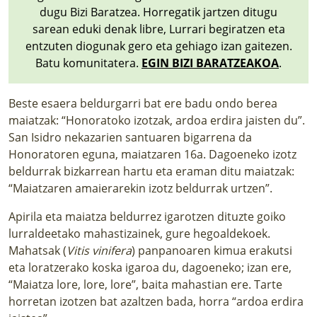
dugu Bizi Baratzea. Horregatik jartzen ditugu
sarean eduki denak libre, Lurrari begiratzen eta
entzuten diogunak gero eta gehiago izan gaitezen.
Batu komunitatera.
EGIN BIZI BARATZEAKOA
.
Beste esaera beldurgarri bat ere badu ondo berea
maiatzak: “Honoratoko izotzak, ardoa erdira jaisten du”.
San Isidro nekazarien santuaren bigarrena da
Honoratoren eguna, maiatzaren 16a. Dagoeneko izotz
beldurrak bizkarrean hartu eta eraman ditu maiatzak:
“Maiatzaren amaierarekin izotz beldurrak urtzen”.
Apirila eta maiatza beldurrez igarotzen dituzte goiko
lurraldeetako mahastizainek, gure hegoaldekoek.
Mahatsak (
Vitis vinifera
) panpanoaren kimua erakutsi
eta loratzerako koska igaroa du, dagoeneko; izan ere,
“Maiatza lore, lore, lore”, baita mahastian ere. Tarte
horretan izotzen bat azaltzen bada, horra “ardoa erdira