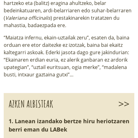
hartzeko eta (balitz) eragina ahultzeko, belar
bedeinkatuaren, ardi-belarriaren edo suhar-belarraren
(
Valeriana officinalis
) prestakinarekin tratatzen du
mahastia, badaezpada ere.
“Maiatza infernu, ekain-uztailak zeru”, esaten da, baina
orduan ere etor daitezke ez izotzak, baina bai ekaitz
kaltegarri askoak. Ederki jasota dago gure jakindurian:
“Ekainaren erdian euria, ez alerik ganbaran ez ardorik
upategian”, “uztail euritsuan, ogia merke”, “madalena
busti, intxaur gaztaina gutxi”…
>>
AZKEN ALBISTEAK
1. Lanean izandako bertze hiru heriotzaren
berri eman du LABek