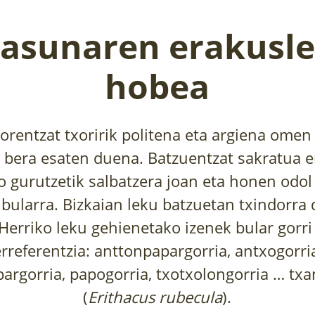
asunaren erakusle
hobea
rentzat txoririk politena eta argiena omen
 bera esaten duena. Batzuentzat sakratua e
o gurutzetik salbatzera joan eta honen odol
bularra. Bizkaian leku batzuetan txindorra d
Herriko leku gehienetako izenek bular gorri 
erreferentzia: anttonpapargorria, antxogorria
pargorria, papogorria, txotxolongorria … tx
(
Erithacus rubecula
).