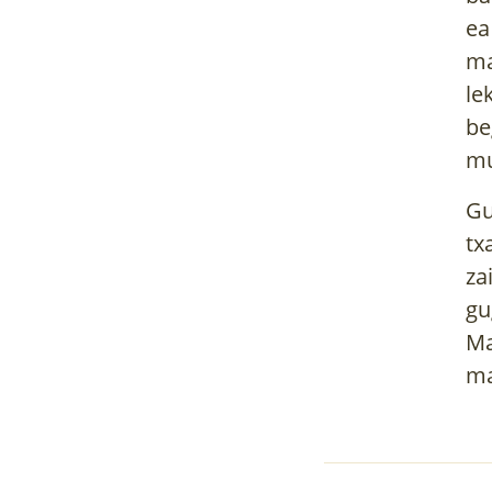
ea
ma
le
be
mu
Gu
tx
za
gu
Ma
ma