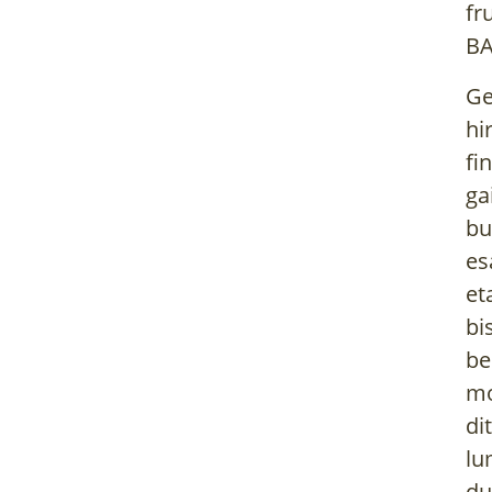
fr
BA
Ge
hi
fi
ga
bu
es
et
bi
be
mo
di
lu
du