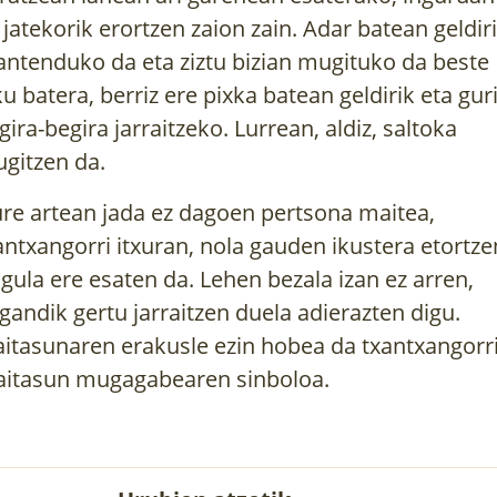
 jatekorik erortzen zaion zain. Adar batean geldir
ntenduko da eta ziztu bizian mugituko da beste
ku batera, berriz ere pixka batean geldirik eta gur
gira-begira jarraitzeko. Lurrean, aldiz, saltoka
gitzen da.
re artean jada ez dagoen pertsona maitea,
antxangorri itxuran, nola gauden ikustera etortze
igula ere esaten da. Lehen bezala izan ez arren,
gandik gertu jarraitzen duela adierazten digu.
itasunaren erakusle ezin hobea da txantxangorri
itasun mugagabearen sinboloa.