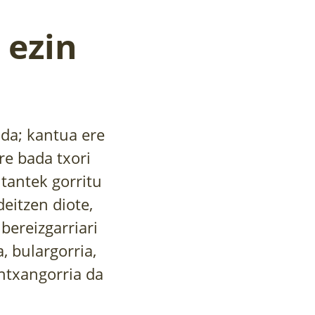
 ezin
 da; kantua ere
re bada txori
 tantek gorritu
eitzen diote,
bereizgarriari
, bulargorria,
antxangorria da