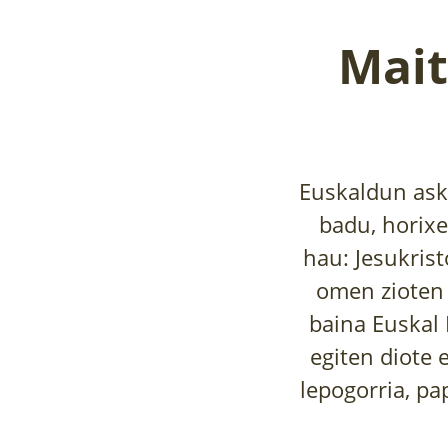
Mait
Euskaldun asko
badu, horixe
hau: Jesukrist
omen zioten 
baina Euskal 
egiten diote 
lepogorria, pa