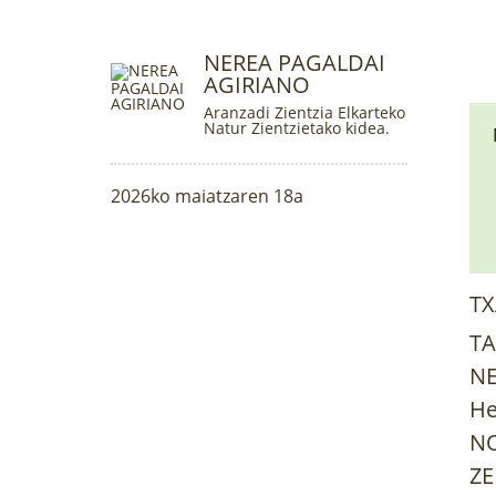
NEREA PAGALDAI
AGIRIANO
Aranzadi Zientzia Elkarteko
Natur Zientzietako kidea.
2026ko maiatzaren 18a
TX
TA
NE
He
NO
ZE