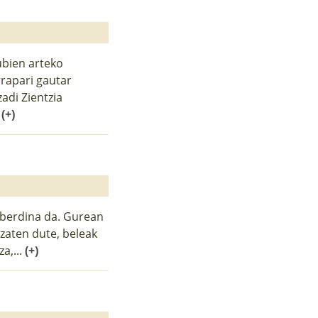
bien arteko
rrapari gautar
adi Zientzia
.
(+)
sberdina da. Gurean
zaten dute, beleak
a,...
(+)