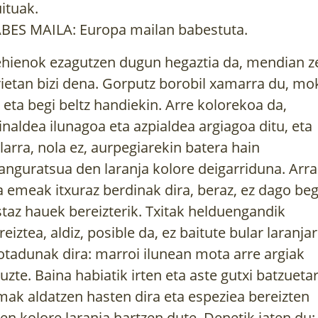
uituak.
BES MAILA: Europa mailan babestuta.
hienok ezagutzen dugun hegaztia da, mendian z
rietan bizi dena. Gorputz borobil xamarra du, mo
n eta begi beltz handiekin. Arre kolorekoa da,
inaldea ilunagoa eta azpialdea argiagoa ditu, eta
larra, nola ez, aurpegiarekin batera hain
anguratsua den laranja kolore deigarriduna. Arr
a emeak itxuraz berdinak dira, beraz, ez dago beg
staz hauek bereizterik. Txitak helduengandik
reiztea, aldiz, posible da, ez baitute bular laranjar
tadunak dira: marroi ilunean mota arre argiak
tuzte. Baina habiatik irten eta aste gutxi batzueta
mak aldatzen hasten dira eta espeziea bereizten
en kolore laranja hartzen dute. Denetik jaten du: