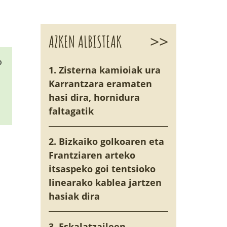
>>
AZKEN ALBISTEAK
o
1. Zisterna kamioiak ura
Karrantzara eramaten
hasi dira, hornidura
faltagatik
2. Bizkaiko golkoaren eta
Frantziaren arteko
itsaspeko goi tentsioko
linearako kablea jartzen
hasiak dira
3. Eskalatzaileen