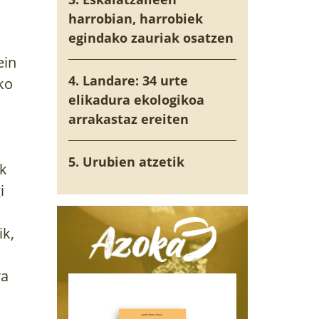
harrobian, harrobiek
egindako zauriak osatzen
ein
4. Landare: 34 urte
ko
elikadura ekologikoa
arrakastaz ereiten
5. Urubien atzetik
ak
i
ik,
ra