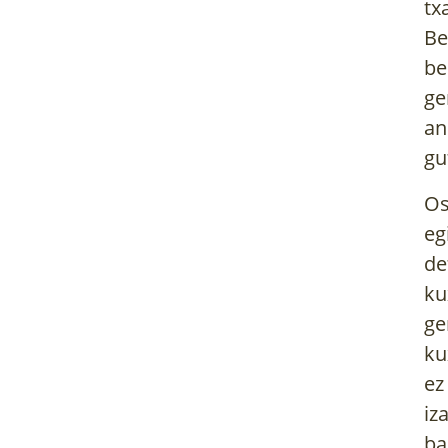
tx
Be
be
ge
an
gu
Os
eg
de
ku
ge
ku
ez
iz
ba