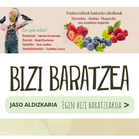
>
Egin bizi baratzeakoa
JASO ALDIZKARIA