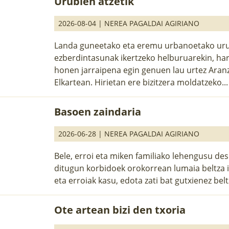
Urubien atzetik
2026-08-04 |
NEREA PAGALDAI AGIRIANO
Landa guneetako eta eremu urbanoetako uru
ezberdintasunak ikertzeko helburuarekin, ha
honen jarraipena egin genuen lau urtez Aranz
Elkartean. Hirietan ere bizitzera moldatzeko..
Basoen zaindaria
2026-06-28 |
NEREA PAGALDAI AGIRIANO
Bele, erroi eta miken familiako lehengusu de
ditugun korbidoek orokorrean lumaia beltza i
eta erroiak kasu, edota zati bat gutxienez beltz
Ote artean bizi den txoria