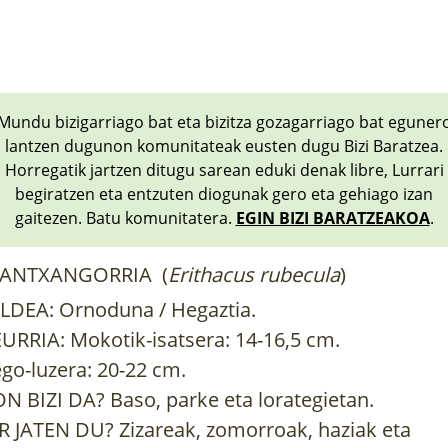
Mundu bizigarriago bat eta bizitza gozagarriago bat eguner
lantzen dugunon komunitateak eusten dugu Bizi Baratzea.
Horregatik jartzen ditugu sarean eduki denak libre, Lurrari
begiratzen eta entzuten diogunak gero eta gehiago izan
gaitezen. Batu komunitatera.
EGIN BIZI BARATZEAKOA
.
ANTXANGORRIA (
Erithacus rubecula
)
LDEA: Ornoduna / Hegaztia.
URRIA: Mokotik-isatsera: 14-16,5 cm.
go-luzera: 20-22 cm.
N BIZI DA? Baso, parke eta lorategietan.
R JATEN DU? Zizareak, zomorroak, haziak eta