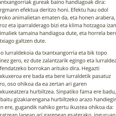
antxangorriak gureak baino handiagoak dira:
rgmann efektua deritzo honi. Efektu hau odol
roko animalietan ematen da, eta honen arabera,
roz eta iparralderago bizi eta klima hotzagoa izan
imaliek tamaina handiagoa dute, eta horrela ber
txiago galtzen dute.
o lurraldekoia da txantxangorria eta bik topo
inez gero, ez dute zalantzarik egingo eta lurralde
fendatzeko borrokan arituko dira. Hegazti
xkuxeroa ere bada eta bere lurraldetik pasatuz
ro, oso ohikoa da ea zertan ari garen
xkuxeatzera hurbiltzea. Sinpatiko fama ere badu,
 baitu gizakiarengana hurbiltzeko arazo handiegir
an ere, gugandik nahiko gertu ikustea ohikoa da:
ratzean lanean ari garenean esaterako, inguruan