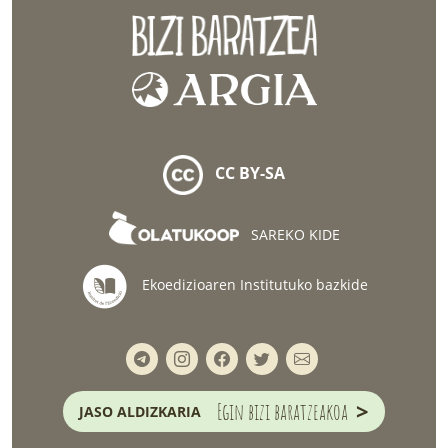
CC BY-SA
SAREKO KIDE
Ekoedizioaren Institutuko bazkide
>
Egin bizi baratzeakoa
JASO ALDIZKARIA