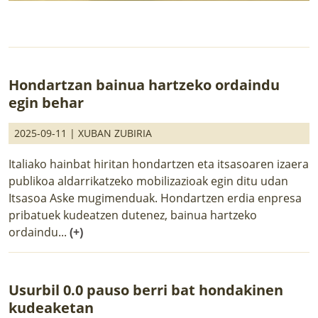
Hondartzan bainua hartzeko ordaindu
egin behar
2025-09-11 |
XUBAN ZUBIRIA
Italiako hainbat hiritan hondartzen eta itsasoaren izaera
publikoa aldarrikatzeko mobilizazioak egin ditu udan
Itsasoa Aske mugimenduak. Hondartzen erdia enpresa
pribatuek kudeatzen dutenez, bainua hartzeko
ordaindu...
(+)
Usurbil 0.0 pauso berri bat hondakinen
kudeaketan