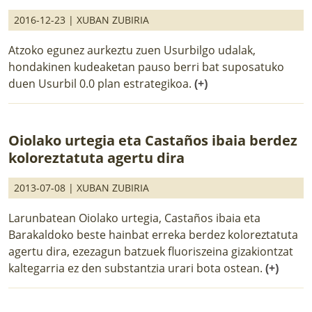
2016-12-23 |
XUBAN ZUBIRIA
Atzoko egunez aurkeztu zuen Usurbilgo udalak,
hondakinen kudeaketan pauso berri bat suposatuko
duen Usurbil 0.0 plan estrategikoa.
(+)
Oiolako urtegia eta Castaños ibaia berdez
koloreztatuta agertu dira
2013-07-08 |
XUBAN ZUBIRIA
Larunbatean Oiolako urtegia, Castaños ibaia eta
Barakaldoko beste hainbat erreka berdez koloreztatuta
agertu dira, ezezagun batzuek fluoriszeina gizakiontzat
kaltegarria ez den substantzia urari bota ostean.
(+)