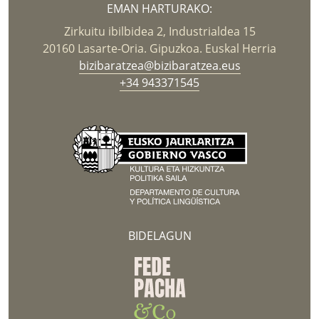
EMAN HARTURAKO:
Zirkuitu ibilbidea 2, Industrialdea 15
20160 Lasarte-Oria. Gipuzkoa. Euskal Herria
bizibaratzea@bizibaratzea.eus
+34 943371545
BIDELAGUN