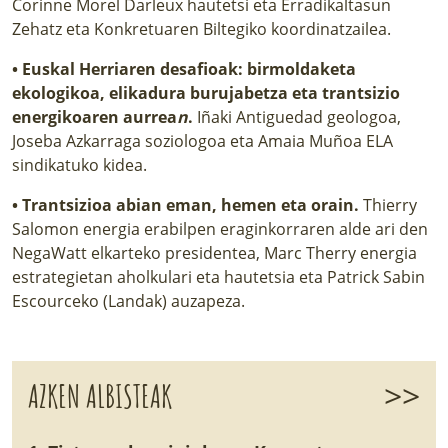
Corinne Morel Darleux hautetsi eta Erradikaltasun
Zehatz eta Konkretuaren Biltegiko koordinatzailea.
•
Euskal Herriaren desafioak: birmoldaketa
ekologikoa, elikadura burujabetza eta trantsizio
energikoaren aurrea
n
.
Iñaki Antiguedad geologoa,
Joseba Azkarraga soziologoa eta Amaia Muñoa ELA
sindikatuko kidea.
•
Trantsizioa abian eman, hemen eta orain.
Thierry
Salomon energia erabilpen eraginkorraren alde ari den
NegaWatt elkarteko presidentea, Marc Therry energia
estrategietan aholkulari eta hautetsia eta Patrick Sabin
Escourceko (Landak) auzapeza.
>>
AZKEN ALBISTEAK