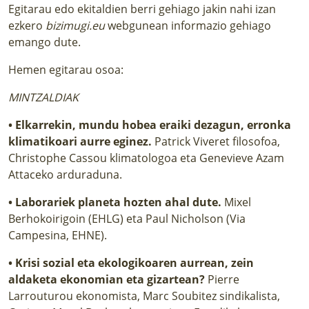
Egitarau edo ekitaldien berri gehiago jakin nahi izan
ezkero
bizimugi.eu
webgunean informazio gehiago
emango dute.
Hemen egitarau osoa:
MINTZALDIAK
•
Elkarrekin, mundu hobea eraiki dezagun, erronka
klimatikoari aurre eginez.
Patrick Viveret filosofoa,
Christophe Cassou klimatologoa eta Genevieve Azam
Attaceko arduraduna.
•
Laborariek planeta hozten ahal dute.
Mixel
Berhokoirigoin (EHLG) eta Paul Nicholson (Via
Campesina, EHNE).
•
Krisi sozial eta ekologikoaren aurrean, zein
aldaketa ekonomian eta gizartean?
Pierre
Larrouturou ekonomista, Marc Soubitez sindikalista,