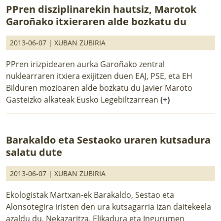
PPren disziplinarekin hautsiz, Marotok
Garoñako itxieraren alde bozkatu du
2013-06-07 |
XUBAN ZUBIRIA
PPren irizpidearen aurka Garoñako zentral
nuklearraren itxiera exijitzen duen EAJ, PSE, eta EH
Bilduren mozioaren alde bozkatu du Javier Maroto
Gasteizko alkateak Eusko Legebiltzarrean
(+)
Barakaldo eta Sestaoko uraren kutsadura
salatu dute
2013-06-07 |
XUBAN ZUBIRIA
Ekologistak Martxan-ek Barakaldo, Sestao eta
Alonsotegira iristen den ura kutsagarria izan daitekeela
azaldu du, Nekazaritza, Elikadura eta Ingurumen