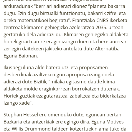
arduradunak
"berriari adierazi dionez “planeta bakarra
dugu.
Ezin dugu birtualki funtzionatu, bakarrik zifrei eta
oreka matematikoei begiratu”. Frantziako CNRS ikerketa
zentroak klimaren gehiegizko azeleratzea 2035. urtean
gertatuko dela adierazi du. Klimaren gehiegizko aldaketa
honek gizartean ze eragin izango duen eta bere aurrean
zer egin daitekeen jakiteko antolatu dute Alternatiba
Eguna Baionan.
Ikuspegi iluna alde batera utzi eta proposamen
desberdinak azaltzeko egun aproposa izango dela
adierazi dute Bizitik, “milaka egitasmo daude klima
aldaketa molde eraginkorrean borrokatzen dutenak.
Horiek guztiak ezagutaraztea, zabaltzea eta biderkatzea
izango xade”.
Stephan Hessel ere omenduko dute, egunean bertan.
Bazkaria eta antzerkiak ere egingo dira. Eguna Motives
eta Willis Drummond taldeen kotzertuekin amaituko da.