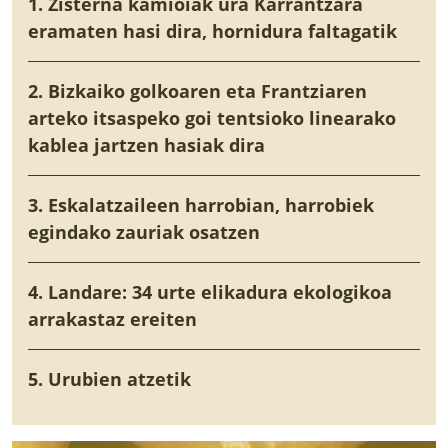
1. Zisterna kamioiak ura Karrantzara
eramaten hasi dira, hornidura faltagatik
2. Bizkaiko golkoaren eta Frantziaren
arteko itsaspeko goi tentsioko linearako
kablea jartzen hasiak dira
3. Eskalatzaileen harrobian, harrobiek
egindako zauriak osatzen
4. Landare: 34 urte elikadura ekologikoa
arrakastaz ereiten
5. Urubien atzetik