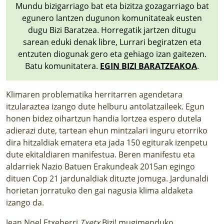
Mundu bizigarriago bat eta bizitza gozagarriago bat
egunero lantzen dugunon komunitateak eusten
dugu Bizi Baratzea. Horregatik jartzen ditugu
sarean eduki denak libre, Lurrari begiratzen eta
entzuten diogunak gero eta gehiago izan gaitezen.
Batu komunitatera.
EGIN BIZI BARATZEAKOA
.
Klimaren problematika herritarren agendetara
itzularaztea izango dute helburu antolatzaileek. Egun
honen bidez oihartzun handia lortzea espero dutela
adierazi dute, tartean ehun mintzalari inguru etorriko
dira hitzaldiak ematera eta jada 150 egiturak izenpetu
dute ekitaldiaren manifestua. Beren manifestu eta
aldarriek Nazio Batuen Erakundeak 2015an egingo
dituen Cop 21 jardunaldiak dituzte jomuga. Jardunaldi
horietan jorratuko den gai nagusia klima aldaketa
izango da.
Jean Noel Etxeberri
Txetx
Bizi! mugimenduko