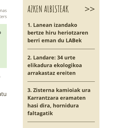
>>
AZKEN ALBISTEAK
enas
ters
1. Lanean izandako
o
bertze hiru heriotzaren
berri eman du LABek
2. Landare: 34 urte
elikadura ekologikoa
arrakastaz ereiten
0
3. Zisterna kamioiak ura
atu
Karrantzara eramaten
hasi dira, hornidura
faltagatik