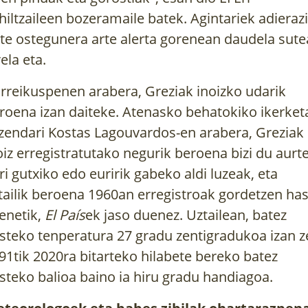
hiltzaileen bozeramaile batek. Agintariek adierazi
te ostegunera arte alerta gorenean daudela sute
rela eta.
rreikuspenen arabera, Greziak inoizko udarik
roena izan daiteke. Atenasko behatokiko ikerket
zendari Kostas Lagouvardos-en arabera, Greziak
oiz erregistratutako negurik beroena bizi du aurt
ri gutxiko edo euririk gabeko aldi luzeak, eta
tailik beroena 1960an erregistroak gordetzen has
renetik,
El País
ek jaso duenez
. Uztailean, batez
steko tenperatura 27 gradu zentigradukoa izan z
91tik 2020ra bitarteko hilabete bereko batez
steko balioa baino ia hiru gradu handiagoa.