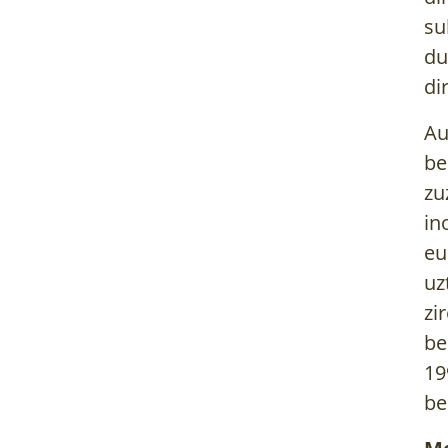
su
du
di
Au
be
zu
in
eu
uz
zi
be
19
be