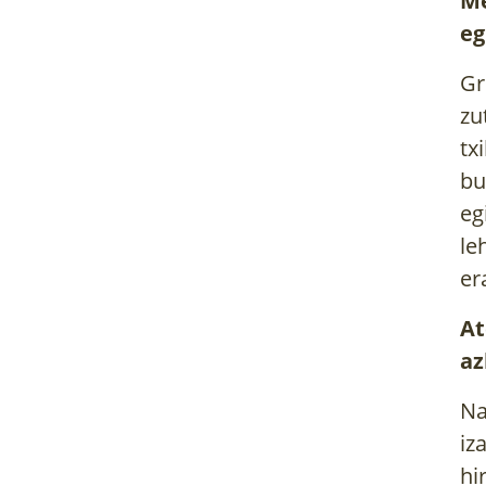
Me
eg
Gr
zu
tx
bu
eg
le
er
At
az
Na
iz
hi