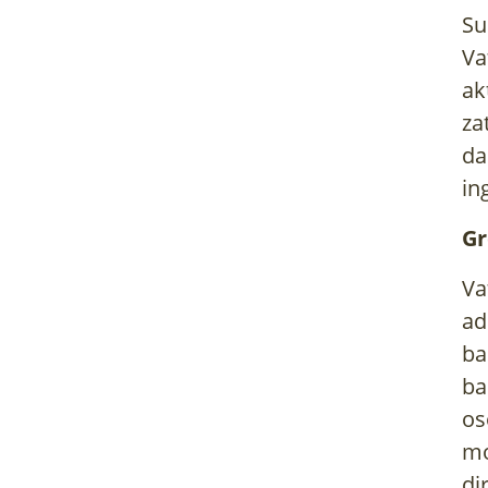
Su
Va
ak
za
da
in
Gr
Va
ad
ba
ba
os
mo
di