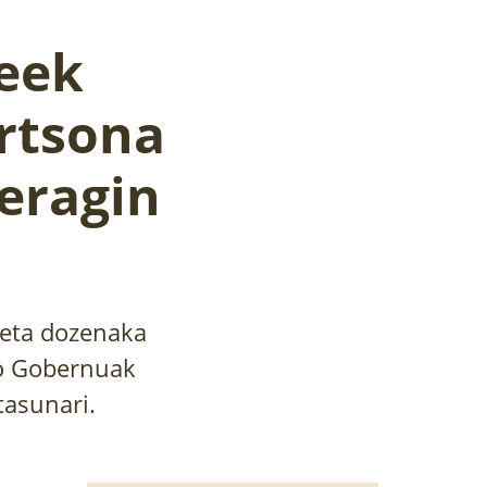
teek
ertsona
eragin
 eta dozenaka
ko Gobernuak
tasunari.