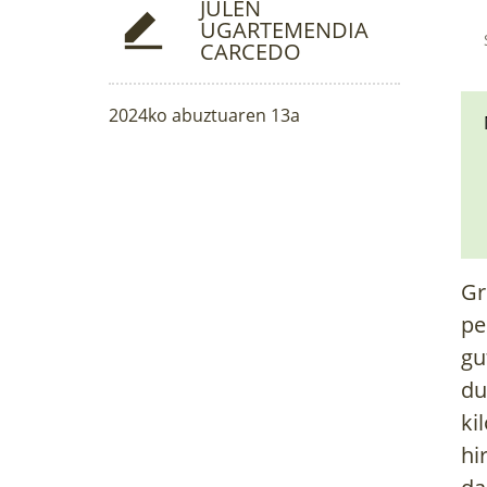
JULEN
UGARTEMENDIA
CARCEDO
2024ko abuztuaren 13a
Gr
pe
gu
du
ki
hi