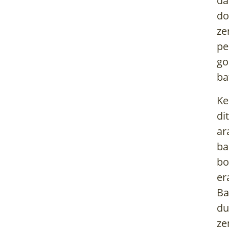
da
do
ze
pe
go
ba
Ke
di
ar
ba
bo
er
Ba
du
ze