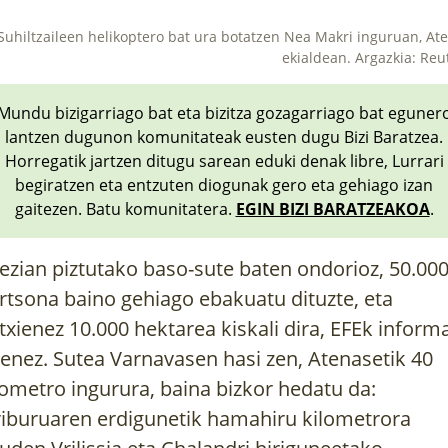
Suhiltzaileen helikoptero bat ura botatzen Nea Makri inguruan, At
ekialdean. Argazkia: Reu
Mundu bizigarriago bat eta bizitza gozagarriago bat eguner
lantzen dugunon komunitateak eusten dugu Bizi Baratzea.
Horregatik jartzen ditugu sarean eduki denak libre, Lurrari
begiratzen eta entzuten diogunak gero eta gehiago izan
gaitezen. Batu komunitatera.
EGIN BIZI BARATZEAKOA
.
ezian piztutako baso-sute baten ondorioz, 50.00
rtsona baino gehiago ebakuatu dituzte, eta
txienez 10.000 hektarea kiskali dira,
EFEk inform
enez
.
Sutea Varnavasen hasi zen, Atenasetik 40
lometro ingurura, baina bizkor hedatu da:
riburuaren erdigunetik hamahiru kilometrora