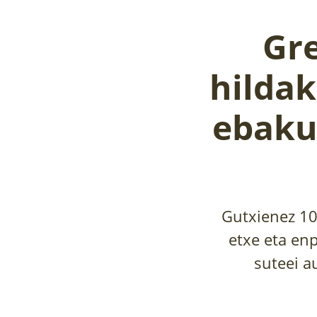
Gre
hildak
ebaku
Gutxienez 10
etxe eta enp
suteei a