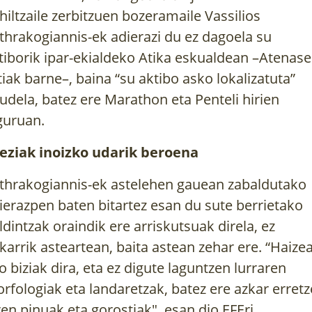
hiltzaile zerbitzuen bozeramaile Vassilios
thrakogiannis-ek adierazi du ez dagoela su
tiborik ipar-ekialdeko Atika eskualdean –Atenas
tiak barne–, baina “su aktibo asko lokalizatuta”
udela, batez ere Marathon eta Penteli hirien
guruan.
eziak inoizko udarik beroena
thrakogiannis-ek astelehen gauean zabaldutako
ierazpen baten bitartez esan du sute berrietako
ldintzak oraindik ere arriskutsuak direla, ez
karrik asteartean, baita astean zehar ere. “Haize
o biziak dira, eta ez digute laguntzen lurraren
rfologiak eta landaretzak, batez ere azkar erret
ren pinuak eta gorostiak", esan dio EFEri