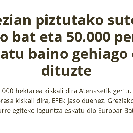
zian piztutako su
o bat eta 50.000 p
atu baino gehiago 
dituzte
.000 hektarea kiskali dira Atenasetik gertu,
resa kiskali dira, EFEk jaso duenez. Grezia
urre egiteko laguntza eskatu dio Europar Ba