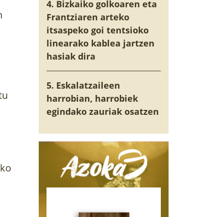
4. Bizkaiko golkoaren eta
n
Frantziaren arteko
itsaspeko goi tentsioko
linearako kablea jartzen
hasiak dira
5. Eskalatzaileen
tu
harrobian, harrobiek
egindako zauriak osatzen
ako