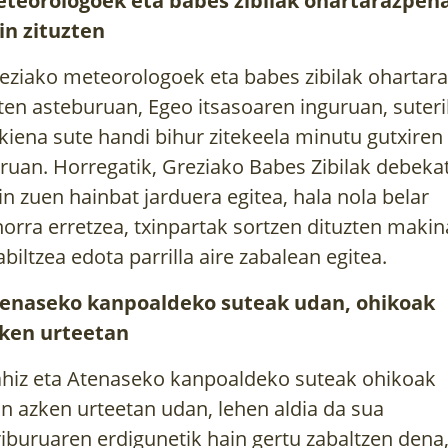
teorologoek eta babes zibilak ohartarazpen
in zituzten
eziako meteorologoek eta babes zibilak
ohartara
ten
asteburuan, Egeo itsasoaren inguruan, suteri
ikiena sute handi bihur zitekeela minutu gutxiren
ruan.
Horregatik,
Greziako Babes Zibilak
debeka
in zuen hainbat jarduera egitea, hala nola belar
horra erretzea, txinpartak sortzen dituzten maki
abiltzea edota parrilla aire zabalean egitea.
enaseko kanpoaldeko suteak
udan
, ohikoak
ken urteetan
hiz eta Atenaseko kanpoaldeko suteak ohikoak
an azken urteetan udan, lehen aldia da sua
riburuaren erdigunetik hain gertu zabaltzen dena