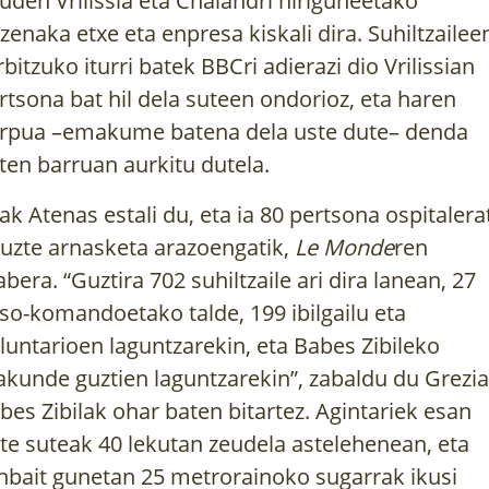
uden Vrilissia eta Chalandri hiriguneetako
zenaka etxe eta enpresa kiskali dira.
Suhiltzailee
rbitzuko iturri batek
BBCri adierazi dio
Vrilissian
rtsona bat hil dela suteen ondorioz, eta haren
rpua –emakume batena dela uste dute– denda
ten barruan aurkitu dutela.
ak Atenas estali du, eta ia 80 pertsona ospitalera
tuzte arnasketa arazoengatik,
Le Monde
ren
abera
. “Guztira 702 suhiltzaile ari dira lanean, 27
so-komandoetako talde, 199 ibilgailu eta
luntarioen laguntzarekin, eta Babes Zibileko
akunde guztien laguntzarekin”,
zabaldu du Grezi
bes Zibilak ohar baten bitartez
. Agintariek esan
te suteak 40 lekutan zeudela astelehenean, eta
nbait gunetan 25 metrorainoko sugarrak ikusi