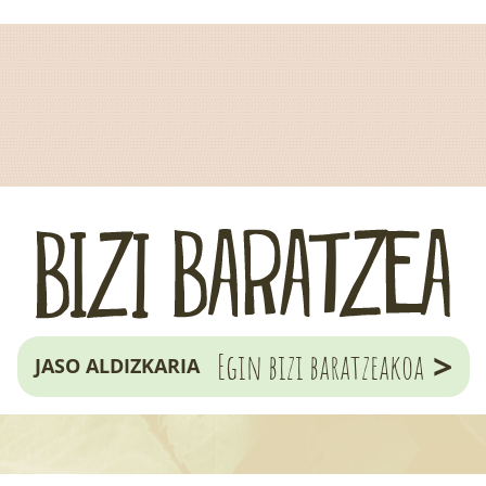
>
Egin bizi baratzeakoa
JASO ALDIZKARIA