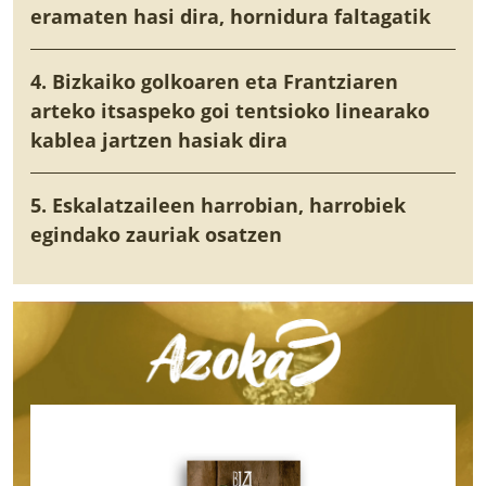
eramaten hasi dira, hornidura faltagatik
4. Bizkaiko golkoaren eta Frantziaren
arteko itsaspeko goi tentsioko linearako
kablea jartzen hasiak dira
5. Eskalatzaileen harrobian, harrobiek
egindako zauriak osatzen