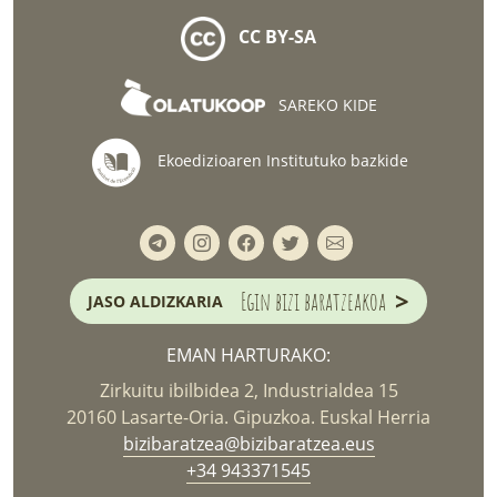
CC BY-SA
SAREKO KIDE
Ekoedizioaren Institutuko bazkide
>
Egin bizi baratzeakoa
JASO ALDIZKARIA
EMAN HARTURAKO:
Zirkuitu ibilbidea 2, Industrialdea 15
20160 Lasarte-Oria. Gipuzkoa. Euskal Herria
bizibaratzea@bizibaratzea.eus
+34 943371545