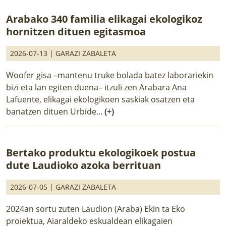
Arabako 340 familia elikagai ekologikoz
hornitzen dituen egitasmoa
2026-07-13 |
GARAZI ZABALETA
Woofer gisa –mantenu truke bolada batez laborariekin
bizi eta lan egiten duena– itzuli zen Arabara Ana
Lafuente, elikagai ekologikoen saskiak osatzen eta
banatzen dituen Urbide...
(+)
Bertako produktu ekologikoek postua
dute Laudioko azoka berrituan
2026-07-05 |
GARAZI ZABALETA
2024an sortu zuten Laudion (Araba) Ekin ta Eko
proiektua, Aiaraldeko eskualdean elikagaien