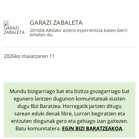
LURRAREN AGENDA
AZOKA
GARAZI ZABALETA
2016tik ARGIAn astero esperientzia baten berri
ematen du.
2026ko maiatzaren 11
Mundu bizigarriago bat eta bizitza gozagarriago bat
egunero lantzen dugunon komunitateak eusten
dugu Bizi Baratzea. Horregatik jartzen ditugu
sarean eduki denak libre, Lurrari begiratzen eta
entzuten diogunak gero eta gehiago izan gaitezen.
Batu komunitatera.
EGIN BIZI BARATZEAKOA
.