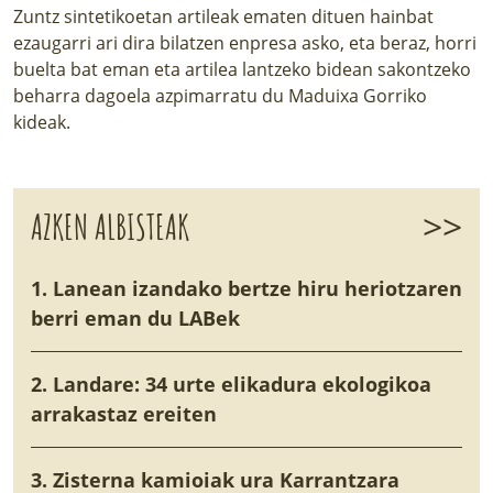
Zuntz sintetikoetan artileak ematen dituen hainbat
ezaugarri ari dira bilatzen enpresa asko, eta beraz, horri
buelta bat eman eta artilea lantzeko bidean sakontzeko
beharra dagoela azpimarratu du Maduixa Gorriko
kideak.
>>
AZKEN ALBISTEAK
1. Lanean izandako bertze hiru heriotzaren
berri eman du LABek
2. Landare: 34 urte elikadura ekologikoa
arrakastaz ereiten
3. Zisterna kamioiak ura Karrantzara