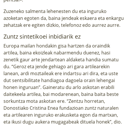
Zuzeneko salmenta lehenesten du eta inguruko
azoketan egoten da, baina jendeak eskaera eta enkargu
zehatzak ere egiten dizkio, telefonoz edo aurrez aurre.
Zuntz sintetikoei inbidiarik ez
Europa mailan hondakin gisa hartzen da oraindik
artilea, baina ekoizleak nabarmendu duenez, hasi
zenetik gaur arte jendartean aldaketa handia sumatu
du. “Geroz eta jende gehiago ari gara artilearekin
lanean, ardi moztaileak ere indartsu ari dira, eta uste
dut sentsibilitate handiagoa dagoela orain lehengai
honen inguruan”. Gaineratu du arlo askotan erabili
daitekeela artilea, bai modarenean, baina baita beste
sorkuntza mota askotan ere. “Zentzu horretan,
Donostiako Cristina Enea fundazioan zuntz naturalen
eta artilearen inguruko erakusketa egon da martxan,
eta ikusi dugu aukera mugagabeak dituela honek”, dio.