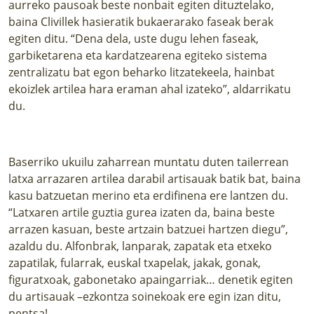
aurreko pausoak beste nonbait egiten dituztelako,
baina Clivillek hasieratik bukaerarako faseak berak
egiten ditu. “Dena dela, uste dugu lehen faseak,
garbiketarena eta kardatzearena egiteko sistema
zentralizatu bat egon beharko litzatekeela, hainbat
ekoizlek artilea hara eraman ahal izateko”, aldarrikatu
du.
Baserriko ukuilu zaharrean muntatu duten tailerrean
latxa arrazaren artilea darabil artisauak batik bat, baina
kasu batzuetan merino eta erdifinena ere lantzen du.
“Latxaren artile guztia gurea izaten da, baina beste
arrazen kasuan, beste artzain batzuei hartzen diegu”,
azaldu du. Alfonbrak, lanparak, zapatak eta etxeko
zapatilak, fularrak, euskal txapelak, jakak, gonak,
figuratxoak, gabonetako apaingarriak… denetik egiten
du artisauak –ezkontza soinekoak ere egin izan ditu,
pentsa!–.