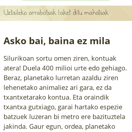
APARTEN MAPA
Uztaileko arrabotsak laket ditu mahatsak
LURRERAKO BIDE LAGUN
BARATZEA
Asko bai, baina ez mila
HASI NAHI AL DUZU? 8 URRATS
Silurikoan sortu omen ziren, kontuak
BIZI BARATZEA LIBURUA
atera! Duela 400 milioi urte edo gehiago.
SENDABELARRAK
Beraz, planetako lurretan azaldu ziren
lehenetako animaliez ari gara, ez da
ETXEKO LANDAREAK
txantxetarako kontua. Eta oraindik
LANDAREPEDIA
txantxa gutxiago, garai hartako espezie
batzuek luzeran bi metro ere bazituztela
ALBISTEAK
jakinda. Gaur egun, ordea, planetako