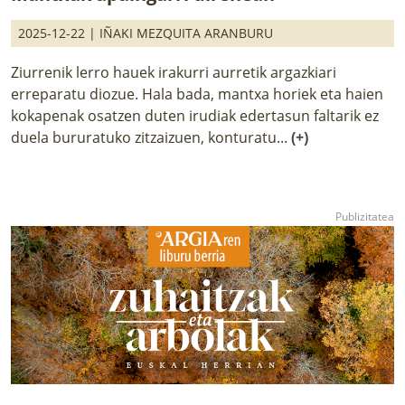
2025-12-22 |
IÑAKI MEZQUITA ARANBURU
Ziurrenik lerro hauek irakurri aurretik argazkiari
erreparatu diozue. Hala bada, mantxa horiek eta haien
kokapenak osatzen duten irudiak edertasun faltarik ez
duela bururatuko zitzaizuen, konturatu...
(+)