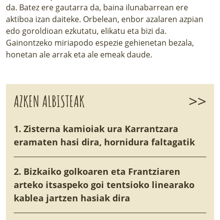
da. Batez ere gautarra da, baina ilunabarrean ere
aktiboa izan daiteke. Orbelean, enbor azalaren azpian
edo goroldioan ezkutatu, elikatu eta bizi da.
Gainontzeko miriapodo espezie gehienetan bezala,
honetan ale arrak eta ale emeak daude.
>>
AZKEN ALBISTEAK
1. Zisterna kamioiak ura Karrantzara
eramaten hasi dira, hornidura faltagatik
2. Bizkaiko golkoaren eta Frantziaren
arteko itsaspeko goi tentsioko linearako
kablea jartzen hasiak dira