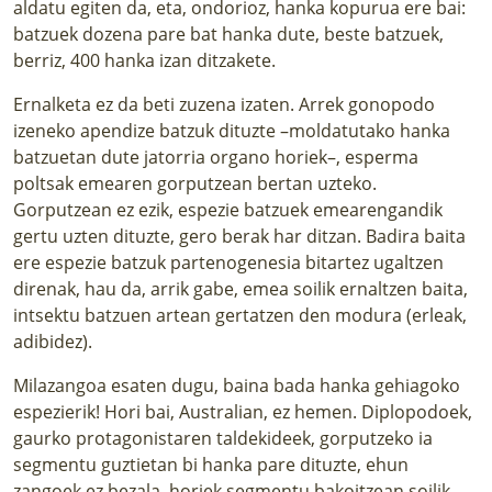
aldatu egiten da, eta, ondorioz, hanka kopurua ere bai:
batzuek dozena pare bat hanka dute, beste batzuek,
berriz, 400 hanka izan ditzakete.
Ernalketa ez da beti zuzena izaten. Arrek gonopodo
izeneko apendize batzuk dituzte –moldatutako hanka
batzuetan dute jatorria organo horiek–, esperma
poltsak emearen gorputzean bertan uzteko.
Gorputzean ez ezik, espezie batzuek emearengandik
gertu uzten dituzte, gero berak har ditzan. Badira baita
ere espezie batzuk partenogenesia bitartez ugaltzen
direnak, hau da, arrik gabe, emea soilik ernaltzen baita,
intsektu batzuen artean gertatzen den modura (erleak,
adibidez).
Milazangoa esaten dugu, baina bada hanka gehiagoko
espezierik! Hori bai, Australian, ez hemen. Diplopodoek,
gaurko protagonistaren taldekideek, gorputzeko ia
segmentu guztietan bi hanka pare dituzte, ehun
zangoek ez bezala, horiek segmentu bakoitzean soilik