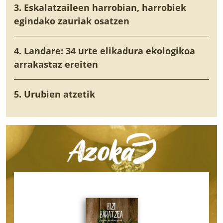
3. Eskalatzaileen harrobian, harrobiek
egindako zauriak osatzen
4. Landare: 34 urte elikadura ekologikoa
arrakastaz ereiten
5. Urubien atzetik