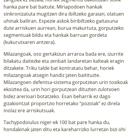
hanka pare bat baitute. Miriapodoen hankak
sinkronizatuta mugitzen dira ibiltzeko garaian, olatuen
uhinak bailiran. Espezie askok biribiltzeko gaitasuna
dute arriskuen aurrean, burua makurtuta, gorputzeko
segmentuak bildu eta hankak barruan gordeta
(kukurutxaren antzera).
Milazangoak, oso gertakizun arraroa bada ere, izurrite
bilakatu daitezke eta zenbait landaretan kalteak eragin
ditzakete. Triku talde bat kontratatu behar, horiek
milazangoak atsegin handiz jaten baitituzte.
Milazangoen defentsa-sistema gorputzean urin toxikoak
ekoiztea da, urin hori gorputzean dituzten zulotxoen
bidez arerioari botatzeko. Esan beharrik ez dago
gizakiontzat proportzio horretako “pozoiak” ez direla
inolaz ere arriskutsuak.
Tachypodoiulus niger-ek 100 bat pare hanka du,
hondakinak jaten ditu eta kareharrizko lurretan bizi ohi