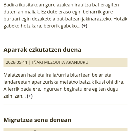
Badira ikusitakoan gure azalean iraultza bat eragiten
duten animaliak. Ez dute eraso egin beharrik gure
buruari egin dezaketela bat-batean jakinarazteko. Hotzik
gabeko hotzikara, berorik gabeko...
(+)
Aparrak ezkutatzen duena
2026-05-11 |
IÑAKI MEZQUITA ARANBURU
Maiatzean hasi eta iraila/urria bitartean belar eta
landareetan apar zuriska metatxo batzuk ikusi ohi dira.
Alferrik bada ere, inguruan begiratu ere egiten dugu
zein izan...
(+)
Migratzea sena denean