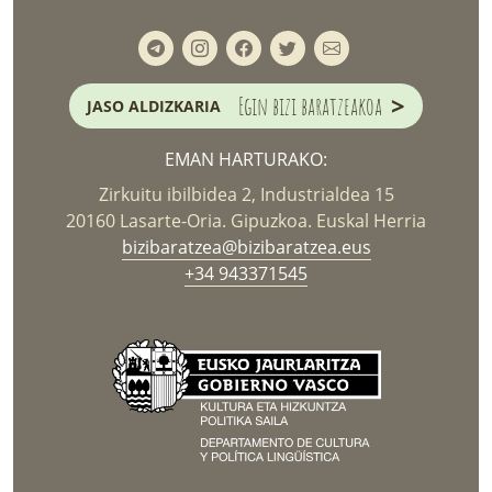
>
Egin bizi baratzeakoa
JASO ALDIZKARIA
EMAN HARTURAKO:
Zirkuitu ibilbidea 2, Industrialdea 15
20160 Lasarte-Oria. Gipuzkoa. Euskal Herria
bizibaratzea@bizibaratzea.eus
+34 943371545