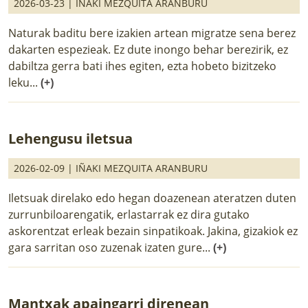
2026-03-23 |
IÑAKI MEZQUITA ARANBURU
Naturak baditu bere izakien artean migratze sena berez
dakarten espezieak. Ez dute inongo behar berezirik, ez
dabiltza gerra bati ihes egiten, ezta hobeto bizitzeko
leku...
(+)
Lehengusu iletsua
2026-02-09 |
IÑAKI MEZQUITA ARANBURU
Iletsuak direlako edo hegan doazenean ateratzen duten
zurrunbiloarengatik, erlastarrak ez dira gutako
askorentzat erleak bezain sinpatikoak. Jakina, gizakiok ez
gara sarritan oso zuzenak izaten gure...
(+)
Mantxak apaingarri direnean