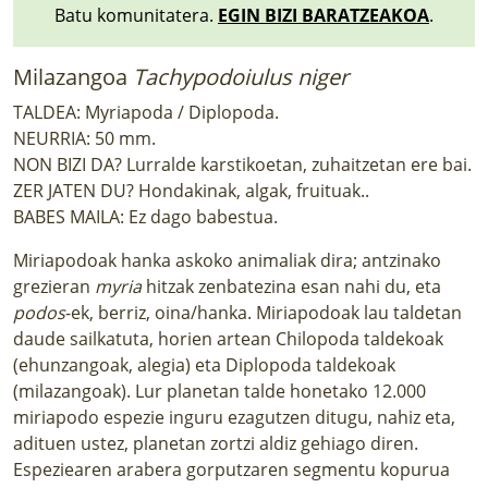
Batu komunitatera.
EGIN BIZI BARATZEAKOA
.
Milazangoa
Tachypodoiulus niger
TALDEA: Myriapoda / Diplopoda.
NEURRIA: 50 mm.
NON BIZI DA? Lurralde karstikoetan, zuhaitzetan ere bai.
ZER JATEN DU? Hondakinak, algak, fruituak..
BABES MAILA: Ez dago babestua.
Miriapodoak hanka askoko animaliak dira; antzinako
grezieran
myria
hitzak zenbatezina esan nahi du, eta
podos
-ek, berriz, oina/hanka. Miriapodoak lau taldetan
daude sailkatuta, horien artean Chilopoda taldekoak
(ehunzangoak, alegia) eta Diplopoda taldekoak
(milazangoak). Lur planetan talde honetako 12.000
miriapodo espezie inguru ezagutzen ditugu, nahiz eta,
adituen ustez, planetan zortzi aldiz gehiago diren.
Espeziearen arabera gorputzaren segmentu kopurua