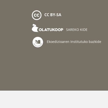
CC BY-SA
SAREKO KIDE
Ekoedizioaren Institutuko bazkide