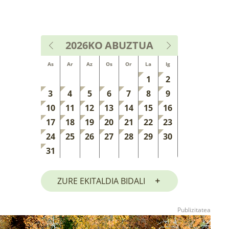
2026KO
ABUZTUA
As
Ar
Az
Os
Or
La
Ig
1
2
3
4
5
6
7
8
9
10
11
12
13
14
15
16
17
18
19
20
21
22
23
24
25
26
27
28
29
30
31
ZURE EKITALDIA BIDALI