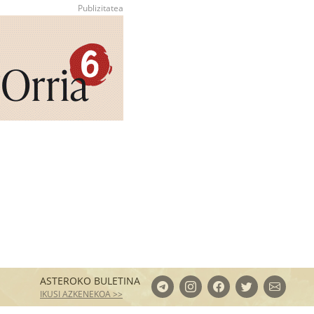
ASTEROKO BULETINA
IKUSI AZKENEKOA >>