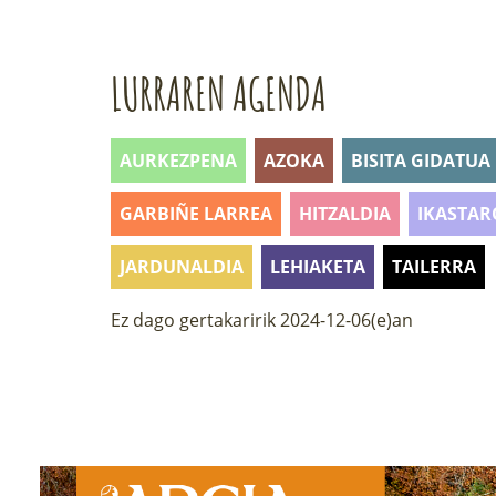
LURRAREN AGENDA
AURKEZPENA
AZOKA
BISITA GIDATUA
GARBIÑE LARREA
HITZALDIA
IKASTAR
JARDUNALDIA
LEHIAKETA
TAILERRA
Ez dago gertakaririk 2024-12-06(e)an