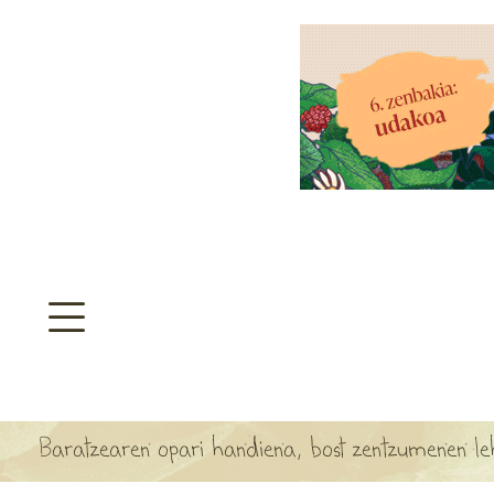
aratzeakoa
>
SULTATEGIA
TA ARBOLA APARTEN MAPA
Baratzearen opari handiena, bost zentzumenen l