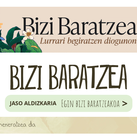
>
Egin bizi baratzeakoa
JASO ALDIZKARIA
eheneratzea da