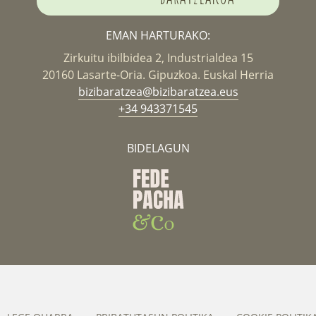
EMAN HARTURAKO:
Zirkuitu ibilbidea 2, Industrialdea 15
20160 Lasarte-Oria. Gipuzkoa. Euskal Herria
bizibaratzea@bizibaratzea.eus
+34 943371545
BIDELAGUN