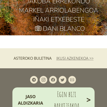
ASTEROKO BULETINA
IKUSI AZKENEKOA >>
Egin bizi
JASO
>
ALDIZKARIA
baratzeakoa