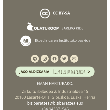
CC BY-SA
SAREKO KIDE
Ekoedizioaren Institutuko bazkide
>
Egin bizi baratzeakoa
JASO ALDIZKARIA
EMAN HARTURAKO:
Zirkuitu ibilbidea 2, Industrialdea 15
20160 Lasarte-Oria. Gipuzkoa. Euskal Herria
bizibaratzea@bizibaratzea.eus
+34 943371545