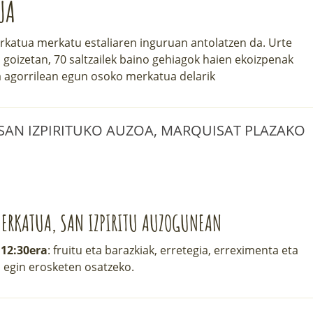
UA
katua merkatu estaliaren inguruan antolatzen da. Urte
l goizetan, 70 saltzailek baino gehiagok haien ekoizpenak
eta agorrilean egun osoko merkatua delarik
| SAN IZPIRITUKO AUZOA, MARQUISAT PLAZAKO
ERKATUA, SAN IZPIRITU AUZOGUNEAN
 12:30era
: fruitu eta barazkiak, erretegia, erreximenta eta
 egin erosketen osatzeko.