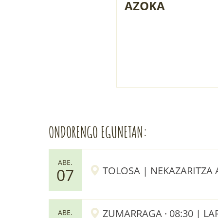
AZOKA
ONDORENGO EGUNETAN:
ABE.
TOLOSA | NEKAZARITZA 
07
ZUMARRAGA · 08:30 | 
ABE.