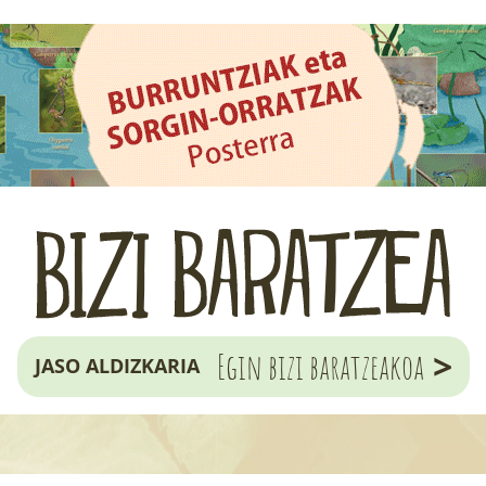
>
Egin bizi baratzeakoa
JASO ALDIZKARIA