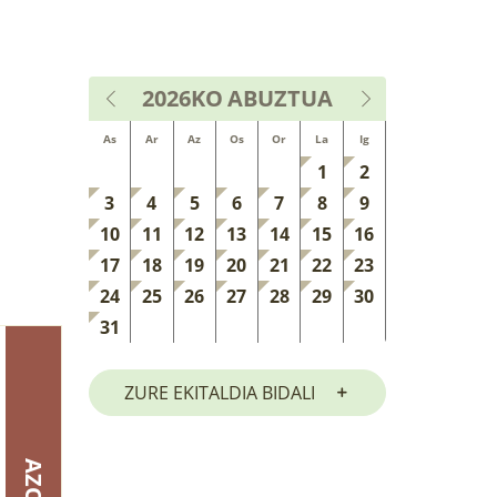
2026KO
ABUZTUA
As
Ar
Az
Os
Or
La
Ig
1
2
3
4
5
6
7
8
9
10
11
12
13
14
15
16
17
18
19
20
21
22
23
24
25
26
27
28
29
30
31
ZURE EKITALDIA BIDALI
AZOKA