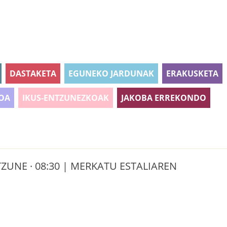
DASTAKETA
EGUNEKO JARDUNAK
ERAKUSKETA
OA
IKUS-ENTZUNEZKOAK
JAKOBA ERREKONDO
UNE · 08:30 | MERKATU ESTALIAREN