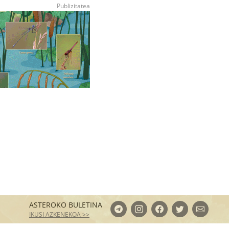
ASTEROKO BULETINA
IKUSI AZKENEKOA >>