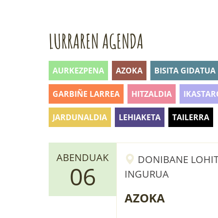
LURRAREN AGENDA
AURKEZPENA
AZOKA
BISITA GIDATUA
GARBIÑE LARREA
HITZALDIA
IKASTAR
JARDUNALDIA
LEHIAKETA
TAILERRA
ABENDUAK
DONIBANE LOHITZ
06
INGURUA
AZOKA