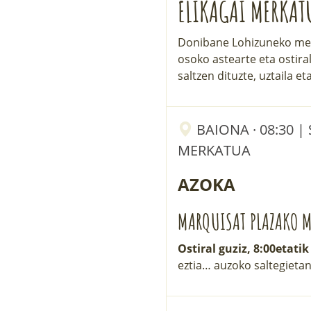
ELIKAGAI MERKAT
Donibane Lohizuneko mer
osoko astearte eta ostira
saltzen dituzte, uztaila 
BAIONA · 08:30 
MERKATUA
AZOKA
MARQUISAT PLAZAKO M
Ostiral guziz, 8:00etatik
eztia… auzoko saltegietan