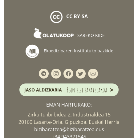
CC BY-SA
SAREKO KIDE
Ekoedizioaren Institutuko bazkide
>
Egin bizi baratzeakoa
JASO ALDIZKARIA
EMAN HARTURAKO:
Zirkuitu ibilbidea 2, Industrialdea 15
20160 Lasarte-Oria. Gipuzkoa. Euskal Herria
bizibaratzea@bizibaratzea.eus
+34 943371545