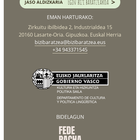
>
Egin bizi baratzeakoa
JASO ALDIZKARIA
EMAN HARTURAKO:
Zirkuitu ibilbidea 2, Industrialdea 15
20160 Lasarte-Oria. Gipuzkoa. Euskal Herria
bizibaratzea@bizibaratzea.eus
+34 943371545
BIDELAGUN