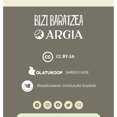
CC BY-SA
SAREKO KIDE
Ekoedizioaren Institutuko bazkide