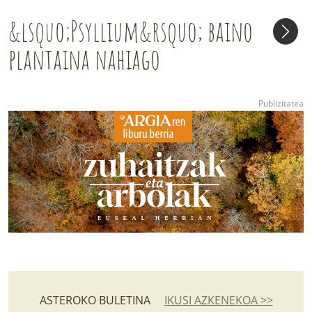
&lsquo;Psyllium&rsquo; baino
plantaina nahiago
ASTEROKO BULETINA
IKUSI AZKENEKOA >>