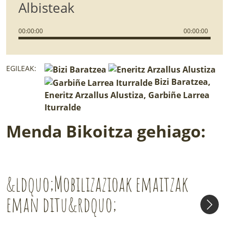
Albisteak
00
:
00
:
00
00
:
00
:
00
EGILEAK:
Bizi Baratzea,
Eneritz Arzallus Alustiza, Garbiñe Larrea
Iturralde
Menda Bikoitza gehiago:
&ldquo;Mobilizazioak emaitzak
eman ditu&rdquo;