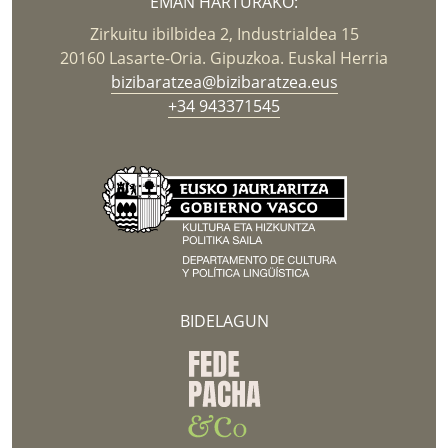
EMAN HARTURAKO:
Zirkuitu ibilbidea 2, Industrialdea 15
20160 Lasarte-Oria. Gipuzkoa. Euskal Herria
bizibaratzea@bizibaratzea.eus
+34 943371545
BIDELAGUN