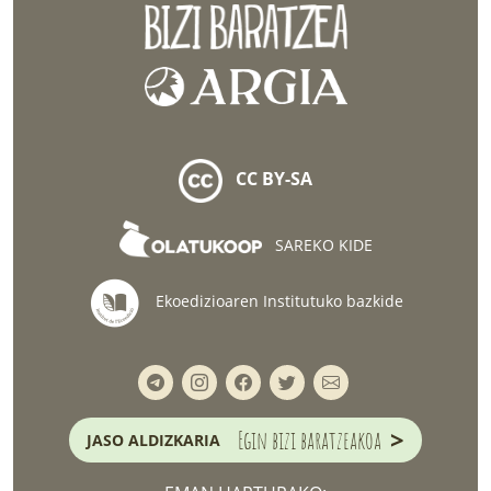
CC BY-SA
SAREKO KIDE
Ekoedizioaren Institutuko bazkide
>
Egin bizi baratzeakoa
JASO ALDIZKARIA