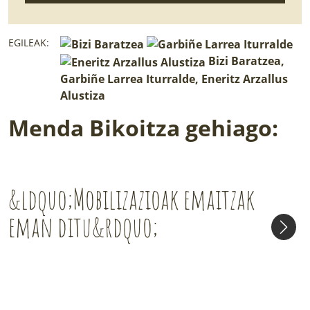
EGILEAK:
Bizi Baratzea,
Garbiñe Larrea Iturralde, Eneritz Arzallus
Alustiza
Menda Bikoitza gehiago:
&ldquo;Mobilizazioak emaitzak
eman ditu&rdquo;