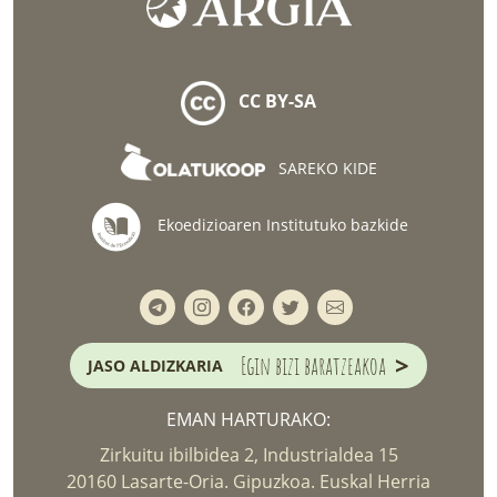
CC BY-SA
SAREKO KIDE
Ekoedizioaren Institutuko bazkide
>
Egin bizi baratzeakoa
JASO ALDIZKARIA
EMAN HARTURAKO:
Zirkuitu ibilbidea 2, Industrialdea 15
20160 Lasarte-Oria. Gipuzkoa. Euskal Herria