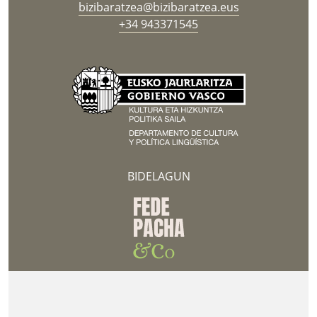
bizibaratzea@bizibaratzea.eus
+34 943371545
BIDELAGUN