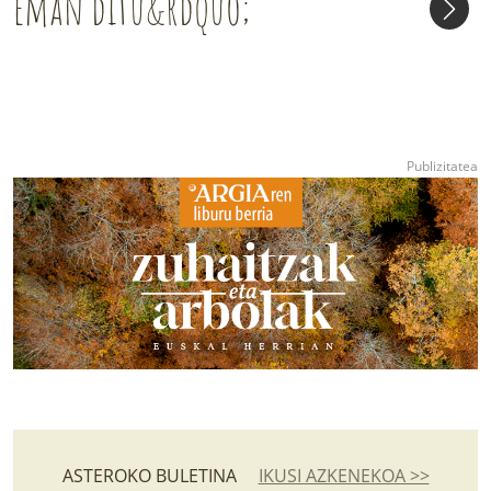
eman ditu&rdquo;
ASTEROKO BULETINA
IKUSI AZKENEKOA >>