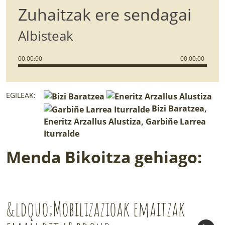
Zuhaitzak ere sendagai
Albisteak
00
:
00
:
00
00
:
00
:
00
EGILEAK:
Bizi Baratzea,
Eneritz Arzallus Alustiza, Garbiñe Larrea
Iturralde
Menda Bikoitza gehiago:
&ldquo;Mobilizazioak emaitzak