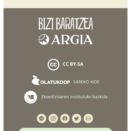
CC BY-SA
SAREKO KIDE
Ekoedizioaren Institutuko bazkide