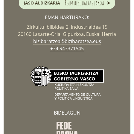
>
Egin bizi baratzeakoa
JASO ALDIZKARIA
EMAN HARTURAKO:
Zirkuitu ibilbidea 2, Industrialdea 15
20160 Lasarte-Oria. Gipuzkoa. Euskal Herria
bizibaratzea@bizibaratzea.eus
+34 943371545
BIDELAGUN