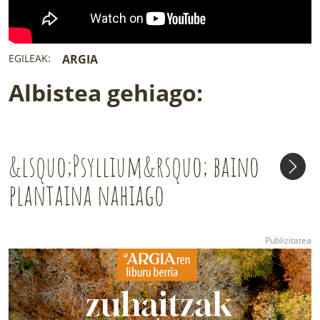
EGILEAK:
ARGIA
Albistea gehiago:
&lsquo;Psyllium&rsquo; baino
plantaina nahiago