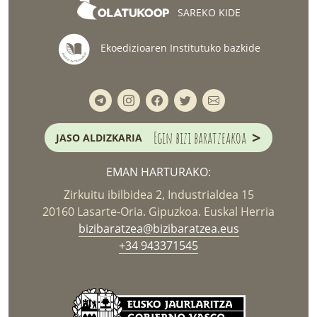
SAREKO KIDE
Ekoedizioaren Institutuko bazkide
>
Egin bizi baratzeakoa
JASO ALDIZKARIA
EMAN HARTURAKO:
Zirkuitu ibilbidea 2, Industrialdea 15
20160 Lasarte-Oria. Gipuzkoa. Euskal Herria
bizibaratzea@bizibaratzea.eus
+34 943371545